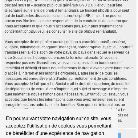
phpBB » et « phpBB Limited ») qui est un logiciel de forum de discussions
déclaré sous la «
licence publique générale GNU 2.0
» et qui peut être
téléchargé sur
le site de phpBB
(en anglais). Le logiciel phpBB a pour seul
but de faciliter les discussions sur internet et phpBB Limited ne peut en
aucun cas être tenu comme responsable de la conduite et du contenu que
nous acceptons et que nous n’acceptons pas. Pour plus d’informations
concernant phpBB, veuillez consulter
le site de phpBB
(en anglais).
Vous acceptez de ne publier aucun contenu à caractère abusif, obscène,
vulgaire, diffamatoire, choquant, menaçant, pornographique, etc. qui pourrait
transgresser la législation de votre pays, du pays dans lequel le serveur de
« Le Social » est hébergé ou encore la loi internationale. Si vous ne
respectez pas ces dispositions, vous vous exposez à un bannissement
immédiat et définitif et nous nous réservons le droit d’avertir votre fournisseur
d’accès à internet et les autorités officielles. L’adresse IP de tous les
messages est enregistrée afin d’aider au renforcement de ces conditions.
Vous acceptez le fait que « Le Social » ait le droit de supprimer, de modifier,
de déplacer ou de verrouiller n’importe quel sujet et message à n’importe
quel moment si nous estimons cela nécessaire. En tant qu’utilisateur, vous
acceptez que toutes les informations que vous avez renseignées soient
enregistrées dans notre base de données. Bien que ces informations ne
seront pas diffusées à une tierce partie sans votre consentement, ni « Le
Social », ni phpBB, ne pourront être tenus comme responsables en cas de
En poursuivant votre navigation sur ce site, vous
tentative de piratage informatique visant à compromettre vos données.
acceptez l’utilisation de cookies vous permettant
de bénéficier d’une expérience de navigation