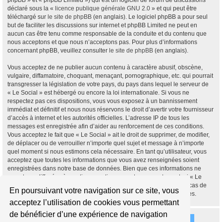
phpBB » et « phpBB Limited ») qui est un logiciel de forum de discussions
déclaré sous la «
licence publique générale GNU 2.0
» et qui peut être
téléchargé sur
le site de phpBB
(en anglais). Le logiciel phpBB a pour seul
but de faciliter les discussions sur internet et phpBB Limited ne peut en
aucun cas être tenu comme responsable de la conduite et du contenu que
nous acceptons et que nous n’acceptons pas. Pour plus d’informations
concernant phpBB, veuillez consulter
le site de phpBB
(en anglais).
Vous acceptez de ne publier aucun contenu à caractère abusif, obscène,
vulgaire, diffamatoire, choquant, menaçant, pornographique, etc. qui pourrait
transgresser la législation de votre pays, du pays dans lequel le serveur de
« Le Social » est hébergé ou encore la loi internationale. Si vous ne
respectez pas ces dispositions, vous vous exposez à un bannissement
immédiat et définitif et nous nous réservons le droit d’avertir votre fournisseur
d’accès à internet et les autorités officielles. L’adresse IP de tous les
messages est enregistrée afin d’aider au renforcement de ces conditions.
Vous acceptez le fait que « Le Social » ait le droit de supprimer, de modifier,
de déplacer ou de verrouiller n’importe quel sujet et message à n’importe
quel moment si nous estimons cela nécessaire. En tant qu’utilisateur, vous
acceptez que toutes les informations que vous avez renseignées soient
enregistrées dans notre base de données. Bien que ces informations ne
seront pas diffusées à une tierce partie sans votre consentement, ni « Le
Social », ni phpBB, ne pourront être tenus comme responsables en cas de
En poursuivant votre navigation sur ce site, vous
tentative de piratage informatique visant à compromettre vos données.
acceptez l’utilisation de cookies vous permettant
de bénéficier d’une expérience de navigation