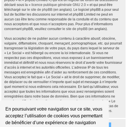
phpBB » et « phpBB Limited ») qui est un logiciel de forum de discussions
déclaré sous la «
licence publique générale GNU 2.0
» et qui peut être
téléchargé sur
le site de phpBB
(en anglais). Le logiciel phpBB a pour seul
but de faciliter les discussions sur internet et phpBB Limited ne peut en
aucun cas être tenu comme responsable de la conduite et du contenu que
nous acceptons et que nous n’acceptons pas. Pour plus d’informations
concernant phpBB, veuillez consulter
le site de phpBB
(en anglais).
Vous acceptez de ne publier aucun contenu à caractère abusif, obscène,
vulgaire, diffamatoire, choquant, menaçant, pornographique, etc. qui pourrait
transgresser la législation de votre pays, du pays dans lequel le serveur de
« Le Social » est hébergé ou encore la loi internationale. Si vous ne
respectez pas ces dispositions, vous vous exposez à un bannissement
immédiat et définitif et nous nous réservons le droit d’avertir votre fournisseur
d’accès à internet et les autorités officielles. L’adresse IP de tous les
messages est enregistrée afin d’aider au renforcement de ces conditions.
Vous acceptez le fait que « Le Social » ait le droit de supprimer, de modifier,
de déplacer ou de verrouiller n’importe quel sujet et message à n’importe
quel moment si nous estimons cela nécessaire. En tant qu’utilisateur, vous
acceptez que toutes les informations que vous avez renseignées soient
enregistrées dans notre base de données. Bien que ces informations ne
seront pas diffusées à une tierce partie sans votre consentement, ni « Le
Social », ni phpBB, ne pourront être tenus comme responsables en cas de
En poursuivant votre navigation sur ce site, vous
tentative de piratage informatique visant à compromettre vos données.
acceptez l’utilisation de cookies vous permettant
de bénéficier d’une expérience de navigation