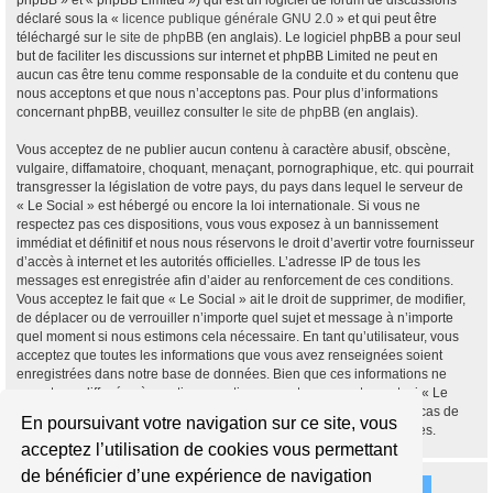
phpBB » et « phpBB Limited ») qui est un logiciel de forum de discussions
déclaré sous la «
licence publique générale GNU 2.0
» et qui peut être
téléchargé sur
le site de phpBB
(en anglais). Le logiciel phpBB a pour seul
but de faciliter les discussions sur internet et phpBB Limited ne peut en
aucun cas être tenu comme responsable de la conduite et du contenu que
nous acceptons et que nous n’acceptons pas. Pour plus d’informations
concernant phpBB, veuillez consulter
le site de phpBB
(en anglais).
Vous acceptez de ne publier aucun contenu à caractère abusif, obscène,
vulgaire, diffamatoire, choquant, menaçant, pornographique, etc. qui pourrait
transgresser la législation de votre pays, du pays dans lequel le serveur de
« Le Social » est hébergé ou encore la loi internationale. Si vous ne
respectez pas ces dispositions, vous vous exposez à un bannissement
immédiat et définitif et nous nous réservons le droit d’avertir votre fournisseur
d’accès à internet et les autorités officielles. L’adresse IP de tous les
messages est enregistrée afin d’aider au renforcement de ces conditions.
Vous acceptez le fait que « Le Social » ait le droit de supprimer, de modifier,
de déplacer ou de verrouiller n’importe quel sujet et message à n’importe
quel moment si nous estimons cela nécessaire. En tant qu’utilisateur, vous
acceptez que toutes les informations que vous avez renseignées soient
enregistrées dans notre base de données. Bien que ces informations ne
seront pas diffusées à une tierce partie sans votre consentement, ni « Le
Social », ni phpBB, ne pourront être tenus comme responsables en cas de
En poursuivant votre navigation sur ce site, vous
tentative de piratage informatique visant à compromettre vos données.
acceptez l’utilisation de cookies vous permettant
de bénéficier d’une expérience de navigation