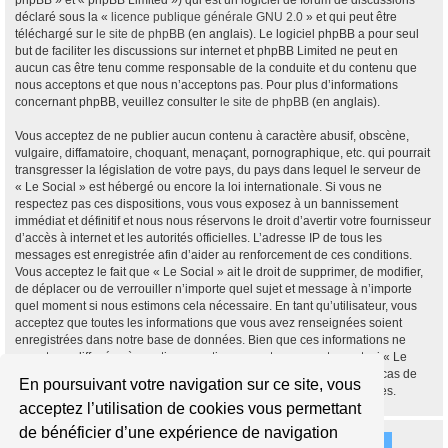
phpBB » et « phpBB Limited ») qui est un logiciel de forum de discussions
déclaré sous la «
licence publique générale GNU 2.0
» et qui peut être
téléchargé sur
le site de phpBB
(en anglais). Le logiciel phpBB a pour seul
but de faciliter les discussions sur internet et phpBB Limited ne peut en
aucun cas être tenu comme responsable de la conduite et du contenu que
nous acceptons et que nous n’acceptons pas. Pour plus d’informations
concernant phpBB, veuillez consulter
le site de phpBB
(en anglais).
Vous acceptez de ne publier aucun contenu à caractère abusif, obscène,
vulgaire, diffamatoire, choquant, menaçant, pornographique, etc. qui pourrait
transgresser la législation de votre pays, du pays dans lequel le serveur de
« Le Social » est hébergé ou encore la loi internationale. Si vous ne
respectez pas ces dispositions, vous vous exposez à un bannissement
immédiat et définitif et nous nous réservons le droit d’avertir votre fournisseur
d’accès à internet et les autorités officielles. L’adresse IP de tous les
messages est enregistrée afin d’aider au renforcement de ces conditions.
Vous acceptez le fait que « Le Social » ait le droit de supprimer, de modifier,
de déplacer ou de verrouiller n’importe quel sujet et message à n’importe
quel moment si nous estimons cela nécessaire. En tant qu’utilisateur, vous
acceptez que toutes les informations que vous avez renseignées soient
enregistrées dans notre base de données. Bien que ces informations ne
seront pas diffusées à une tierce partie sans votre consentement, ni « Le
Social », ni phpBB, ne pourront être tenus comme responsables en cas de
En poursuivant votre navigation sur ce site, vous
tentative de piratage informatique visant à compromettre vos données.
acceptez l’utilisation de cookies vous permettant
de bénéficier d’une expérience de navigation