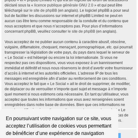
phpBB » et « phpBB Limited ») qui est un logiciel de forum de discussions
déclaré sous la «
licence publique générale GNU 2.0
» et qui peut être
téléchargé sur
le site de phpBB
(en anglais). Le logiciel phpBB a pour seul
but de faciliter les discussions sur internet et phpBB Limited ne peut en
aucun cas être tenu comme responsable de la conduite et du contenu que
nous acceptons et que nous n’acceptons pas. Pour plus d’informations
concernant phpBB, veuillez consulter
le site de phpBB
(en anglais).
Vous acceptez de ne publier aucun contenu à caractère abusif, obscène,
vulgaire, diffamatoire, choquant, menaçant, pornographique, etc. qui pourrait
transgresser la législation de votre pays, du pays dans lequel le serveur de
« Le Social » est hébergé ou encore la loi internationale. Si vous ne
respectez pas ces dispositions, vous vous exposez à un bannissement
immédiat et définitif et nous nous réservons le droit d’avertir votre fournisseur
d’accès à internet et les autorités officielles. L’adresse IP de tous les
messages est enregistrée afin d’aider au renforcement de ces conditions.
Vous acceptez le fait que « Le Social » ait le droit de supprimer, de modifier,
de déplacer ou de verrouiller n’importe quel sujet et message à n’importe
quel moment si nous estimons cela nécessaire. En tant qu’utilisateur, vous
acceptez que toutes les informations que vous avez renseignées soient
enregistrées dans notre base de données. Bien que ces informations ne
seront pas diffusées à une tierce partie sans votre consentement, ni « Le
Social », ni phpBB, ne pourront être tenus comme responsables en cas de
En poursuivant votre navigation sur ce site, vous
tentative de piratage informatique visant à compromettre vos données.
acceptez l’utilisation de cookies vous permettant
de bénéficier d’une expérience de navigation