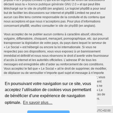
phpBB » et « phpBB Limited ») qui est un logiciel de forum de discussions
déclaré sous la «
licence publique générale GNU 2.0
» et qui peut être
téléchargé sur
le site de phpBB
(en anglais). Le logiciel phpBB a pour seul
but de faciliter les discussions sur internet et phpBB Limited ne peut en
aucun cas être tenu comme responsable de la conduite et du contenu que
nous acceptons et que nous n’acceptons pas. Pour plus d’informations
concernant phpBB, veuillez consulter
le site de phpBB
(en anglais).
Vous acceptez de ne publier aucun contenu à caractère abusif, obscène,
vulgaire, diffamatoire, choquant, menaçant, pornographique, etc. qui pourrait
transgresser la législation de votre pays, du pays dans lequel le serveur de
« Le Social » est hébergé ou encore la loi internationale. Si vous ne
respectez pas ces dispositions, vous vous exposez à un bannissement
immédiat et définitif et nous nous réservons le droit d’avertir votre fournisseur
d’accès à internet et les autorités officielles. L’adresse IP de tous les
messages est enregistrée afin d’aider au renforcement de ces conditions.
Vous acceptez le fait que « Le Social » ait le droit de supprimer, de modifier,
de déplacer ou de verrouiller n’importe quel sujet et message à n’importe
quel moment si nous estimons cela nécessaire. En tant qu’utilisateur, vous
acceptez que toutes les informations que vous avez renseignées soient
En poursuivant votre navigation sur ce site, vous
enregistrées dans notre base de données. Bien que ces informations ne
acceptez l’utilisation de cookies vous permettant
seront pas diffusées à une tierce partie sans votre consentement, ni « Le
Social », ni phpBB, ne pourront être tenus comme responsables en cas de
de bénéficier d’une expérience de navigation
tentative de piratage informatique visant à compromettre vos données.
optimale.
En savoir plus…
Supprimer les cookies
Fuseau horaire sur
UTC+02:00