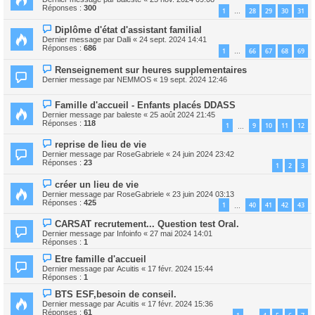
Réponses :
300
1
28
29
30
31
…
Diplôme d'état d'assistant familial
Dernier message par
Dalli
«
24 sept. 2024 14:41
Réponses :
686
1
66
67
68
69
…
Renseignement sur heures supplementaires
Dernier message par
NEMMOS
«
19 sept. 2024 12:46
Famille d'accueil - Enfants placés DDASS
Dernier message par
baleste
«
25 août 2024 21:45
Réponses :
118
1
9
10
11
12
…
reprise de lieu de vie
Dernier message par
RoseGabriele
«
24 juin 2024 23:42
Réponses :
23
1
2
3
créer un lieu de vie
Dernier message par
RoseGabriele
«
23 juin 2024 03:13
Réponses :
425
1
40
41
42
43
…
CARSAT recrutement... Question test Oral.
Dernier message par
Infoinfo
«
27 mai 2024 14:01
Réponses :
1
Etre famille d'accueil
Dernier message par
Acuitis
«
17 févr. 2024 15:44
Réponses :
1
BTS ESF,besoin de conseil.
Dernier message par
Acuitis
«
17 févr. 2024 15:36
Réponses :
61