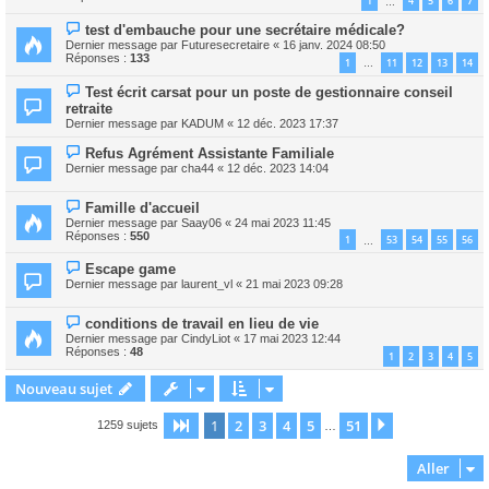
1
4
5
6
7
…
test d'embauche pour une secrétaire médicale?
Dernier message par
Futuresecretaire
«
16 janv. 2024 08:50
Réponses :
133
1
11
12
13
14
…
Test écrit carsat pour un poste de gestionnaire conseil
retraite
Dernier message par
KADUM
«
12 déc. 2023 17:37
Refus Agrément Assistante Familiale
Dernier message par
cha44
«
12 déc. 2023 14:04
Famille d'accueil
Dernier message par
Saay06
«
24 mai 2023 11:45
Réponses :
550
1
53
54
55
56
…
Escape game
Dernier message par
laurent_vl
«
21 mai 2023 09:28
conditions de travail en lieu de vie
Dernier message par
CindyLiot
«
17 mai 2023 12:44
Réponses :
48
1
2
3
4
5
Nouveau sujet
1
2
3
4
5
51
Page
1
sur
51
Suivant
1259 sujets
…
Aller