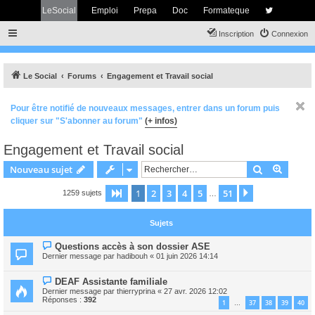
LeSocial
Emploi
Prepa
Doc
Formateque
Inscription
Connexion
Le Social
Forums
Engagement et Travail social
Pour être notifié de nouveaux messages, entrer dans un forum puis
cliquer sur "S'abonner au forum"
(+ infos)
Engagement et Travail social
Rechercher
Recher
Nouveau sujet
1
2
3
4
5
51
Page
1
sur
51
Suivant
1259 sujets
…
Sujets
Questions accès à son dossier ASE
Dernier message par
hadibouh
«
01 juin 2026 14:14
DEAF Assistante familiale
Dernier message par
thierryprina
«
27 avr. 2026 12:02
Réponses :
392
1
37
38
39
40
…