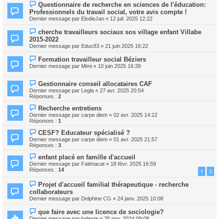
Questionnaire de recherche en sciences de l'éducation:
Professionnels du travail social, votre avis compte !
Dernier message par
ElodieJan
«
12 juil. 2025 12:22
cherche travailleurs sociaux sos village enfant Villabe
2015-2022
Dernier message par
Educ83
«
21 juin 2025 16:22
Formation travailleur social Béziers
Dernier message par
Mimi
«
10 juin 2025 16:39
Gestionnaire conseil allocataires CAF
Dernier message par
Legla
«
27 avr. 2025 20:54
Réponses :
2
Recherche entretiens
Dernier message par
carpe diem
«
02 avr. 2025 14:22
Réponses :
1
CESF? Educateur spécialisé ?
Dernier message par
carpe diem
«
01 avr. 2025 21:57
Réponses :
3
enfant placé en famille d'accueil
Dernier message par
Fatimacat
«
18 févr. 2025 16:59
Réponses :
14
1
2
Projet d'accueil familial thérapeutique - recherche
collaborateurs
Dernier message par
Delphine CG
«
24 janv. 2025 10:08
que faire avec une licence de sociologie?
Dernier message par
baleste
«
25 nov. 2024 09:08