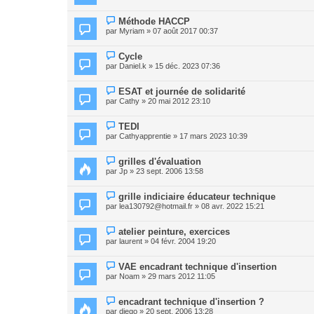
Méthode HACCP
par
Myriam
» 07 août 2017 00:37
Cycle
par
Daniel.k
» 15 déc. 2023 07:36
ESAT et journée de solidarité
par
Cathy
» 20 mai 2012 23:10
TEDI
par
Cathyapprentie
» 17 mars 2023 10:39
grilles d'évaluation
par
Jp
» 23 sept. 2006 13:58
grille indiciaire éducateur technique
par
lea130792@hotmail.fr
» 08 avr. 2022 15:21
atelier peinture, exercices
par
laurent
» 04 févr. 2004 19:20
VAE encadrant technique d'insertion
par
Noam
» 29 mars 2012 11:05
encadrant technique d'insertion ?
par
diego
» 20 sept. 2006 13:28