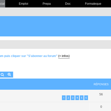
cial
Emploi
Prepa
Doc
Formateque
um puis cliquer sur "S'abonner au forum"
(+ infos)
Rechercher
Recherche avancée
RÉPONSES
56
1
2
3
4
5
6
0