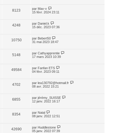
par
Max-v
8123
15 févr. 2024 23:11
par
Daniel.k
4248
15 déc. 2023 07:36
par
Bebert50
10750
31 mai 2023 18:47
par
Cathyapprentie
5148
17 mars 2023 10:39
par
Fanfan ETS
49584
04 févr. 2023 09:11
par
lea130792@hotmail.fr
4702
08 avr. 2022 15:21
par
jérémy_SUISSE
6855
12 janv. 2022 16:17
par
Natal
8354
08 janv. 2022 12:51
par
Huddlestone
42690
05 janv. 2022 07:39