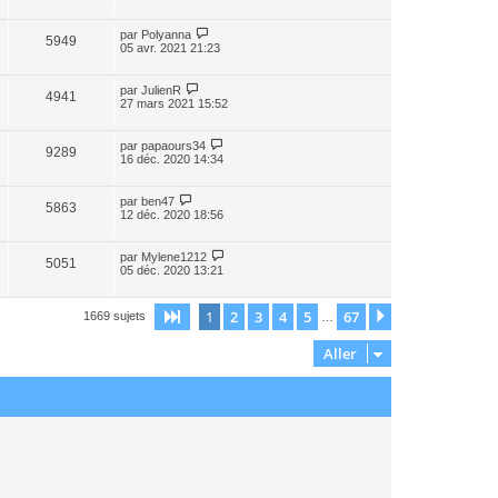
par
Polyanna
5949
05 avr. 2021 21:23
par
JulienR
4941
27 mars 2021 15:52
par
papaours34
9289
16 déc. 2020 14:34
par
ben47
5863
12 déc. 2020 18:56
par
Mylene1212
5051
05 déc. 2020 13:21
1
2
3
4
5
67
Page
1
sur
67
Suivant
1669 sujets
…
Aller