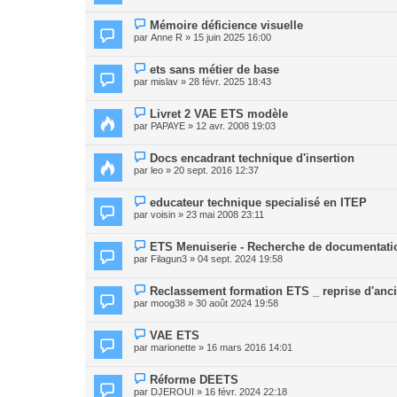
Mémoire déficience visuelle
par
Anne R
» 15 juin 2025 16:00
ets sans métier de base
par
mislav
» 28 févr. 2025 18:43
Livret 2 VAE ETS modèle
par
PAPAYE
» 12 avr. 2008 19:03
Docs encadrant technique d'insertion
par
leo
» 20 sept. 2016 12:37
educateur technique specialisé en ITEP
par
voisin
» 23 mai 2008 23:11
ETS Menuiserie - Recherche de documentati
par
Filagun3
» 04 sept. 2024 19:58
Reclassement formation ETS _ reprise d'anc
par
moog38
» 30 août 2024 19:58
VAE ETS
par
marionette
» 16 mars 2016 14:01
Réforme DEETS
par
DJEROUI
» 16 févr. 2024 22:18