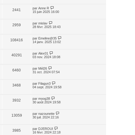
par
Anne R
2441
15 juin 2025 16:00
par
mislav
2959
28 févr. 2025 18:43
par
Emeline@35
108416
14 janv. 2025 13:02
par
Alex01
40291
03 nov. 2024 18:08
par
Mél26
6460
31 oct. 2024 07:54
par
Filagun3
3468
04 sept. 2024 19:58
par
moog38
3932
30 août 2024 19:58
par
nazounette
13059
30 juil. 2024 22:16
par
DJEROUI
3985
16 févr. 2024 22:18