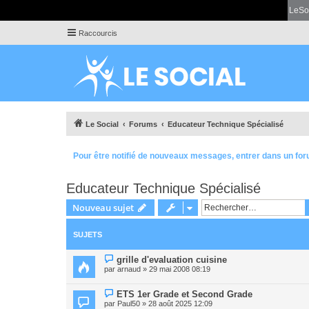
LeSo
Raccourcis
Le Social
Forums
Educateur Technique Spécialisé
Pour être notifié de nouveaux messages, entrer dans un for
Educateur Technique Spécialisé
Nouveau sujet
SUJETS
grille d'evaluation cuisine
par
arnaud
» 29 mai 2008 08:19
ETS 1er Grade et Second Grade
par
Paul50
» 28 août 2025 12:09