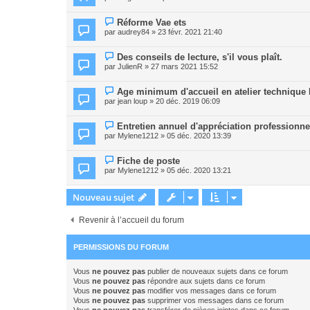
Réforme Vae ets
par
audrey84
» 23 févr. 2021 21:40
Des conseils de lecture, s'il vous plaît.
par
JulienR
» 27 mars 2021 15:52
Age minimum d'accueil en atelier technique
par
jean loup
» 20 déc. 2019 06:09
Entretien annuel d'appréciation professionne
par
Mylene1212
» 05 déc. 2020 13:39
Fiche de poste
par
Mylene1212
» 05 déc. 2020 13:21
Nouveau sujet
Revenir à l’accueil du forum
PERMISSIONS DU FORUM
Vous
ne pouvez pas
publier de nouveaux sujets dans ce forum
Vous
ne pouvez pas
répondre aux sujets dans ce forum
Vous
ne pouvez pas
modifier vos messages dans ce forum
Vous
ne pouvez pas
supprimer vos messages dans ce forum