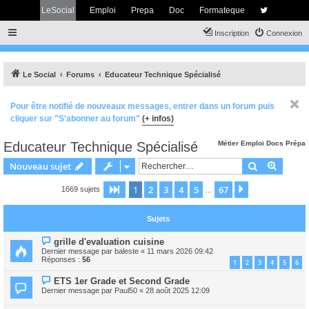
LeSocial
Emploi
Prepa
Doc
Formateque
Inscription
Connexion
Le Social
Forums
Educateur Technique Spécialisé
Pour être notifié de nouveaux messages, entrer dans un forum puis
cliquer sur "S'abonner au forum"
(+ infos)
Educateur Technique Spécialisé
Métier
Emploi
Docs
Prépa
Rechercher
Recher
Nouveau sujet
1
2
3
4
5
67
Page
1
sur
67
Suivant
1669 sujets
…
Sujets
grille d'evaluation cuisine
Dernier message par
baleste
«
11 mars 2026 09:42
Réponses :
56
1
2
3
4
5
6
ETS 1er Grade et Second Grade
Dernier message par
Paul50
«
28 août 2025 12:09