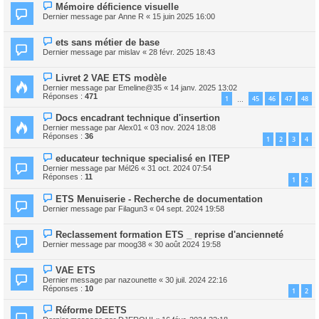
Mémoire déficience visuelle
Dernier message par
Anne R
«
15 juin 2025 16:00
ets sans métier de base
Dernier message par
mislav
«
28 févr. 2025 18:43
Livret 2 VAE ETS modèle
Dernier message par
Emeline@35
«
14 janv. 2025 13:02
Réponses :
471
1
45
46
47
48
…
Docs encadrant technique d'insertion
Dernier message par
Alex01
«
03 nov. 2024 18:08
Réponses :
36
1
2
3
4
educateur technique specialisé en ITEP
Dernier message par
Mél26
«
31 oct. 2024 07:54
Réponses :
11
1
2
ETS Menuiserie - Recherche de documentation
Dernier message par
Filagun3
«
04 sept. 2024 19:58
Reclassement formation ETS _ reprise d'ancienneté
Dernier message par
moog38
«
30 août 2024 19:58
VAE ETS
Dernier message par
nazounette
«
30 juil. 2024 22:16
Réponses :
10
1
2
Réforme DEETS