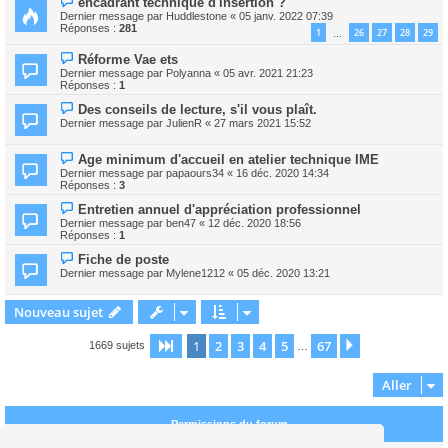
encadrant technique d'insertion ?
Dernier message par
Huddlestone
«
05 janv. 2022 07:39
Réponses :
281
1
26
27
28
29
…
Réforme Vae ets
Dernier message par
Polyanna
«
05 avr. 2021 21:23
Réponses :
1
Des conseils de lecture, s'il vous plaît.
Dernier message par
JulienR
«
27 mars 2021 15:52
Age minimum d'accueil en atelier technique IME
Dernier message par
papaours34
«
16 déc. 2020 14:34
Réponses :
3
Entretien annuel d'appréciation professionnel
Dernier message par
ben47
«
12 déc. 2020 18:56
Réponses :
1
Fiche de poste
Dernier message par
Mylene1212
«
05 déc. 2020 13:21
Nouveau sujet
1
2
3
4
5
67
Page
1
sur
67
Suivant
1669 sujets
…
Aller
Permissions du forum