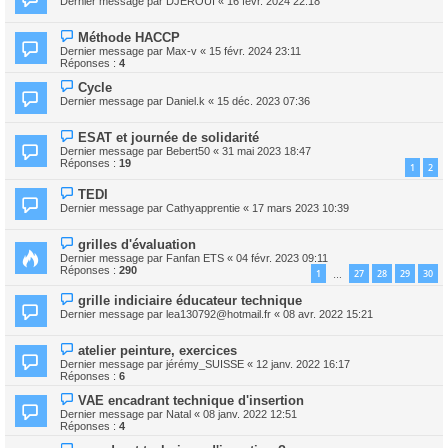
Dernier message par
DJEROUI
«
16 févr. 2024 22:18
Méthode HACCP
Dernier message par
Max-v
«
15 févr. 2024 23:11
Réponses :
4
Cycle
Dernier message par
Daniel.k
«
15 déc. 2023 07:36
ESAT et journée de solidarité
Dernier message par
Bebert50
«
31 mai 2023 18:47
Réponses :
19
1
2
TEDI
Dernier message par
Cathyapprentie
«
17 mars 2023 10:39
grilles d'évaluation
Dernier message par
Fanfan ETS
«
04 févr. 2023 09:11
Réponses :
290
1
27
28
29
30
…
grille indiciaire éducateur technique
Dernier message par
lea130792@hotmail.fr
«
08 avr. 2022 15:21
atelier peinture, exercices
Dernier message par
jérémy_SUISSE
«
12 janv. 2022 16:17
Réponses :
6
VAE encadrant technique d'insertion
Dernier message par
Natal
«
08 janv. 2022 12:51
Réponses :
4