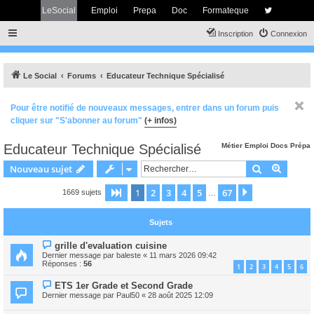
LeSocial
Emploi
Prepa
Doc
Formateque
Inscription
Connexion
Le Social
Forums
Educateur Technique Spécialisé
Pour être notifié de nouveaux messages, entrer dans un forum puis
cliquer sur "S'abonner au forum"
(+ infos)
Educateur Technique Spécialisé
Métier
Emploi
Docs
Prépa
Rechercher
Recher
Nouveau sujet
1
2
3
4
5
67
Page
1
sur
67
Suivant
1669 sujets
…
Sujets
grille d'evaluation cuisine
Dernier message par
baleste
«
11 mars 2026 09:42
Réponses :
56
1
2
3
4
5
6
ETS 1er Grade et Second Grade
Dernier message par
Paul50
«
28 août 2025 12:09