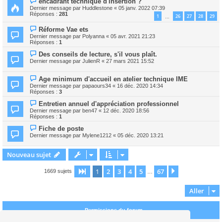
encadrant technique d'insertion ?
Dernier message par
Huddlestone
«
05 janv. 2022 07:39
Réponses :
281
1
26
27
28
29
…
Réforme Vae ets
Dernier message par
Polyanna
«
05 avr. 2021 21:23
Réponses :
1
Des conseils de lecture, s'il vous plaît.
Dernier message par
JulienR
«
27 mars 2021 15:52
Age minimum d'accueil en atelier technique IME
Dernier message par
papaours34
«
16 déc. 2020 14:34
Réponses :
3
Entretien annuel d'appréciation professionnel
Dernier message par
ben47
«
12 déc. 2020 18:56
Réponses :
1
Fiche de poste
Dernier message par
Mylene1212
«
05 déc. 2020 13:21
Nouveau sujet
1
2
3
4
5
67
Page
1
sur
67
Suivant
1669 sujets
…
Aller
Permissions du forum