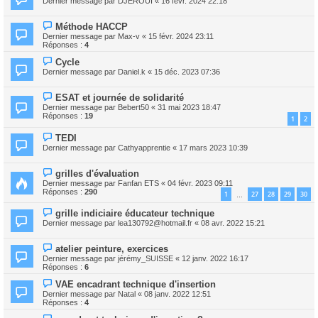
Dernier message par
DJEROUI
«
16 févr. 2024 22:18
Méthode HACCP
Dernier message par
Max-v
«
15 févr. 2024 23:11
Réponses :
4
Cycle
Dernier message par
Daniel.k
«
15 déc. 2023 07:36
ESAT et journée de solidarité
Dernier message par
Bebert50
«
31 mai 2023 18:47
Réponses :
19
1
2
TEDI
Dernier message par
Cathyapprentie
«
17 mars 2023 10:39
grilles d'évaluation
Dernier message par
Fanfan ETS
«
04 févr. 2023 09:11
Réponses :
290
1
27
28
29
30
…
grille indiciaire éducateur technique
Dernier message par
lea130792@hotmail.fr
«
08 avr. 2022 15:21
atelier peinture, exercices
Dernier message par
jérémy_SUISSE
«
12 janv. 2022 16:17
Réponses :
6
VAE encadrant technique d'insertion
Dernier message par
Natal
«
08 janv. 2022 12:51
Réponses :
4