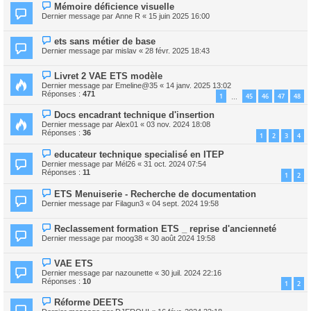
Mémoire déficience visuelle
Dernier message par
Anne R
«
15 juin 2025 16:00
ets sans métier de base
Dernier message par
mislav
«
28 févr. 2025 18:43
Livret 2 VAE ETS modèle
Dernier message par
Emeline@35
«
14 janv. 2025 13:02
Réponses :
471
1
45
46
47
48
…
Docs encadrant technique d'insertion
Dernier message par
Alex01
«
03 nov. 2024 18:08
Réponses :
36
1
2
3
4
educateur technique specialisé en ITEP
Dernier message par
Mél26
«
31 oct. 2024 07:54
Réponses :
11
1
2
ETS Menuiserie - Recherche de documentation
Dernier message par
Filagun3
«
04 sept. 2024 19:58
Reclassement formation ETS _ reprise d'ancienneté
Dernier message par
moog38
«
30 août 2024 19:58
VAE ETS
Dernier message par
nazounette
«
30 juil. 2024 22:16
Réponses :
10
1
2
Réforme DEETS