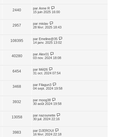
par
Anne R
2440
15 juin 2025 16:00
par
mislav
2957
28 févr. 2025 18:43
par
Emeline@35
108395
14 janv. 2025 13:02
par
Alex01
40280
03 nov. 2024 18:08
par
Mél26
6454
31 oct. 2024 07:54
par
Filagun3
3468
04 sept. 2024 19:58
par
moog38
3932
30 août 2024 19:58
par
nazounette
13058
30 juil. 2024 22:16
par
DJEROUI
3983
16 févr. 2024 22:18