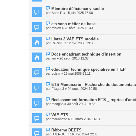
Mémoire déficience visuelle
par
Anne R
» 15 juin 2025 16:00
ets sans métier de base
par
mislav
» 28 févr. 2025 18:43
Livret 2 VAE ETS modèle
par
PAPAYE
» 12 avr. 2008 19:03
Docs encadrant technique d'insertion
par
leo
» 20 sept. 2016 12:37
educateur technique specialisé en ITEP
par
voisin
» 23 mai 2008 23:11
ETS Menuiserie - Recherche de documentati
par
Filagun3
» 04 sept. 2024 19:58
Reclassement formation ETS _ reprise d'anc
par
moog38
» 30 août 2024 19:58
VAE ETS
par
marionette
» 16 mars 2016 14:01
Réforme DEETS
par
DJEROUI
» 16 févr. 2024 22:18