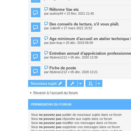
Réforme Vae ets
par
audrey84
» 23 févr. 2021 21:40
Des conseils de lecture, s'il vous plaît.
par
JulienR
» 27 mars 2021 15:52
Age minimum d'accueil en atelier technique
par
jean loup
» 20 déc. 2019 06:09
Entretien annuel d'appréciation professionne
par
Mylene1212
» 05 déc. 2020 13:39
Fiche de poste
par
Mylene1212
» 05 déc. 2020 13:21
Nouveau sujet
Revenir à l’accueil du forum
PERMISSIONS DU FORUM
Vous
ne pouvez pas
publier de nouveaux sujets dans ce forum
Vous
ne pouvez pas
répondre aux sujets dans ce forum
Vous
ne pouvez pas
modifier vos messages dans ce forum
Vous
ne pouvez pas
supprimer vos messages dans ce forum