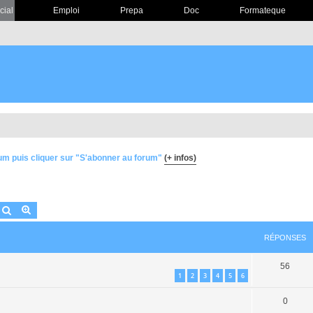
cial
Emploi
Prepa
Doc
Formateque
um puis cliquer sur "S'abonner au forum"
(+ infos)
Rechercher
Recherche avancée
RÉPONSES
56
1
2
3
4
5
6
0