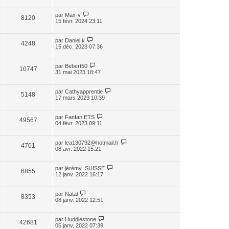
par
Max-v
8120
15 févr. 2024 23:11
par
Daniel.k
4248
15 déc. 2023 07:36
par
Bebert50
10747
31 mai 2023 18:47
par
Cathyapprentie
5148
17 mars 2023 10:39
par
Fanfan ETS
49567
04 févr. 2023 09:11
par
lea130792@hotmail.fr
4701
08 avr. 2022 15:21
par
jérémy_SUISSE
6855
12 janv. 2022 16:17
par
Natal
8353
08 janv. 2022 12:51
par
Huddlestone
42681
05 janv. 2022 07:39