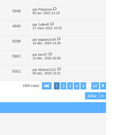
par
Polyanna
5948
05 avr. 2021 21:23
par
JulienR
4940
27 mars 2021 15:52
par
papaours34
9288
16 déc. 2020 14:34
par
ben47
5861
12 déc. 2020 18:56
par
Mylene1212
5051
05 déc. 2020 13:21
1
2
3
4
5
67
Page
1
sur
67
Suivant
1669 sujets
…
Aller