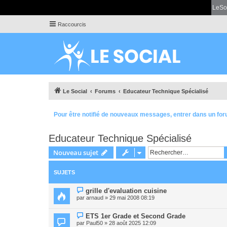
LeSo
Raccourcis
Le Social
Forums
Educateur Technique Spécialisé
Pour être notifié de nouveaux messages, entrer dans un for
Educateur Technique Spécialisé
Nouveau sujet
SUJETS
grille d'evaluation cuisine
par
arnaud
» 29 mai 2008 08:19
ETS 1er Grade et Second Grade
par
Paul50
» 28 août 2025 12:09