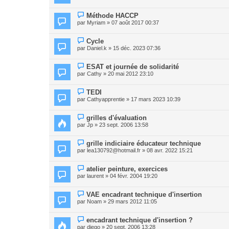
Méthode HACCP
par
Myriam
» 07 août 2017 00:37
Cycle
par
Daniel.k
» 15 déc. 2023 07:36
ESAT et journée de solidarité
par
Cathy
» 20 mai 2012 23:10
TEDI
par
Cathyapprentie
» 17 mars 2023 10:39
grilles d'évaluation
par
Jp
» 23 sept. 2006 13:58
grille indiciaire éducateur technique
par
lea130792@hotmail.fr
» 08 avr. 2022 15:21
atelier peinture, exercices
par
laurent
» 04 févr. 2004 19:20
VAE encadrant technique d'insertion
par
Noam
» 29 mars 2012 11:05
encadrant technique d'insertion ?
par
diego
» 20 sept. 2006 13:28