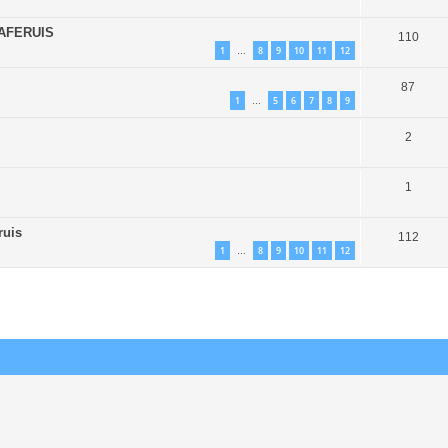
 CAFERUIS
110
1
8
9
10
11
12
…
87
1
5
6
7
8
9
…
2
1
ruis
112
1
8
9
10
11
12
…