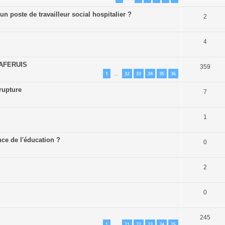
n poste de travailleur social hospitalier ?
2
4
 CAFERUIS
359
1
32
33
34
35
36
…
rupture
7
1
nce de l'éducation ?
0
2
0
245
1
21
22
23
24
25
…