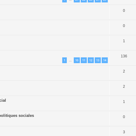
0
0
1
136
1
10
11
12
13
14
…
2
2
cial
1
olitiques sociales
0
3