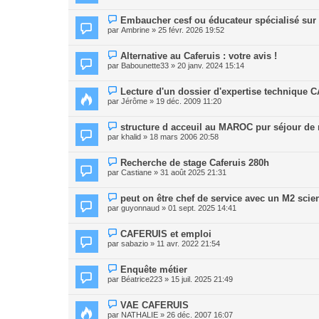
Embaucher cesf ou éducateur spécialisé sur u
par
Ambrine
» 25 févr. 2026 19:52
Alternative au Caferuis : votre avis !
par
Babounette33
» 20 janv. 2024 15:14
Lecture d'un dossier d'expertise technique
par
Jérôme
» 19 déc. 2009 11:20
structure d acceuil au MAROC pur séjour de 
par
khalid
» 18 mars 2006 20:58
Recherche de stage Caferuis 280h
par
Castiane
» 31 août 2025 21:31
peut on être chef de service avec un M2 scie
par
guyonnaud
» 01 sept. 2025 14:41
CAFERUIS et emploi
par
sabazio
» 11 avr. 2022 21:54
Enquête métier
par
Béatrice223
» 15 juil. 2025 21:49
VAE CAFERUIS
par
NATHALIE
» 26 déc. 2007 16:07