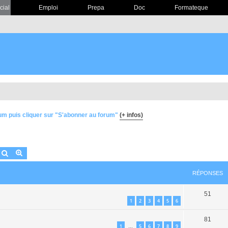
cial
Emploi
Prepa
Doc
Formateque
um puis cliquer sur "S'abonner au forum"
(+ infos)
Rechercher
Recherche avancée
RÉPONSES
51
1
2
3
4
5
6
81
1
5
6
7
8
9
…