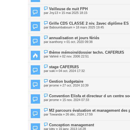
Veilleuse de nuit FPH
par
Jny13
» 15 mai 2025 18:15
Grille CDS CLASSE 2 niv. 2avec diplôme ES
par
Baboumbaboum
» 18 mars 2025 19:45
annualisation et jours fériés
par
isanthony
» 01 oct. 2020 09:38
thème mémoire/dossier techn. CAFERUIS
par
Vahiné
» 02 nov. 2006 22:51
stage CAFERUIS
par
saki
» 04 oct. 2024 17:32
Gestion budgetaire
par
jerome
» 27 oct. 2024 10:39
Convention Elisfa et directeur d un centre so
par
jerome
» 15 nov. 2024 07:33
M2 parcours évaluation et management des p
par
Towanda
» 26 déc. 2024 17:59
Conception management
par
kitty
» 16 janv. 2013 14:28