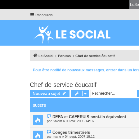
LeSo
Raccourcis
Le Social
Forums
Chef de service éducatif
Pour être notifié de nouveaux messages, entrer dans un for
Chef de service éducatif
Nouveau sujet
SUJETS
DEFA et CAFERUIS sont-ils équivalent
par
Salem
» 09 avr. 2005 14:16
Conges trimestriels
par
marie
» 04 sept. 2007 19:12