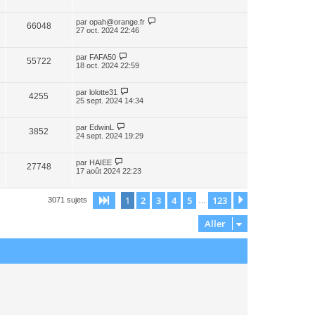
par
opah@orange.fr
66048
27 oct. 2024 22:46
par
FAFA50
55722
18 oct. 2024 22:59
par
lolotte31
4255
25 sept. 2024 14:34
par
EdwinL
3852
24 sept. 2024 19:29
par
HAIEE
27748
17 août 2024 22:23
1
2
3
4
5
123
Page
1
sur
123
Suivant
3071 sujets
…
Aller