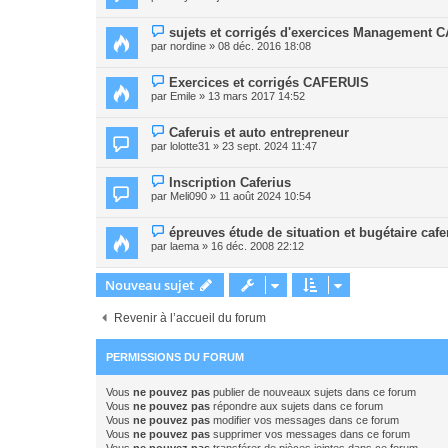
sujets et corrigés d'exercices Management
par
nordine
» 08 déc. 2016 18:08
Exercices et corrigés CAFERUIS
par
Emile
» 13 mars 2017 14:52
Caferuis et auto entrepreneur
par
lolotte31
» 23 sept. 2024 11:47
Inscription Caferius
par
Meli090
» 11 août 2024 10:54
épreuves étude de situation et bugétaire cafe
par
laema
» 16 déc. 2008 22:12
Nouveau sujet
Revenir à l’accueil du forum
PERMISSIONS DU FORUM
Vous
ne pouvez pas
publier de nouveaux sujets dans ce forum
Vous
ne pouvez pas
répondre aux sujets dans ce forum
Vous
ne pouvez pas
modifier vos messages dans ce forum
Vous
ne pouvez pas
supprimer vos messages dans ce forum