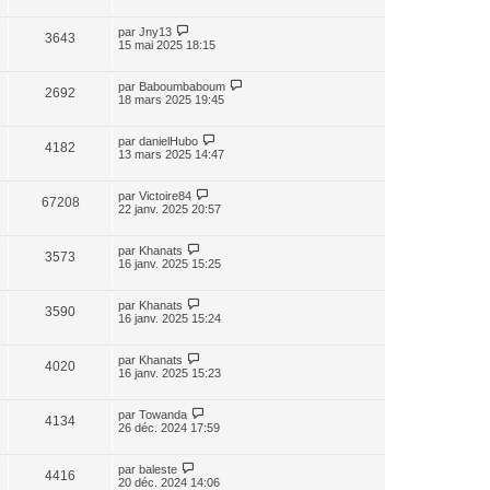
par
Jny13
3643
15 mai 2025 18:15
par
Baboumbaboum
2692
18 mars 2025 19:45
par
danielHubo
4182
13 mars 2025 14:47
par
Victoire84
67208
22 janv. 2025 20:57
par
Khanats
3573
16 janv. 2025 15:25
par
Khanats
3590
16 janv. 2025 15:24
par
Khanats
4020
16 janv. 2025 15:23
par
Towanda
4134
26 déc. 2024 17:59
par
baleste
4416
20 déc. 2024 14:06