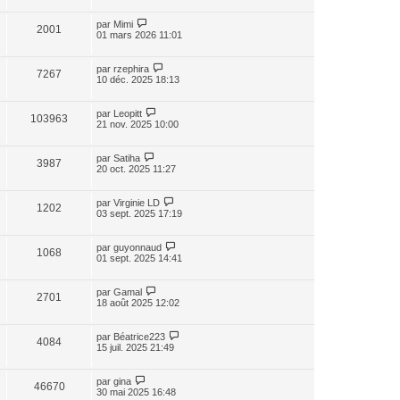
par
Mimi
2001
01 mars 2026 11:01
par
rzephira
7267
10 déc. 2025 18:13
par
Leopitt
103963
21 nov. 2025 10:00
par
Satiha
3987
20 oct. 2025 11:27
par
Virginie LD
1202
03 sept. 2025 17:19
par
guyonnaud
1068
01 sept. 2025 14:41
par
Gamal
2701
18 août 2025 12:02
par
Béatrice223
4084
15 juil. 2025 21:49
par
gina
46670
30 mai 2025 16:48