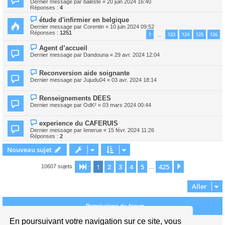
Dernier message par
baleste
«
20 juin 2024 16:40
Réponses :
4
étude d'infirmier en belgique
Dernier message par
Corentin
«
10 juin 2024 09:52
Réponses :
1251
1
123
124
125
126
…
Agent d’accueil
Dernier message par
Dandouna
«
29 avr. 2024 12:04
Reconversion aide soignante
Dernier message par
Jujudu04
«
03 avr. 2024 18:14
Renseignements DEES
Dernier message par
OdK²
«
03 mars 2024 00:44
experience du CAFERUIS
Dernier message par
Ienerue
«
15 févr. 2024 11:26
Réponses :
2
Nouveau sujet
1
2
3
4
5
425
Page
1
sur
425
Suivant
10607 sujets
…
Aller
Permissions du forum
En poursuivant votre navigation sur ce site, vous
Vous
ne pouvez pas
publier de nouveaux sujets dans ce forum