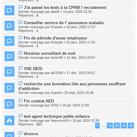
J'ai passé les tests à la CPAM / recrutement
Dernier message par
alia48
«
14 janv. 2025 22:30
Réponses :
3
Conseiller service de l' assurance maladie
Dernier message par
Khanats
«
02 janv. 2025 17:07
Réponses :
1
Fin de période d'essai employeur
Dernier message par
Khanats
«
02 janv. 2025 17:01
Réponses :
1
Horaires surveillant de nuit
Dernier message par
Karim06
«
21 déc. 2024 20:07
VAE DEIS
Dernier message par
ali13200
«
17 déc. 2024 20:51
Réponses :
1
recherche une formation liée aux personnes souffrant
d'addiction
Dernier message par
Gamal
«
25 sept. 2024 15:38
Fin contrat AED
Dernier message par
ST62
«
18 juil. 2024 17:00
test agent technique petite enfance
Dernier message par
Nassmou93
«
10 juil. 2024 13:39
Réponses :
217
1
19
20
21
22
…
divorce