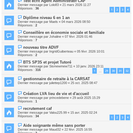
Test écrit Agent Administratif CAF
Dernier message par
Lolo83
«
21 mars 2026 11:27
Réponses :
36
1
2
3
4
Diplôme niveau 6 en 1 an
Dernier message par
Maels
«
04 mars 2026 08:50
Réponses :
2
Conseillère en économie sociale et familiale
Dernier message par
Johaline
«
07 févr. 2026 01:46
Réponses :
7
nouveau titre ADVF
Dernier message par
IngridGuiberteau
«
05 févr. 2026 10:01
Réponses :
2
BTS SP3S et projet Tutoré
Dernier message par
Sismewmew711
«
10 janv. 2026 23:11
Réponses :
316
1
29
30
31
32
…
gestionnaire de retraite à la CARSAT
Dernier message par
juliettep1200
«
25 oct. 2025 08:47
Création LVA lieu de vie et d'accueil
Dernier message par
princedebene
«
29 août 2025 15:29
Réponses :
1
recrutement caf
Dernier message par
Valou225.99
«
15 avr. 2025 02:24
Réponses :
34
1
2
3
4
Aide soignante même sans porter
Dernier message par
Maud32
«
22 févr. 2025 16:55
Réponses :
3