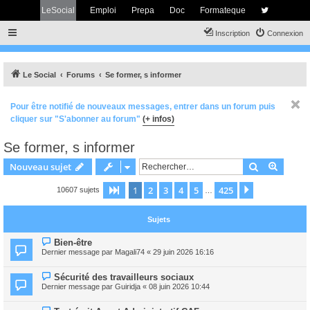
LeSocial
Emploi
Prepa
Doc
Formateque
Inscription
Connexion
Le Social
Forums
Se former, s informer
Pour être notifié de nouveaux messages, entrer dans un forum puis
cliquer sur "S'abonner au forum"
(+ infos)
Se former, s informer
Rechercher
Recher
Nouveau sujet
1
2
3
4
5
425
Page
1
sur
425
Suivant
10607 sujets
…
Sujets
Bien-être
Dernier message par
Magali74
«
29 juin 2026 16:16
Sécurité des travailleurs sociaux
Dernier message par
Guiridja
«
08 juin 2026 10:44