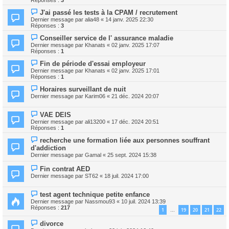
J'ai passé les tests à la CPAM / recrutement
Dernier message par
alia48
«
14 janv. 2025 22:30
Réponses :
3
Conseiller service de l' assurance maladie
Dernier message par
Khanats
«
02 janv. 2025 17:07
Réponses :
1
Fin de période d'essai employeur
Dernier message par
Khanats
«
02 janv. 2025 17:01
Réponses :
1
Horaires surveillant de nuit
Dernier message par
Karim06
«
21 déc. 2024 20:07
VAE DEIS
Dernier message par
ali13200
«
17 déc. 2024 20:51
Réponses :
1
recherche une formation liée aux personnes souffrant
d'addiction
Dernier message par
Gamal
«
25 sept. 2024 15:38
Fin contrat AED
Dernier message par
ST62
«
18 juil. 2024 17:00
test agent technique petite enfance
Dernier message par
Nassmou93
«
10 juil. 2024 13:39
Réponses :
217
1
19
20
21
22
…
divorce