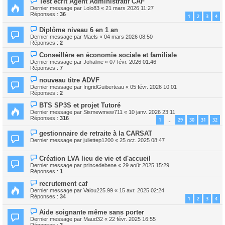
Test écrit Agent Administratif CAF
Dernier message par
Lolo83
«
21 mars 2026 11:27
Réponses :
36
1
2
3
4
Diplôme niveau 6 en 1 an
Dernier message par
Maels
«
04 mars 2026 08:50
Réponses :
2
Conseillère en économie sociale et familiale
Dernier message par
Johaline
«
07 févr. 2026 01:46
Réponses :
7
nouveau titre ADVF
Dernier message par
IngridGuiberteau
«
05 févr. 2026 10:01
Réponses :
2
BTS SP3S et projet Tutoré
Dernier message par
Sismewmew711
«
10 janv. 2026 23:11
Réponses :
316
1
29
30
31
32
…
gestionnaire de retraite à la CARSAT
Dernier message par
juliettep1200
«
25 oct. 2025 08:47
Création LVA lieu de vie et d'accueil
Dernier message par
princedebene
«
29 août 2025 15:29
Réponses :
1
recrutement caf
Dernier message par
Valou225.99
«
15 avr. 2025 02:24
Réponses :
34
1
2
3
4
Aide soignante même sans porter
Dernier message par
Maud32
«
22 févr. 2025 16:55
Réponses :
3