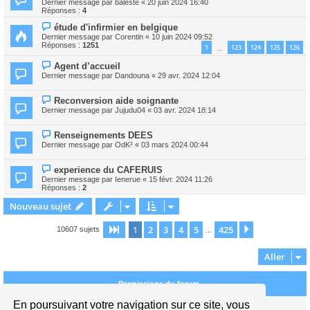
Dernier message par
baleste
«
20 juin 2024 16:40
Réponses :
4
étude d'infirmier en belgique
Dernier message par
Corentin
«
10 juin 2024 09:52
Réponses :
1251
1
123
124
125
126
…
Agent d’accueil
Dernier message par
Dandouna
«
29 avr. 2024 12:04
Reconversion aide soignante
Dernier message par
Jujudu04
«
03 avr. 2024 18:14
Renseignements DEES
Dernier message par
OdK²
«
03 mars 2024 00:44
experience du CAFERUIS
Dernier message par
Ienerue
«
15 févr. 2024 11:26
Réponses :
2
Nouveau sujet
1
2
3
4
5
425
Page
1
sur
425
Suivant
10607 sujets
…
Aller
Permissions du forum
En poursuivant votre navigation sur ce site, vous
Vous
ne pouvez pas
publier de nouveaux sujets dans ce forum