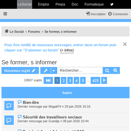
LeSocial
Emploi
Prepa
Doc
Formateque
Inscription
Connexion
Le Social
Forums
Se former, s informer
Pour être notifié de nouveaux messages, entrer dans un forum puis
cliquer sur "S'abonner au forum"
(+ infos)
Se former, s informer
Rechercher
Recher
Nouveau sujet
1
2
3
4
5
425
Page
1
sur
425
Suivant
10607 sujets
…
Sujets
Bien-être
Dernier message par
Magali74
«
29 juin 2026 16:16
Sécurité des travailleurs sociaux
Dernier message par
Guiridja
«
08 juin 2026 10:44