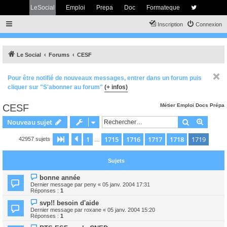
LeSocial
Emploi
Prepa
Doc
Formateque
Inscription
Connexion
Le Social
Forums
CESF
Pour être notifié de nouveaux messages, entrer dans un forum puis
cliquer sur "S'abonner au forum"
(+ infos)
CESF
Métier
Emploi
Docs
Prépa
Rechercher
Recher
Nouveau sujet
1
1715
1716
1717
1718
1719
Page
1719
Précédent
sur
1719
42957 sujets
…
Sujets
bonne année
Dernier message par
peny
«
05 janv. 2004 17:31
Réponses :
1
svp!! besoin d'aide
Dernier message par
roxane
«
05 janv. 2004 15:20
Réponses :
1