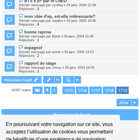
BTS ESF par le CNED
Dernier message par
cynthia
«
04 janv. 2004 22:06
Réponses :
3
mon idée d'ep, est-elle intéressante?
Dernier message par
natalou
«
04 janv. 2004 20:36
Réponses :
6
bonne reprise
Dernier message par
Marie
«
04 janv. 2004 15:09
Réponses :
1
espagnol
Dernier message par
sylvie
«
04 janv. 2004 14:53
Réponses :
2
rapport de stage
Dernier message par
Jenny
«
03 janv. 2004 14:50
Réponses :
2
Nouveau sujet
1
1715
1716
1717
1718
1719
Page
1719
Précédent
sur
1719
42957 sujets
…
Aller
Permissions du forum
En poursuivant votre navigation sur ce site, vous
Vous
ne pouvez pas
publier de nouveaux sujets dans ce forum
Vous
ne pouvez pas
répondre aux sujets dans ce forum
acceptez l’utilisation de cookies vous permettant
Vous
ne pouvez pas
modifier vos messages dans ce forum
de bénéficier d’une expérience de navigation
Vous
ne pouvez pas
supprimer vos messages dans ce forum