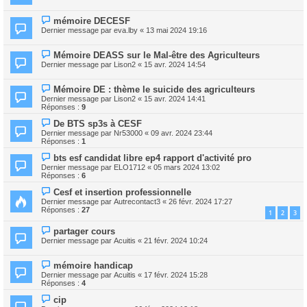
mémoire DECESF
Dernier message par
eva.lby
«
13 mai 2024 19:16
Mémoire DEASS sur le Mal-être des Agriculteurs
Dernier message par
Lison2
«
15 avr. 2024 14:54
Mémoire DE : thème le suicide des agriculteurs
Dernier message par
Lison2
«
15 avr. 2024 14:41
Réponses :
9
De BTS sp3s à CESF
Dernier message par
Nr53000
«
09 avr. 2024 23:44
Réponses :
1
bts esf candidat libre ep4 rapport d'activité pro
Dernier message par
ELO1712
«
05 mars 2024 13:02
Réponses :
6
Cesf et insertion professionnelle
Dernier message par
Autrecontact3
«
26 févr. 2024 17:27
Réponses :
27
1
2
3
partager cours
Dernier message par
Acuitis
«
21 févr. 2024 10:24
mémoire handicap
Dernier message par
Acuitis
«
17 févr. 2024 15:28
Réponses :
4
cip