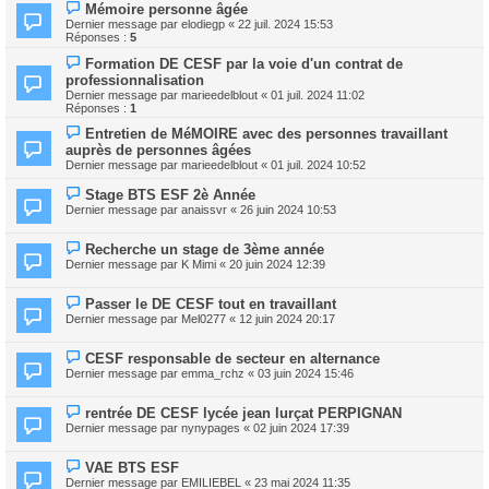
Mémoire personne âgée
Dernier message par
elodiegp
«
22 juil. 2024 15:53
Réponses :
5
Formation DE CESF par la voie d'un contrat de
professionnalisation
Dernier message par
marieedelblout
«
01 juil. 2024 11:02
Réponses :
1
Entretien de MéMOIRE avec des personnes travaillant
auprès de personnes âgées
Dernier message par
marieedelblout
«
01 juil. 2024 10:52
Stage BTS ESF 2è Année
Dernier message par
anaissvr
«
26 juin 2024 10:53
Recherche un stage de 3ème année
Dernier message par
K Mimi
«
20 juin 2024 12:39
Passer le DE CESF tout en travaillant
Dernier message par
Mel0277
«
12 juin 2024 20:17
CESF responsable de secteur en alternance
Dernier message par
emma_rchz
«
03 juin 2024 15:46
rentrée DE CESF lycée jean lurçat PERPIGNAN
Dernier message par
nynypages
«
02 juin 2024 17:39
VAE BTS ESF
Dernier message par
EMILIEBEL
«
23 mai 2024 11:35