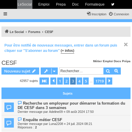
LeSocial
Emploi
Prepa
Doc
Formateque
Inscription
Connexion
Le Social
Forums
CESF
Pour être notifié de nouveaux messages, entrer dans un forum puis
cliquer sur "S'abonner au forum"
(+ infos)
CESF
Métier
Emploi
Docs
Prépa
Rechercher
Recher
Nouveau sujet
1
2
3
4
5
1719
Page
3
Précédent
sur
1719
Suivant
42957 sujets
…
Sujets
Recherche un employeur pour démarrer la formation du
DE CESF dans 3 semaines
Dernier message par
Adeline09
«
09 août 2024 17:50
Enquête métier CESF
Dernier message par
Luna2208
«
24 juil. 2024 08:21
Réponses :
2