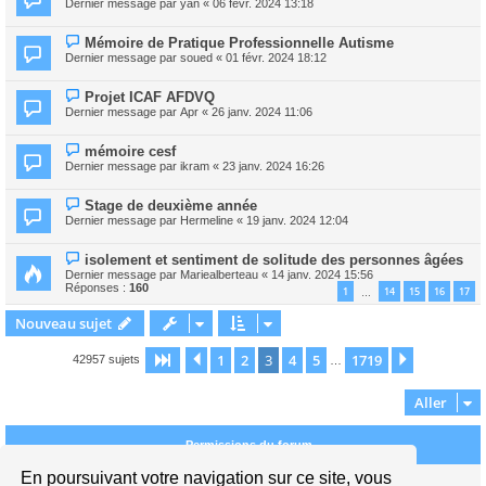
Dernier message par
yan
«
06 févr. 2024 13:18
Mémoire de Pratique Professionnelle Autisme
Dernier message par
soued
«
01 févr. 2024 18:12
Projet ICAF AFDVQ
Dernier message par
Apr
«
26 janv. 2024 11:06
mémoire cesf
Dernier message par
ikram
«
23 janv. 2024 16:26
Stage de deuxième année
Dernier message par
Hermeline
«
19 janv. 2024 12:04
isolement et sentiment de solitude des personnes âgées
Dernier message par
Mariealberteau
«
14 janv. 2024 15:56
Réponses :
160
1
14
15
16
17
…
Nouveau sujet
1
2
3
4
5
1719
Page
3
Précédent
sur
1719
Suivant
42957 sujets
…
Aller
Permissions du forum
En poursuivant votre navigation sur ce site, vous
Vous
ne pouvez pas
publier de nouveaux sujets dans ce forum