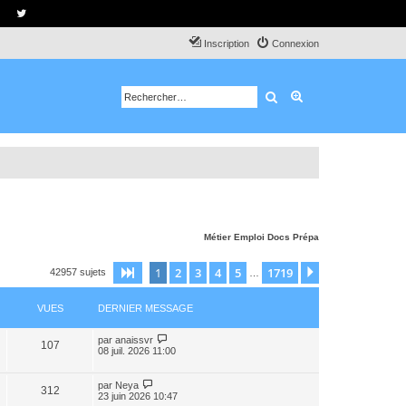
Inscription
Connexion
Rechercher
Recherche avancé
Métier
Emploi
Docs
Prépa
1
2
3
4
5
1719
Page
1
sur
1719
Suivant
42957 sujets
…
VUES
DERNIER MESSAGE
par
anaissvr
107
08 juil. 2026 11:00
par
Neya
312
23 juin 2026 10:47