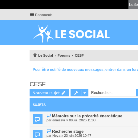
LeSo
Raccourcis
Le Social
Forums
CESF
Pour être notifié de nouveaux messages, entrer dans un for
CESF
Nouveau sujet
SUJETS
Mémoire sur la précarité énergétique
par
anaissvr
» 08 juil. 2026 11:00
Recherche stage
par
Neya
» 23 juin 2026 10:47