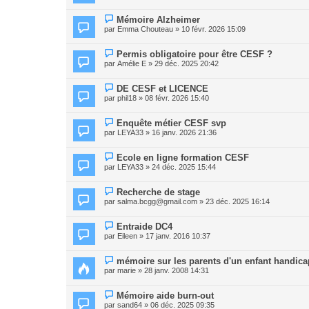
Mémoire Alzheimer
par
Emma Chouteau
» 10 févr. 2026 15:09
Permis obligatoire pour être CESF ?
par
Amélie E
» 29 déc. 2025 20:42
DE CESF et LICENCE
par
phil18
» 08 févr. 2026 15:40
Enquête métier CESF svp
par
LEYA33
» 16 janv. 2026 21:36
Ecole en ligne formation CESF
par
LEYA33
» 24 déc. 2025 15:44
Recherche de stage
par
salma.bcgg@gmail.com
» 23 déc. 2025 16:14
Entraide DC4
par
Eileen
» 17 janv. 2016 10:37
mémoire sur les parents d'un enfant handic
par
marie
» 28 janv. 2008 14:31
Mémoire aide burn-out
par
sand64
» 06 déc. 2025 09:35