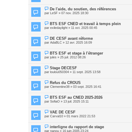
De l'aide, du soutien, des références
par
LeSF
» 07 nov. 2025 18:30
BTS ESF CNED et travail à temps plein
par
exiledaylight
» 11 oct. 2025 00:45
DE CESF avant réforme
par
AdaBLC
» 12 avr. 2025 16:09
BTS ESF et stage à l'étranger
par
jules
» 25 juil. 2012 08:26
Stage DECESF
par
loulou050304
» 11 sept. 2025 13:58
Refus du CROUS
par
Clementine38
» 03 sept. 2025 16:41
BTS ESF au CNED 2025-2026
par
SofiaO
» 13 juil. 2025 15:11
VAE DE CESF
par
Carval10
» 01 mars 2022 21:53
interligne du rapport de stage
par
nanou
» 16 juin 2005 23:24