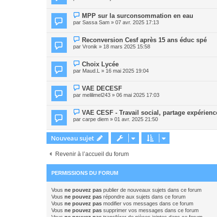
MPP sur la surconsommation en eau
par
Sassa Sam
» 07 avr. 2025 17:13
Reconversion Cesf après 15 ans éduc spé
par
Vronik
» 18 mars 2025 15:58
Choix Lycée
par
Maud.L
» 16 mai 2025 19:04
VAE DECESF
par
melilimel243
» 06 mai 2025 17:03
VAE CESF - Travail social, partage expérienc
par
carpe diem
» 01 avr. 2025 21:50
Nouveau sujet
Revenir à l’accueil du forum
PERMISSIONS DU FORUM
Vous
ne pouvez pas
publier de nouveaux sujets dans ce forum
Vous
ne pouvez pas
répondre aux sujets dans ce forum
Vous
ne pouvez pas
modifier vos messages dans ce forum
Vous
ne pouvez pas
supprimer vos messages dans ce forum