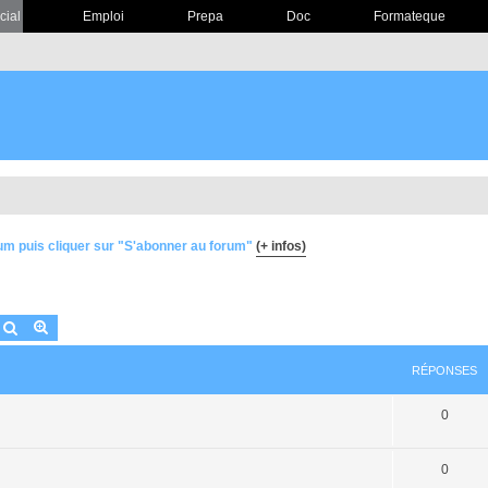
cial
Emploi
Prepa
Doc
Formateque
um puis cliquer sur "S'abonner au forum"
(+ infos)
Rechercher
Recherche avancée
RÉPONSES
0
0