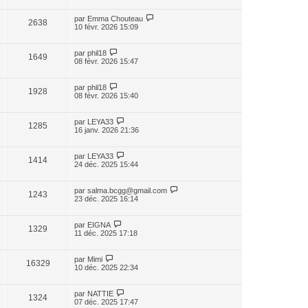
par
Emma Chouteau
2638
10 févr. 2026 15:09
par
phil18
1649
08 févr. 2026 15:47
par
phil18
1928
08 févr. 2026 15:40
par
LEYA33
1285
16 janv. 2026 21:36
par
LEYA33
1414
24 déc. 2025 15:44
par
salma.bcgg@gmail.com
1243
23 déc. 2025 16:14
par
EIGNA
1329
11 déc. 2025 17:18
par
Mimi
16329
10 déc. 2025 22:34
par
NATTIE
1324
07 déc. 2025 17:47