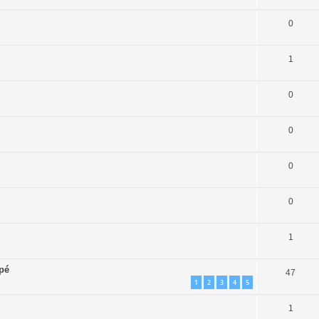
0
1
0
0
0
0
1
apé
47
1
2
3
4
5
1