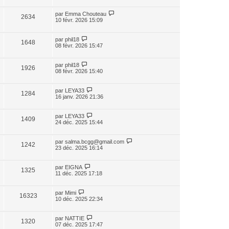
par
Emma Chouteau
2634
10 févr. 2026 15:09
par
phil18
1648
08 févr. 2026 15:47
par
phil18
1926
08 févr. 2026 15:40
par
LEYA33
1284
16 janv. 2026 21:36
par
LEYA33
1409
24 déc. 2025 15:44
par
salma.bcgg@gmail.com
1242
23 déc. 2025 16:14
par
EIGNA
1325
11 déc. 2025 17:18
par
Mimi
16323
10 déc. 2025 22:34
par
NATTIE
1320
07 déc. 2025 17:47