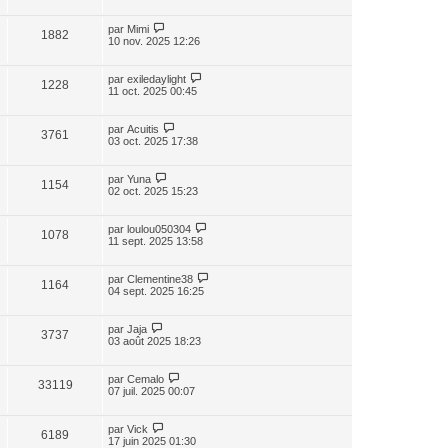
par
Mimi
1882
10 nov. 2025 12:26
par
exiledaylight
1228
11 oct. 2025 00:45
par
Acuitis
3761
03 oct. 2025 17:38
par
Yuna
1154
02 oct. 2025 15:23
par
loulou050304
1078
11 sept. 2025 13:58
par
Clementine38
1164
04 sept. 2025 16:25
par
Jaja
3737
03 août 2025 18:23
par
Cemalo
33119
07 juil. 2025 00:07
par
Vick
6189
17 juin 2025 01:30