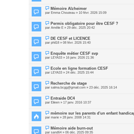
Mémoire Alzheimer
par
Emma Chouteau
» 10 févr. 2026 15:09
Permis obligatoire pour être CESF ?
par
Amélie E
» 29 déc. 2025 20:42
DE CESF et LICENCE
par
phil18
» 08 févr. 2026 15:40
Enquête métier CESF svp
par
LEYA33
» 16 janv. 2026 21:36
Ecole en ligne formation CESF
par
LEYA33
» 24 déc. 2025 15:44
Recherche de stage
par
salma.bcgg@gmail.com
» 23 déc. 2025 16:14
Entraide DC4
par
Eileen
» 17 janv. 2016 10:37
mémoire sur les parents d'un enfant handic
par
marie
» 28 janv. 2008 14:31
Mémoire aide burn-out
par
sand64
» 06 déc. 2025 09:35