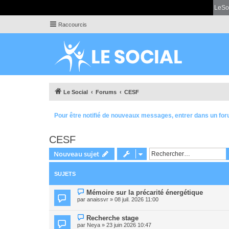
LeSo
Raccourcis
Le Social
Forums
CESF
Pour être notifié de nouveaux messages, entrer dans un for
CESF
Nouveau sujet
SUJETS
Mémoire sur la précarité énergétique
par
anaissvr
» 08 juil. 2026 11:00
Recherche stage
par
Neya
» 23 juin 2026 10:47