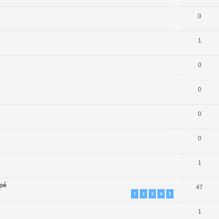
0
1
0
0
0
0
1
apé
47
1
2
3
4
5
1