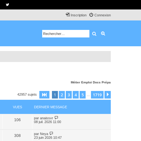
Inscription
Connexion
Rechercher
Recherche avancé
Métier
Emploi
Docs
Prépa
1
2
3
4
5
1719
Page
1
sur
1719
Suivant
42957 sujets
…
VUES
DERNIER MESSAGE
par
anaissvr
106
08 juil. 2026 11:00
par
Neya
308
23 juin 2026 10:47