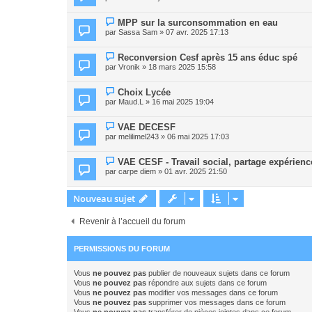
MPP sur la surconsommation en eau
par
Sassa Sam
» 07 avr. 2025 17:13
Reconversion Cesf après 15 ans éduc spé
par
Vronik
» 18 mars 2025 15:58
Choix Lycée
par
Maud.L
» 16 mai 2025 19:04
VAE DECESF
par
melilimel243
» 06 mai 2025 17:03
VAE CESF - Travail social, partage expérienc
par
carpe diem
» 01 avr. 2025 21:50
Nouveau sujet
Revenir à l’accueil du forum
PERMISSIONS DU FORUM
Vous
ne pouvez pas
publier de nouveaux sujets dans ce forum
Vous
ne pouvez pas
répondre aux sujets dans ce forum
Vous
ne pouvez pas
modifier vos messages dans ce forum
Vous
ne pouvez pas
supprimer vos messages dans ce forum