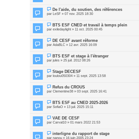
De l'aide, du soutien, des références
par
LeSF
» 07 nov. 2025 18:30
BTS ESF CNED et travail à temps plein
par
exiledaylight
» 11 oct. 2025 00:45
DE CESF avant réforme
par
AdaBLC
» 12 avr. 2025 16:09
BTS ESF et stage à l'étranger
par
jules
» 25 juil. 2012 08:26
Stage DECESF
par
loulou050304
» 11 sept. 2025 13:58
Refus du CROUS
par
Clementine38
» 03 sept. 2025 16:41
BTS ESF au CNED 2025-2026
par
SofiaO
» 13 juil. 2025 15:11
VAE DE CESF
par
Carval10
» 01 mars 2022 21:53
interligne du rapport de stage
par
nanou
» 16 juin 2005 23:24