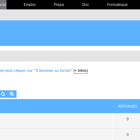
cial
Emploi
Prepa
Doc
Formateque
um puis cliquer sur "S'abonner au forum"
(+ infos)
Rechercher
Recherche avancée
RÉPONSES
0
0