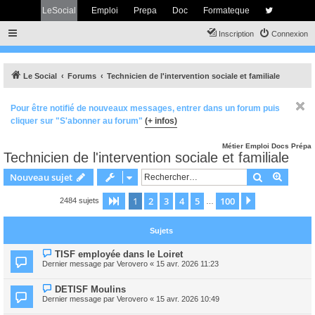
LeSocial
Emploi
Prepa
Doc
Formateque
Inscription
Connexion
Le Social
Forums
Technicien de l'intervention sociale et familiale
Pour être notifié de nouveaux messages, entrer dans un forum puis
cliquer sur "S'abonner au forum"
(+ infos)
Métier
Emploi
Docs
Prépa
Technicien de l'intervention sociale et familiale
Rechercher
Recher
Nouveau sujet
1
2
3
4
5
100
Page
1
sur
100
Suivant
2484 sujets
…
Sujets
TISF employée dans le Loiret
Dernier message par
Verovero
«
15 avr. 2026 11:23
DETISF Moulins
Dernier message par
Verovero
«
15 avr. 2026 10:49