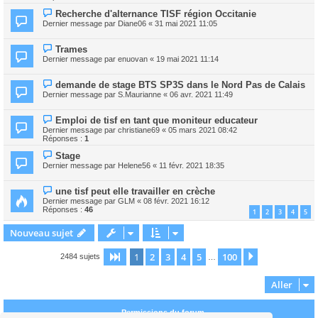
Recherche d'alternance TISF région Occitanie
Dernier message par
Diane06
«
31 mai 2021 11:05
Trames
Dernier message par
enuovan
«
19 mai 2021 11:14
demande de stage BTS SP3S dans le Nord Pas de Calais
Dernier message par
S.Maurianne
«
06 avr. 2021 11:49
Emploi de tisf en tant que moniteur educateur
Dernier message par
christiane69
«
05 mars 2021 08:42
Réponses :
1
Stage
Dernier message par
Helene56
«
11 févr. 2021 18:35
une tisf peut elle travailler en crèche
Dernier message par
GLM
«
08 févr. 2021 16:12
Réponses :
46
1
2
3
4
5
Nouveau sujet
1
2
3
4
5
100
Page
1
sur
100
Suivant
2484 sujets
…
Aller
Permissions du forum