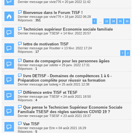
Dernier message par
vivie776
«
20 juin 2022 11:42
Bienvenue dans le Forum TISF !
Dernier message par
vivie776
«
18 juin 2022 06:28
Réponses :
351
1
33
34
35
36
…
Technicien supérieur Economie sociale familiale
Dernier message par
TSESF
«
14 févr. 2022 20:57
lettre de motivation TISF
Dernier message par
Routtier
«
13 févr. 2022 17:24
Réponses :
17
1
2
Dame de compagnie pour les personnes âgées
Dernier message par
odette
«
29 janv. 2022 17:31
Réponses :
1
livre DETISF - Domaines de compétences 1 à 6 -
Préparation complète pour réussir sa formation
Dernier message par
ludwig
«
25 août 2021 12:38
Différence entre TISF et TESF
Dernier message par
TSESF
«
24 août 2021 18:50
Réponses :
4
Que pense le Technicien Supérieur Economie Sociale
Familiale TSESF des règles sanitaires COVID 19 ?
Dernier message par
TSESF
«
23 août 2021 19:37
Vae TISF
Dernier message par
Erin
«
04 août 2021 16:29
Réponses :
5