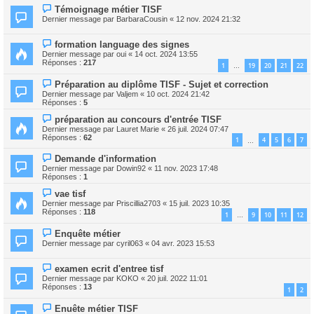
Témoignage métier TISF
Dernier message par
BarbaraCousin
«
12 nov. 2024 21:32
formation language des signes
Dernier message par
oui
«
14 oct. 2024 13:55
Réponses :
217
1
19
20
21
22
…
Préparation au diplôme TISF - Sujet et correction
Dernier message par
Valjem
«
10 oct. 2024 21:42
Réponses :
5
préparation au concours d'entrée TISF
Dernier message par
Lauret Marie
«
26 juil. 2024 07:47
Réponses :
62
1
4
5
6
7
…
Demande d'information
Dernier message par
Dowin92
«
11 nov. 2023 17:48
Réponses :
1
vae tisf
Dernier message par
Priscillia2703
«
15 juil. 2023 10:35
Réponses :
118
1
9
10
11
12
…
Enquête métier
Dernier message par
cyril063
«
04 avr. 2023 15:53
examen ecrit d'entree tisf
Dernier message par
KOKO
«
20 juil. 2022 11:01
Réponses :
13
1
2
Enuête métier TISF