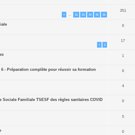
351
1
32
33
34
35
36
…
iale
0
17
1
2
es
1
6 - Préparation complète pour réussir sa formation
0
4
 Sociale Familiale TSESF des règles sanitaires COVID
0
5
e
0