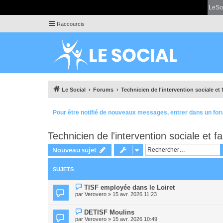
LeSo
Raccourcis
Le Social
Forums
Technicien de l'intervention sociale et 
Pour être notifié de nouveaux messages, entrer dans un for
Technicien de l'intervention sociale et fa
Nouveau sujet
SUJETS
TISF employée dans le Loiret
par
Verovero
» 15 avr. 2026 11:23
DETISF Moulins
par
Verovero
» 15 avr. 2026 10:49