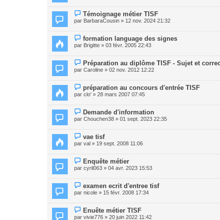
Témoignage métier TISF
par
BarbaraCousin
» 12 nov. 2024 21:32
formation language des signes
par
Brigitte
» 03 févr. 2005 22:43
Préparation au diplôme TISF - Sujet et corre
par
Caroline
» 02 nov. 2012 12:22
préparation au concours d'entrée TISF
par
clo'
» 28 mars 2007 07:45
Demande d'information
par
Chouchen38
» 01 sept. 2023 22:35
vae tisf
par
val
» 19 sept. 2008 11:06
Enquête métier
par
cyril063
» 04 avr. 2023 15:53
examen ecrit d'entree tisf
par
nicole
» 15 févr. 2008 17:34
Enuête métier TISF
par
vivie776
» 20 juin 2022 11:42