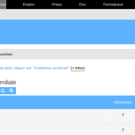
cial
Emploi
Prepa
Doc
Formateque
familiale
um puis cliquer sur "S'abonner au forum"
(+ infos)
miliale
Rechercher
Recherche avancée
RÉPONSES
0
0