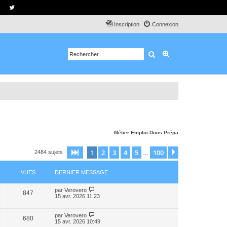
Inscription
Connexion
Rechercher
Recherche avancé
Métier
Emploi
Docs
Prépa
1
2
3
4
5
100
Page
1
sur
100
Suivant
2484 sujets
…
VUES
DERNIER MESSAGE
par
Verovero
847
15 avr. 2026 11:23
par
Verovero
680
15 avr. 2026 10:49