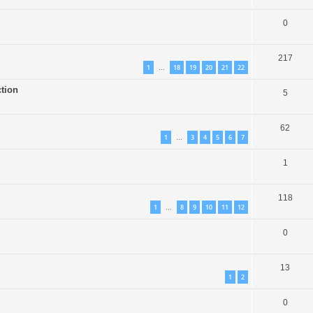
0
217
1
18
19
20
21
22
…
ction
5
62
1
3
4
5
6
7
…
1
118
1
8
9
10
11
12
…
0
13
1
2
0