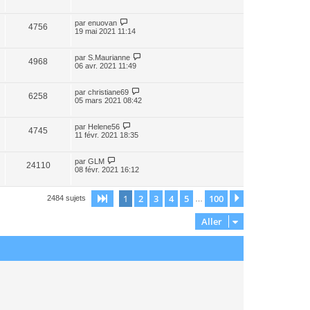
par
enuovan
4756
19 mai 2021 11:14
par
S.Maurianne
4968
06 avr. 2021 11:49
par
christiane69
6258
05 mars 2021 08:42
par
Helene56
4745
11 févr. 2021 18:35
par
GLM
24110
08 févr. 2021 16:12
1
2
3
4
5
100
Page
1
sur
100
Suivant
2484 sujets
…
Aller