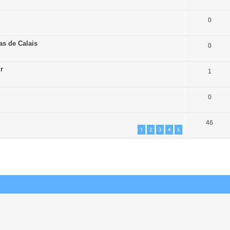
0
s de Calais
0
ur
1
0
46
1
2
3
4
5