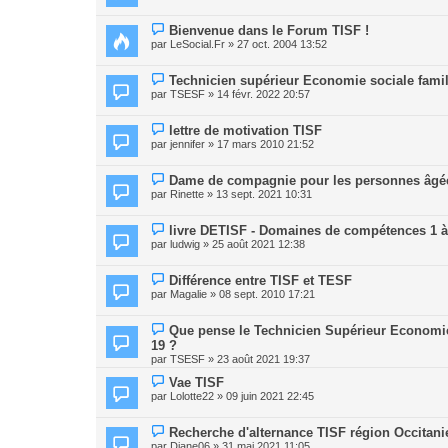
Bienvenue dans le Forum TISF !
par
LeSocial.Fr
» 27 oct. 2004 13:52
Technicien supérieur Economie sociale famil
par
TSESF
» 14 févr. 2022 20:57
lettre de motivation TISF
par
jennifer
» 17 mars 2010 21:52
Dame de compagnie pour les personnes âgé
par
Rinette
» 13 sept. 2021 10:31
livre DETISF - Domaines de compétences 1 à 
par
ludwig
» 25 août 2021 12:38
Différence entre TISF et TESF
par
Magalie
» 08 sept. 2010 17:21
Que pense le Technicien Supérieur Economie
19 ?
par
TSESF
» 23 août 2021 19:37
Vae TISF
par
Lolotte22
» 09 juin 2021 22:45
Recherche d'alternance TISF région Occitani
par
Diane06
» 31 mai 2021 11:05