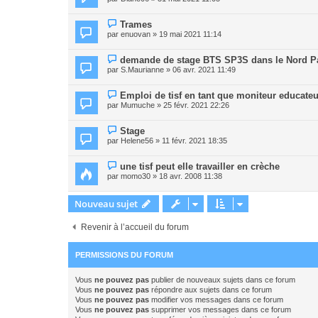
Trames
par
enuovan
» 19 mai 2021 11:14
demande de stage BTS SP3S dans le Nord Pa
par
S.Maurianne
» 06 avr. 2021 11:49
Emploi de tisf en tant que moniteur educate
par
Mumuche
» 25 févr. 2021 22:26
Stage
par
Helene56
» 11 févr. 2021 18:35
une tisf peut elle travailler en crèche
par
momo30
» 18 avr. 2008 11:38
Nouveau sujet
Revenir à l’accueil du forum
PERMISSIONS DU FORUM
Vous
ne pouvez pas
publier de nouveaux sujets dans ce forum
Vous
ne pouvez pas
répondre aux sujets dans ce forum
Vous
ne pouvez pas
modifier vos messages dans ce forum
Vous
ne pouvez pas
supprimer vos messages dans ce forum