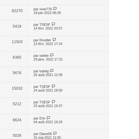
par
vivie776
82270
18 juin 2022 06:28
par
TSESF
5419
14 févr. 2022 20:57
par
Routtier
11503
13 févr. 2022 17:24
par
odette
6365
29 janv. 2022 17:31
par
ludwig
5676
25 août 2021 12:38
par
TSESF
15032
24 août 2021 18:50
par
TSESF
5212
23 août 2021 19:37
par
Erin
6624
04 août 2021 16:29
par
Diane06
5028
31 mai 2021 11:05