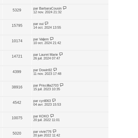
par
BarbaraCousin
5329
12 nov. 2024 21:32
par
oui
15795
14 oct. 2024 13:55
par
Valjem
10174
10 oct. 2024 21:42
par
Lauret Marie
14721
26 juil. 2024 07:47
par
Dowin92
4399
11 nov. 2023 17:48
par
Priscillia2703
38916
15 juil. 2023 10:35
par
cyril063
4542
04 avr. 2023 15:53
par
KOKO
10075
20 juil. 2022 11:01
par
vivie776
5020
20 juin 2022 11:42