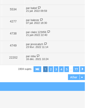
par
babel
5534
21 juil. 2022 09:59
par
baleste
4277
07 juil. 2022 18:30
par
claire 123456
4738
21 juin 2022 22:40
par
jessicabzh
4749
23 févr. 2022 11:14
par
mba
22202
16 déc. 2021 10:24
1
2
3
4
5
77
Page
1
sur
77
Suivant
1904 sujets
…
Aller