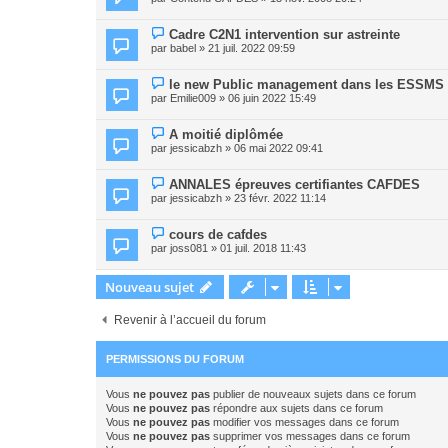
Cadre C2N1 intervention sur astreinte
par
babel
» 21 juil. 2022 09:59
le new Public management dans les ESSMS
par
Emilie009
» 06 juin 2022 15:49
A moitié diplômée
par
jessicabzh
» 06 mai 2022 09:41
ANNALES épreuves certifiantes CAFDES
par
jessicabzh
» 23 févr. 2022 11:14
cours de cafdes
par
joss081
» 01 juil. 2018 11:43
Nouveau sujet
Revenir à l’accueil du forum
PERMISSIONS DU FORUM
Vous
ne pouvez pas
publier de nouveaux sujets dans ce forum
Vous
ne pouvez pas
répondre aux sujets dans ce forum
Vous
ne pouvez pas
modifier vos messages dans ce forum
Vous
ne pouvez pas
supprimer vos messages dans ce forum