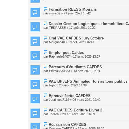
Formation REESS Moirans
par
marie02
» 29 janv. 2021 15:42
Dossier Gestion Logistique et Immobiliere
par
TERRASSE
» 17 août 2011 10:22
Oral VAE CAFDES jury 0ctobre
par
Morgane40
» 19 oct. 2020 16:47
Emploi post Cafdes
par
Raphaelle1407
» 17 janv. 2023 13:27
Parcours d'étudiants CAFDES
par
Emma3333333
» 13 nov. 2022 19:24
VAE BPJEPS Animateur loisirs tous publics
par
bigot
» 20 sept. 2022 14:39
Epreuve écrite CAFDES
par
Justineca7112
» 06 mars 2021 22:42
VAE CAFDES Ecriture Livret 2
par
Joelle66320
» 13 avr. 2020 18:59
Réussir son CAFDES
par
Contenu CAFDES
» 13 nov. 2008 20:24