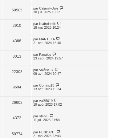
par
CalamityJule
50505
30 juil. 2025 10:22
par
Niafroleptik
2910
18 mai 2025 10:24
par
MARTELA
4388
21 oct. 2024 16:46
par
Pacalou
3013
23 sept. 2024 19:57
par
Valérie13.
22303
09 avr. 2024 10:47
par
Coming13
9694
13 oct. 2023 15:34
par
val75019
26602
19 août 2023 17:02
par
stef26
4372
11 juil. 2023 21:54
par
PENDANT
50774
21 mai 2023 22:43