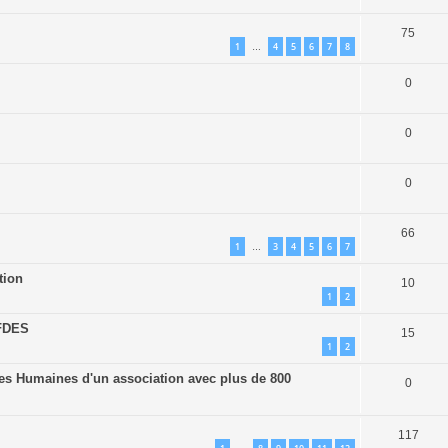
75
1
4
5
6
7
8
…
0
0
0
66
1
3
4
5
6
7
…
tion
10
1
2
AFDES
15
1
2
es Humaines d'un association avec plus de 800
0
117