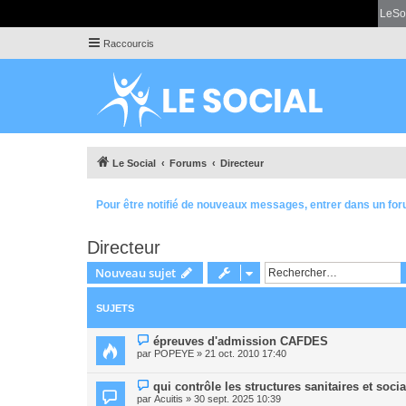
LeSo
Raccourcis
Le Social
Forums
Directeur
Pour être notifié de nouveaux messages, entrer dans un for
Directeur
Nouveau sujet
SUJETS
épreuves d'admission CAFDES
par
POPEYE
» 21 oct. 2010 17:40
qui contrôle les structures sanitaires et soci
par
Acuitis
» 30 sept. 2025 10:39