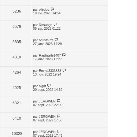
par
oliéduc
5236
19 avr. 2023 14:54
par
Rosange
6579
05 avr. 2023 01:22
par
batista mf
8835
27 janv. 2023 14:29
par
Raphaelle1407
4310
17 janv. 2023 13:27
par
Emma3333333
4264
13 nov. 2022 19:24
par
bigot
4025
20 sept. 2022 14:39
par
JERGWEN
6321
07 sept. 2022 22:09
par
JERGWEN
6410
07 sept. 2022 17:58
par
JERGWEN
10328
07 sept. 2022 17:45