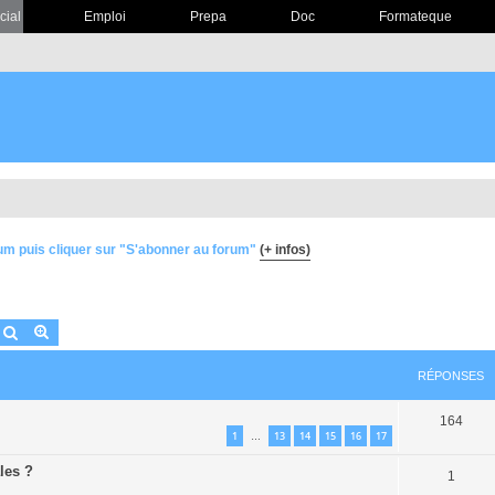
cial
Emploi
Prepa
Doc
Formateque
um puis cliquer sur "S'abonner au forum"
(+ infos)
Rechercher
Recherche avancée
RÉPONSES
164
1
13
14
15
16
17
…
ales ?
1