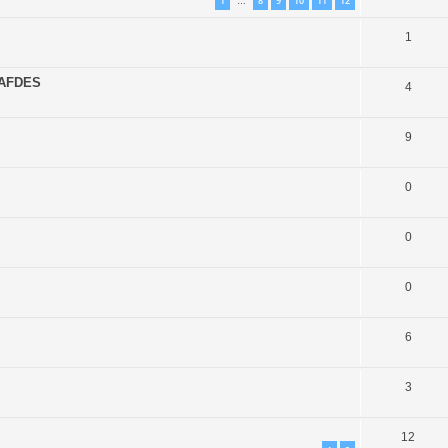
1
8
9
10
11
12
…
1
 CAFDES
4
9
0
0
0
6
3
12