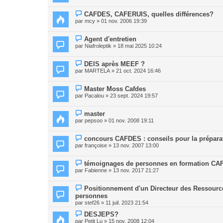
CAFDES, CAFERUIS, quelles différences?
par
mcy
» 01 nov. 2006 19:39
Agent d'entretien
par
Niafroleptik
» 18 mai 2025 10:24
DEIS après MEEF ?
par
MARTELA
» 21 oct. 2024 16:46
Master Moss Cafdes
par
Pacalou
» 23 sept. 2024 19:57
master
par
pepsoo
» 01 nov. 2008 19:11
concours CAFDES : conseils pour la prépara
par
françoise
» 13 nov. 2007 13:00
témoignages de personnes en formation C
par
Fabienne
» 13 nov. 2017 21:27
Positionnement d'un Directeur des Ressourc
personnes
par
stef26
» 11 juil. 2023 21:54
DESJEPS?
par
Petit Lu
» 15 nov. 2008 12:04