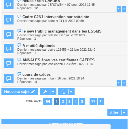
Réussir son CAFDES
Dernier message par
JERGWEN
«
07 sept. 2022 17:45
Réponses :
12
1
2
Cadre C2N1 intervention sur astreinte
Dernier message par
babel
«
21 juil. 2022 09:59
le new Public management dans les ESSMS
Dernier message par
baleste
«
07 juil. 2022 18:30
Réponses :
1
A moitié diplômée
Dernier message par
claire 123456
«
21 juin 2022 22:40
Réponses :
1
ANNALES épreuves certifiantes CAFDES
Dernier message par
jessicabzh
«
23 févr. 2022 11:14
cours de cafdes
Dernier message par
mba
«
16 déc. 2021 10:24
Réponses :
11
1
2
Nouveau sujet
1
2
3
4
5
77
Page
1
sur
77
Suivant
1904 sujets
…
Aller
Permissions du forum