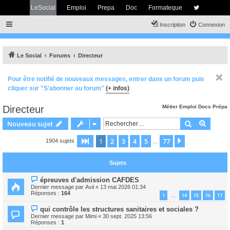
LeSocial
Emploi
Prepa
Doc
Formateque
Inscription
Connexion
Le Social
Forums
Directeur
Pour être notifié de nouveaux messages, entrer dans un forum puis
cliquer sur "S'abonner au forum"
(+ infos)
Directeur
Métier
Emploi
Docs
Prépa
Rechercher
Recher
Nouveau sujet
1
2
3
4
5
77
Page
1
sur
77
Suivant
1904 sujets
…
Sujets
épreuves d'admission CAFDES
Dernier message par
Avii
«
13 mai 2026 01:34
Réponses :
164
1
14
15
16
17
…
qui contrôle les structures sanitaires et sociales ?
Dernier message par
Mimi
«
30 sept. 2025 13:56
Réponses :
1