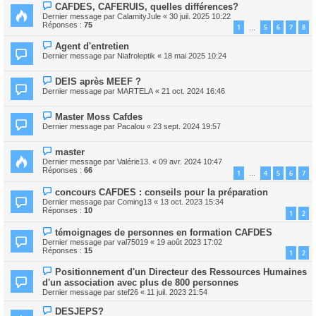
CAFDES, CAFERUIS, quelles différences?
Dernier message par
CalamityJule
«
30 juil. 2025 10:22
Réponses :
75
1
5
6
7
8
…
Agent d'entretien
Dernier message par
Niafroleptik
«
18 mai 2025 10:24
DEIS après MEEF ?
Dernier message par
MARTELA
«
21 oct. 2024 16:46
Master Moss Cafdes
Dernier message par
Pacalou
«
23 sept. 2024 19:57
master
Dernier message par
Valérie13.
«
09 avr. 2024 10:47
Réponses :
66
1
4
5
6
7
…
concours CAFDES : conseils pour la préparation
Dernier message par
Coming13
«
13 oct. 2023 15:34
Réponses :
10
1
2
témoignages de personnes en formation CAFDES
Dernier message par
val75019
«
19 août 2023 17:02
Réponses :
15
1
2
Positionnement d'un Directeur des Ressources Humaines
d'un association avec plus de 800 personnes
Dernier message par
stef26
«
11 juil. 2023 21:54
DESJEPS?