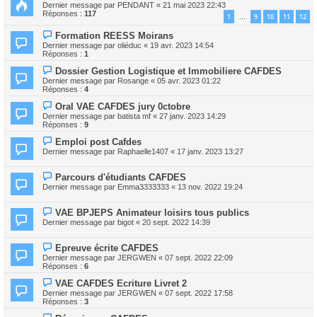
Dernier message par
PENDANT
«
21 mai 2023 22:43
Réponses :
117
1
9
10
11
12
…
Formation REESS Moirans
Dernier message par
oliéduc
«
19 avr. 2023 14:54
Réponses :
1
Dossier Gestion Logistique et Immobiliere CAFDES
Dernier message par
Rosange
«
05 avr. 2023 01:22
Réponses :
4
Oral VAE CAFDES jury 0ctobre
Dernier message par
batista mf
«
27 janv. 2023 14:29
Réponses :
9
Emploi post Cafdes
Dernier message par
Raphaelle1407
«
17 janv. 2023 13:27
Parcours d'étudiants CAFDES
Dernier message par
Emma3333333
«
13 nov. 2022 19:24
VAE BPJEPS Animateur loisirs tous publics
Dernier message par
bigot
«
20 sept. 2022 14:39
Epreuve écrite CAFDES
Dernier message par
JERGWEN
«
07 sept. 2022 22:09
Réponses :
6
VAE CAFDES Ecriture Livret 2
Dernier message par
JERGWEN
«
07 sept. 2022 17:58
Réponses :
3