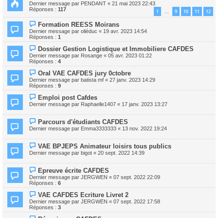
Dernier message par
PENDANT
«
21 mai 2023 22:43
Réponses :
117
1
9
10
11
12
…
Formation REESS Moirans
Dernier message par
oliéduc
«
19 avr. 2023 14:54
Réponses :
1
Dossier Gestion Logistique et Immobiliere CAFDES
Dernier message par
Rosange
«
05 avr. 2023 01:22
Réponses :
4
Oral VAE CAFDES jury 0ctobre
Dernier message par
batista mf
«
27 janv. 2023 14:29
Réponses :
9
Emploi post Cafdes
Dernier message par
Raphaelle1407
«
17 janv. 2023 13:27
Parcours d'étudiants CAFDES
Dernier message par
Emma3333333
«
13 nov. 2022 19:24
VAE BPJEPS Animateur loisirs tous publics
Dernier message par
bigot
«
20 sept. 2022 14:39
Epreuve écrite CAFDES
Dernier message par
JERGWEN
«
07 sept. 2022 22:09
Réponses :
6
VAE CAFDES Ecriture Livret 2
Dernier message par
JERGWEN
«
07 sept. 2022 17:58
Réponses :
3