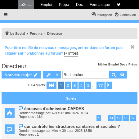
LeSocial
Emploi
Prepa
Doc
Formateque
Inscription
Connexion
Le Social
Forums
Directeur
Pour être notifié de nouveaux messages, entrer dans un forum puis
cliquer sur "S'abonner au forum"
(+ infos)
Directeur
Métier
Emploi
Docs
Prépa
Rechercher
Recher
Nouveau sujet
1
2
3
4
5
77
Page
1
sur
77
Suivant
1904 sujets
…
Sujets
épreuves d'admission CAFDES
Dernier message par
Avii
«
13 mai 2026 01:34
Réponses :
164
1
14
15
16
17
…
qui contrôle les structures sanitaires et sociales ?
Dernier message par
Mimi
«
30 sept. 2025 13:56
Réponses :
1