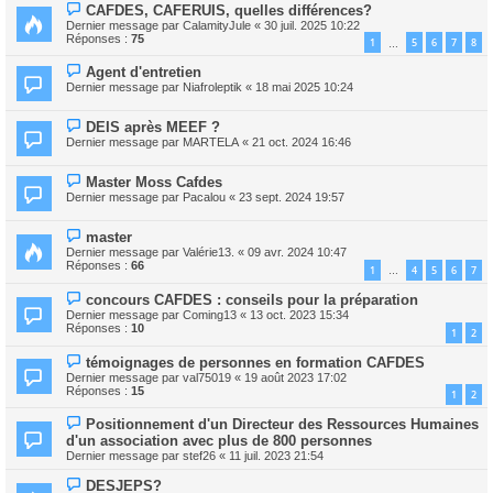
CAFDES, CAFERUIS, quelles différences?
Dernier message par
CalamityJule
«
30 juil. 2025 10:22
Réponses :
75
1
5
6
7
8
…
Agent d'entretien
Dernier message par
Niafroleptik
«
18 mai 2025 10:24
DEIS après MEEF ?
Dernier message par
MARTELA
«
21 oct. 2024 16:46
Master Moss Cafdes
Dernier message par
Pacalou
«
23 sept. 2024 19:57
master
Dernier message par
Valérie13.
«
09 avr. 2024 10:47
Réponses :
66
1
4
5
6
7
…
concours CAFDES : conseils pour la préparation
Dernier message par
Coming13
«
13 oct. 2023 15:34
Réponses :
10
1
2
témoignages de personnes en formation CAFDES
Dernier message par
val75019
«
19 août 2023 17:02
Réponses :
15
1
2
Positionnement d'un Directeur des Ressources Humaines
d'un association avec plus de 800 personnes
Dernier message par
stef26
«
11 juil. 2023 21:54
DESJEPS?