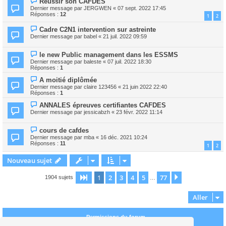
Réussir son CAFDES
Dernier message par
JERGWEN
«
07 sept. 2022 17:45
Réponses :
12
1
2
Cadre C2N1 intervention sur astreinte
Dernier message par
babel
«
21 juil. 2022 09:59
le new Public management dans les ESSMS
Dernier message par
baleste
«
07 juil. 2022 18:30
Réponses :
1
A moitié diplômée
Dernier message par
claire 123456
«
21 juin 2022 22:40
Réponses :
1
ANNALES épreuves certifiantes CAFDES
Dernier message par
jessicabzh
«
23 févr. 2022 11:14
cours de cafdes
Dernier message par
mba
«
16 déc. 2021 10:24
Réponses :
11
1
2
Nouveau sujet
1
2
3
4
5
77
Page
1
sur
77
Suivant
1904 sujets
…
Aller
Permissions du forum