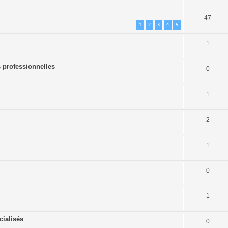
47
1
2
3
4
5
1
s professionnelles
0
1
2
1
0
1
cialisés
0