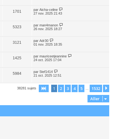
par
Aicha-celine
1701
27 nov. 2025 21:43
par
man4manon
5323
26 nov. 2025 18:27
par
Adr30
3121
01 nov. 2025 18:35
par
mauriceetjeannine
1425
24 oct. 2025 17:04
par
Stef1414
5984
21 oct. 2025 12:51
1
2
3
4
5
1532
Page
1
sur
1532
Suivant
38281 sujets
…
Aller