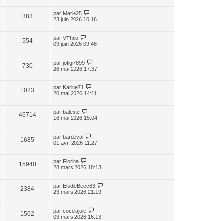
par
Marie25
383
23 juin 2026 10:16
par
VThéo
554
09 juin 2026 09:46
par
jofigi7899
730
26 mai 2026 17:37
par
Karine71
1023
20 mai 2026 14:11
par
baleste
46714
16 mai 2026 15:04
par
bardeval
1685
01 avr. 2026 11:27
par
Florina
15940
28 mars 2026 18:13
par
ElodieBecc63
2384
23 mars 2026 21:19
par
cocolajoie
1562
03 mars 2026 16:13