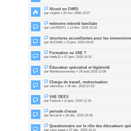
Alcool en CHRS
par
virginie
» 20 nov. 2006 19:07
mémoire intimité familiale
par
LAURENTL
» 12 févr. 2026 10:42
structures accueillantes pour les immersion
par
ALEXIAK
» 13 janv. 2026 09:05
Formation ou VAE ?
par
mielly11
» 07 janv. 2026 10:31
Éducateur spécialisé et légitimité
par
Martinsaussereau
» 29 août 2025 12:08
Charge de travail, restructuation
par
silencieux
» 08 déc. 2025 07:03
VAE DEES
par
Fadoua
» 11 janv. 2026 12:16
periode d'essai
par
binzarne
» 20 déc. 2025 20:36
Questionnaire sur le rôle des éducateurs spé
par
cass-iopee
» 27 déc. 2025 16:11