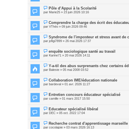
Pôle d’Appui à la Scolarité
par
Marie25
» 23 juin 2026 10:16
Comprendre la charge des écrit des éducate
par
VThéo
» 09 juin 2026 09:46
Syndrome de l'imposteur et stress avant d
par
jofigi7899
» 26 mai 2026 17:37
enquête sociologique santé au travail
par
Karine71
» 20 mai 2026 14:11
Y-a-til des abus surprenants chez certains é
par
Baleste
» 05 mai 2008 03:52
Collaboration IME/éducation nationale
par
bardeval
» 01 avr. 2026 11:27
Entretien concours éducateur spécialisé
par
camille
» 01 mars 2017 15:50
Educateur spécialisé libéral
par
DEC
» 05 oct. 2022 17:04
Recherche contrat d'apprentissage marseille
par
cocolajoie
» 03 mars 2026 16:13