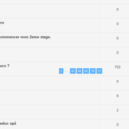
0
urs
0
e commencer mon 2eme stage.
0
0
ducs ?
702
1
67
68
69
70
71
…
0
6
2
 educ spé
0