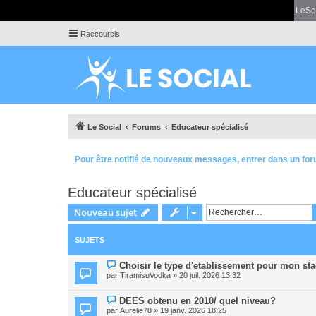
LeSo
Raccourcis
Le Social
Forums
Educateur spécialisé
Pour être notifié de nouveaux messages, entrer dans un for
Educateur spécialisé
Nouveau sujet
SUJETS
Choisir le type d'etablissement pour mon sta
par
TiramisuVodka
» 20 juil. 2026 13:32
DEES obtenu en 2010/ quel niveau?
par
Aurelie78
» 19 janv. 2026 18:25