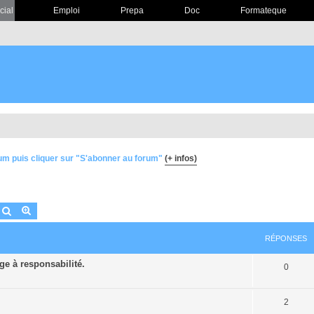
cial
Emploi
Prepa
Doc
Formateque
um puis cliquer sur "S'abonner au forum"
(+ infos)
Rechercher
Recherche avancée
RÉPONSES
ge à responsabilité.
0
2