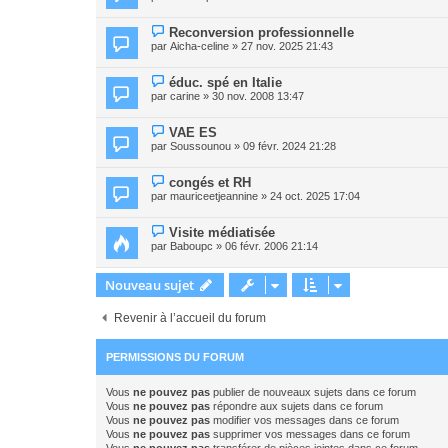
Reconversion professionnelle
par
Aicha-celine
» 27 nov. 2025 21:43
éduc. spé en Italie
par
carine
» 30 nov. 2008 13:47
VAE ES
par
Soussounou
» 09 févr. 2024 21:28
congés et RH
par
mauriceetjeannine
» 24 oct. 2025 17:04
Visite médiatisée
par
Baboupc
» 06 févr. 2006 21:14
Nouveau sujet
Revenir à l’accueil du forum
PERMISSIONS DU FORUM
Vous
ne pouvez pas
publier de nouveaux sujets dans ce forum
Vous
ne pouvez pas
répondre aux sujets dans ce forum
Vous
ne pouvez pas
modifier vos messages dans ce forum
Vous
ne pouvez pas
supprimer vos messages dans ce forum