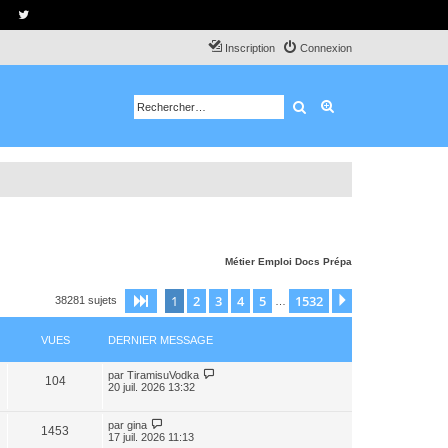
Inscription
Connexion
Rechercher
Recherche avancé
Métier
Emploi
Docs
Prépa
1
2
3
4
5
1532
Page
1
sur
1532
Suivant
38281 sujets
…
VUES
DERNIER MESSAGE
par
TiramisuVodka
104
20 juil. 2026 13:32
par
gina
1453
17 juil. 2026 11:13