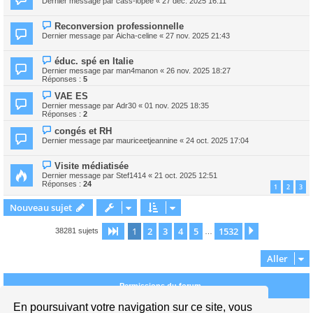
Dernier message par
cass-iopee
«
27 déc. 2025 16:11
Reconversion professionnelle
Dernier message par
Aicha-celine
«
27 nov. 2025 21:43
éduc. spé en Italie
Dernier message par
man4manon
«
26 nov. 2025 18:27
Réponses :
5
VAE ES
Dernier message par
Adr30
«
01 nov. 2025 18:35
Réponses :
2
congés et RH
Dernier message par
mauriceetjeannine
«
24 oct. 2025 17:04
Visite médiatisée
Dernier message par
Stef1414
«
21 oct. 2025 12:51
Réponses :
24
1
2
3
Nouveau sujet
1
2
3
4
5
1532
Page
1
sur
1532
Suivant
38281 sujets
…
Aller
Permissions du forum
En poursuivant votre navigation sur ce site, vous
Vous
ne pouvez pas
publier de nouveaux sujets dans ce forum