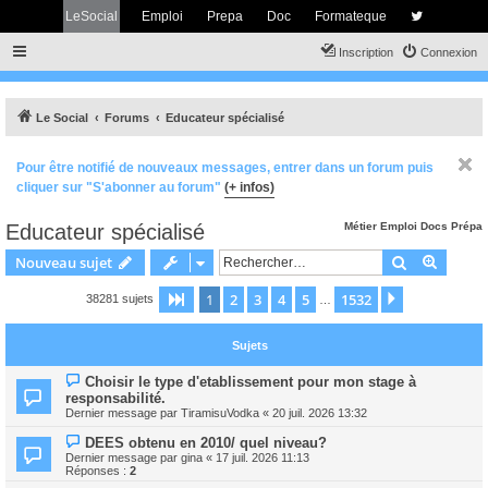
LeSocial
Emploi
Prepa
Doc
Formateque
Inscription
Connexion
Le Social
Forums
Educateur spécialisé
Pour être notifié de nouveaux messages, entrer dans un forum puis
cliquer sur "S'abonner au forum"
(+ infos)
Educateur spécialisé
Métier
Emploi
Docs
Prépa
Rechercher
Recher
Nouveau sujet
1
2
3
4
5
1532
Page
1
sur
1532
Suivant
38281 sujets
…
Sujets
Choisir le type d'etablissement pour mon stage à
responsabilité.
Dernier message par
TiramisuVodka
«
20 juil. 2026 13:32
DEES obtenu en 2010/ quel niveau?
Dernier message par
gina
«
17 juil. 2026 11:13
Réponses :
2