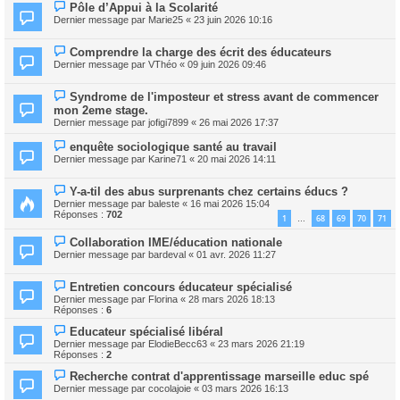
Pôle d’Appui à la Scolarité
Dernier message par
Marie25
«
23 juin 2026 10:16
Comprendre la charge des écrit des éducateurs
Dernier message par
VThéo
«
09 juin 2026 09:46
Syndrome de l'imposteur et stress avant de commencer
mon 2eme stage.
Dernier message par
jofigi7899
«
26 mai 2026 17:37
enquête sociologique santé au travail
Dernier message par
Karine71
«
20 mai 2026 14:11
Y-a-til des abus surprenants chez certains éducs ?
Dernier message par
baleste
«
16 mai 2026 15:04
Réponses :
702
1
68
69
70
71
…
Collaboration IME/éducation nationale
Dernier message par
bardeval
«
01 avr. 2026 11:27
Entretien concours éducateur spécialisé
Dernier message par
Florina
«
28 mars 2026 18:13
Réponses :
6
Educateur spécialisé libéral
Dernier message par
ElodieBecc63
«
23 mars 2026 21:19
Réponses :
2
Recherche contrat d'apprentissage marseille educ spé
Dernier message par
cocolajoie
«
03 mars 2026 16:13