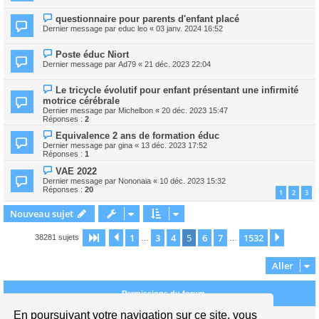
questionnaire pour parents d'enfant placé
Dernier message par
educ leo
«
03 janv. 2024 16:52
Poste éduc Niort
Dernier message par
Ad79
«
21 déc. 2023 22:04
Le tricycle évolutif pour enfant présentant une infirmité
motrice cérébrale
Dernier message par
Michelbon
«
20 déc. 2023 15:47
Réponses :
2
Equivalence 2 ans de formation éduc
Dernier message par
gina
«
13 déc. 2023 17:52
Réponses :
1
VAE 2022
Dernier message par
Nononaia
«
10 déc. 2023 15:32
Réponses :
20
1
2
3
Nouveau sujet
1
3
4
5
6
7
1532
Page
5
Précédent
sur
1532
Suivan
38281 sujets
…
…
Aller
Permissions du forum
En poursuivant votre navigation sur ce site, vous
Vous
ne pouvez pas
publier de nouveaux sujets dans ce forum