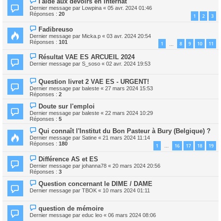
l'aide aux devoirs en internat
Dernier message par
Lowpina
«
05 avr. 2024 01:46
Réponses :
20
1
2
3
Fadibreuso
Dernier message par
Micka.p
«
03 avr. 2024 20:54
Réponses :
101
1
8
9
10
11
…
Résultat VAE ES ARCUEIL 2024
Dernier message par
S_soso
«
02 avr. 2024 19:53
Question livret 2 VAE ES - URGENT!
Dernier message par
baleste
«
27 mars 2024 15:53
Réponses :
2
Doute sur l'emploi
Dernier message par
baleste
«
22 mars 2024 10:29
Réponses :
5
Qui connaît l'Institut du Bon Pasteur à Bury (Belgique) ?
Dernier message par
Satine
«
21 mars 2024 11:14
Réponses :
180
1
16
17
18
19
…
Différence AS et ES
Dernier message par
johanna78
«
20 mars 2024 20:56
Réponses :
3
Question concernant le DIME / DAME
Dernier message par
TBOK
«
10 mars 2024 01:11
question de mémoire
Dernier message par
educ leo
«
06 mars 2024 08:06