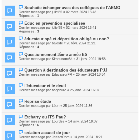
Souhaite échanger avec des collègues de l'AEMO
Dernier message par
julief85
«
02 mars 2024 13:48
Réponses :
1
Educ en prevention specialisee
Dernier message par
julief85
«
02 mars 2024 13:41
Réponses :
3
éducateur spé et déposition obligé ou non?
Dernier message par
baleste
«
28 févr. 2024 21:21
Réponses :
4
Questionnement 3ème année ES
Dernier message par
Kimounette84
«
31 janv. 2024 19:58
Question à destination des éducateurs PJJ
Dernier message par
EducateurFR
«
25 janv. 2024 18:54
l'éducateur et le deuil
Dernier message par
barjabulle
«
25 janv. 2024 16:07
Reprise étude
Dernier message par
Léon
«
25 janv. 2024 11:36
Etcharry ou ITS Pau?
Dernier message par
Lourdès
«
14 janv. 2024 19:37
Réponses :
6
création accueil de jour
Dernier message par
JessetDom
«
14 janv. 2024 18:21