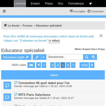
LeSocial
Emploi
Prepa
Doc
Formateque
Inscription
Connexion
Le Social
Forums
Educateur spécialisé
Pour être notifié de nouveaux messages, entrer dans un forum puis
cliquer sur "S'abonner au forum"
(+ infos)
Educateur spécialisé
Métier
Emploi
Docs
Prépa
Rechercher
Recher
Nouveau sujet
1
3
4
5
6
7
1532
Page
5
Précédent
sur
1532
Suivan
38281 sujets
…
…
Sujets
Convention 66 quel statut pour l'es
Dernier message par
Uderzo
«
20 avr. 2024 10:05
IRTS Paris Selections
Dernier message par
Sophie.R
«
19 avr. 2024 15:27