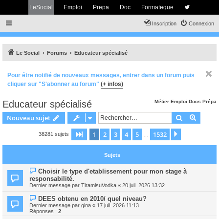
LeSocial
Emploi
Prepa
Doc
Formateque
Inscription
Connexion
Le Social
Forums
Educateur spécialisé
Pour être notifié de nouveaux messages, entrer dans un forum puis
cliquer sur "S'abonner au forum"
(+ infos)
Educateur spécialisé
Métier
Emploi
Docs
Prépa
Rechercher
Recher
Nouveau sujet
1
2
3
4
5
1532
Page
1
sur
1532
Suivant
38281 sujets
…
Sujets
Choisir le type d'etablissement pour mon stage à
responsabilité.
Dernier message par
TiramisuVodka
«
20 juil. 2026 13:32
DEES obtenu en 2010/ quel niveau?
Dernier message par
gina
«
17 juil. 2026 11:13
Réponses :
2