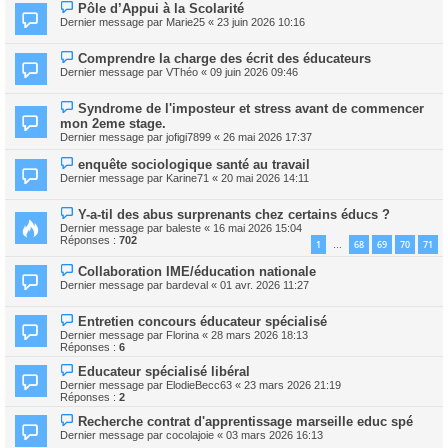
Pôle d’Appui à la Scolarité
Dernier message par
Marie25
«
23 juin 2026 10:16
Comprendre la charge des écrit des éducateurs
Dernier message par
VThéo
«
09 juin 2026 09:46
Syndrome de l'imposteur et stress avant de commencer
mon 2eme stage.
Dernier message par
jofigi7899
«
26 mai 2026 17:37
enquête sociologique santé au travail
Dernier message par
Karine71
«
20 mai 2026 14:11
Y-a-til des abus surprenants chez certains éducs ?
Dernier message par
baleste
«
16 mai 2026 15:04
Réponses :
702
1
68
69
70
71
…
Collaboration IME/éducation nationale
Dernier message par
bardeval
«
01 avr. 2026 11:27
Entretien concours éducateur spécialisé
Dernier message par
Florina
«
28 mars 2026 18:13
Réponses :
6
Educateur spécialisé libéral
Dernier message par
ElodieBecc63
«
23 mars 2026 21:19
Réponses :
2
Recherche contrat d'apprentissage marseille educ spé
Dernier message par
cocolajoie
«
03 mars 2026 16:13