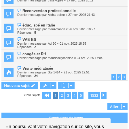
Dernier message par
cass-iopee
«
27 déc. 2025 16:11
Reconversion professionnelle
Dernier message par
Aicha-celine
«
27 nov. 2025 21:43
éduc. spé en Italie
Dernier message par
man4manon
«
26 nov. 2025 18:27
Réponses :
5
VAE ES
Dernier message par
Adr30
«
01 nov. 2025 18:35
Réponses :
2
congés et RH
Dernier message par
mauriceetjeannine
«
24 oct. 2025 17:04
Visite médiatisée
Dernier message par
Stef1414
«
21 oct. 2025 12:51
Réponses :
24
1
2
3
Nouveau sujet
1
2
3
4
5
1532
Page
1
sur
1532
Suivant
38281 sujets
…
Aller
Permissions du forum
En poursuivant votre navigation sur ce site, vous
Vous
ne pouvez pas
publier de nouveaux sujets dans ce forum