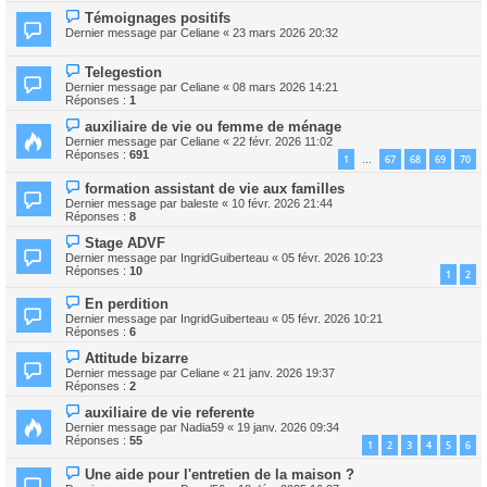
Témoignages positifs
Dernier message par
Celiane
«
23 mars 2026 20:32
Telegestion
Dernier message par
Celiane
«
08 mars 2026 14:21
Réponses :
1
auxiliaire de vie ou femme de ménage
Dernier message par
Celiane
«
22 févr. 2026 11:02
Réponses :
691
1
67
68
69
70
…
formation assistant de vie aux familles
Dernier message par
baleste
«
10 févr. 2026 21:44
Réponses :
8
Stage ADVF
Dernier message par
IngridGuiberteau
«
05 févr. 2026 10:23
Réponses :
10
1
2
En perdition
Dernier message par
IngridGuiberteau
«
05 févr. 2026 10:21
Réponses :
6
Attitude bizarre
Dernier message par
Celiane
«
21 janv. 2026 19:37
Réponses :
2
auxiliaire de vie referente
Dernier message par
Nadia59
«
19 janv. 2026 09:34
Réponses :
55
1
2
3
4
5
6
Une aide pour l'entretien de la maison ?