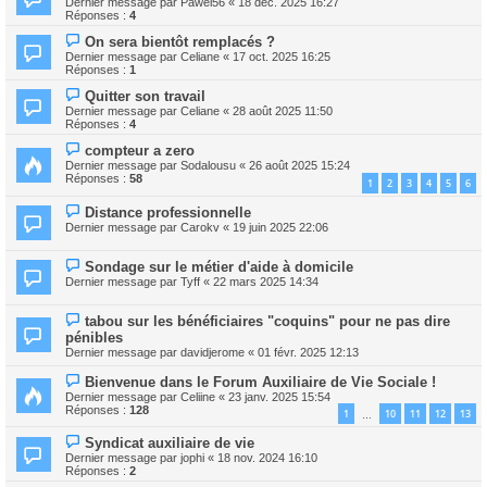
Dernier message par
Pawel56
«
18 déc. 2025 16:27
Réponses :
4
On sera bientôt remplacés ?
Dernier message par
Celiane
«
17 oct. 2025 16:25
Réponses :
1
Quitter son travail
Dernier message par
Celiane
«
28 août 2025 11:50
Réponses :
4
compteur a zero
Dernier message par
Sodalousu
«
26 août 2025 15:24
Réponses :
58
1
2
3
4
5
6
Distance professionnelle
Dernier message par
Carokv
«
19 juin 2025 22:06
Sondage sur le métier d'aide à domicile
Dernier message par
Tyff
«
22 mars 2025 14:34
tabou sur les bénéficiaires "coquins" pour ne pas dire
pénibles
Dernier message par
davidjerome
«
01 févr. 2025 12:13
Bienvenue dans le Forum Auxiliaire de Vie Sociale !
Dernier message par
Celiine
«
23 janv. 2025 15:54
Réponses :
128
1
10
11
12
13
…
Syndicat auxiliaire de vie
Dernier message par
jophi
«
18 nov. 2024 16:10
Réponses :
2