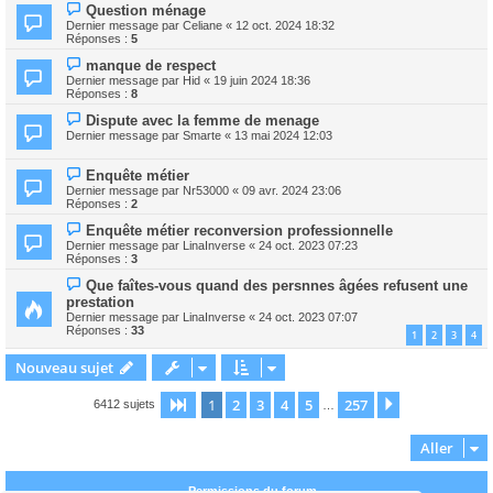
Question ménage
Dernier message par
Celiane
«
12 oct. 2024 18:32
Réponses :
5
manque de respect
Dernier message par
Hid
«
19 juin 2024 18:36
Réponses :
8
Dispute avec la femme de menage
Dernier message par
Smarte
«
13 mai 2024 12:03
Enquête métier
Dernier message par
Nr53000
«
09 avr. 2024 23:06
Réponses :
2
Enquête métier reconversion professionnelle
Dernier message par
LinaInverse
«
24 oct. 2023 07:23
Réponses :
3
Que faîtes-vous quand des persnnes âgées refusent une
prestation
Dernier message par
LinaInverse
«
24 oct. 2023 07:07
Réponses :
33
1
2
3
4
Nouveau sujet
1
2
3
4
5
257
Page
1
sur
257
Suivant
6412 sujets
…
Aller
Permissions du forum