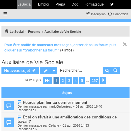
LeSocial
Emploi
Prepa
Doc
Formateque
Inscription
Connexion
Le Social
Forums
Auxiliaire de Vie Sociale
Pour être notifié de nouveaux messages, entrer dans un forum puis
cliquer sur "S'abonner au forum"
(+ infos)
Auxiliaire de Vie Sociale
Rechercher
Recher
Nouveau sujet
1
2
3
4
5
257
Page
1
sur
257
Suivant
6412 sujets
…
Sujets
Heures planifier au dernier moment
Dernier message par
IngridGuiberteau
«
01 avr. 2026 18:40
Réponses :
1
Et si on rêvait à une amélioration des conditions de
travail?
Dernier message par
Celiane
«
01 avr. 2026 14:33
Réponses :
5