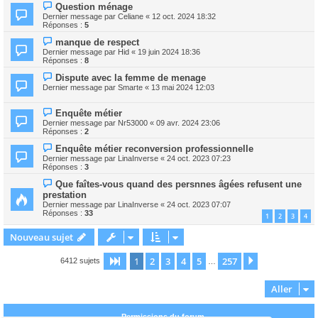
Question ménage
Dernier message par
Celiane
«
12 oct. 2024 18:32
Réponses :
5
manque de respect
Dernier message par
Hid
«
19 juin 2024 18:36
Réponses :
8
Dispute avec la femme de menage
Dernier message par
Smarte
«
13 mai 2024 12:03
Enquête métier
Dernier message par
Nr53000
«
09 avr. 2024 23:06
Réponses :
2
Enquête métier reconversion professionnelle
Dernier message par
LinaInverse
«
24 oct. 2023 07:23
Réponses :
3
Que faîtes-vous quand des persnnes âgées refusent une
prestation
Dernier message par
LinaInverse
«
24 oct. 2023 07:07
Réponses :
33
1
2
3
4
Nouveau sujet
1
2
3
4
5
257
Page
1
sur
257
Suivant
6412 sujets
…
Aller
Permissions du forum