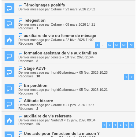
Témoignages positifs
Dernier message par
Celiane
«
23 mars 2026 20:32
Telegestion
Dernier message par
Celiane
«
08 mars 2026 14:21
Réponses :
1
auxiliaire de vie ou femme de ménage
Dernier message par
Celiane
«
22 févr. 2026 11:02
Réponses :
691
1
67
68
69
70
…
formation assistant de vie aux familles
Dernier message par
baleste
«
10 févr. 2026 21:44
Réponses :
8
Stage ADVF
Dernier message par
IngridGuiberteau
«
05 févr. 2026 10:23
Réponses :
10
1
2
En perdition
Dernier message par
IngridGuiberteau
«
05 févr. 2026 10:21
Réponses :
6
Attitude bizarre
Dernier message par
Celiane
«
21 janv. 2026 19:37
Réponses :
2
auxiliaire de vie referente
Dernier message par
Nadia59
«
19 janv. 2026 09:34
Réponses :
55
1
2
3
4
5
6
Une aide pour l'entretien de la maison ?