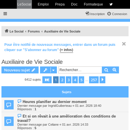
LeSocial
Emploi
Prepa
Doc
Formateque
Inscription
Connexion
Le Social
Forums
Auxiliaire de Vie Sociale
Pour être notifié de nouveaux messages, entrer dans un forum puis
cliquer sur "S'abonner au forum"
(+ infos)
Auxiliaire de Vie Sociale
Rechercher
Recher
Nouveau sujet
1
2
3
4
5
257
Page
1
sur
257
Suivant
6412 sujets
…
Sujets
Heures planifier au dernier moment
Dernier message par
IngridGuiberteau
«
01 avr. 2026 18:40
Réponses :
1
Et si on rêvait à une amélioration des conditions de
travail?
Dernier message par
Celiane
«
01 avr. 2026 14:33
Réponses :
5