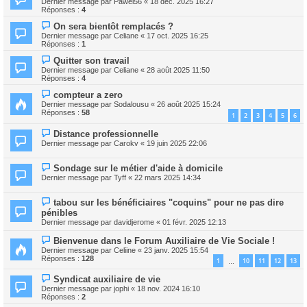
Dernier message par
Pawel56
«
18 déc. 2025 16:27
Réponses :
4
On sera bientôt remplacés ?
Dernier message par
Celiane
«
17 oct. 2025 16:25
Réponses :
1
Quitter son travail
Dernier message par
Celiane
«
28 août 2025 11:50
Réponses :
4
compteur a zero
Dernier message par
Sodalousu
«
26 août 2025 15:24
Réponses :
58
1
2
3
4
5
6
Distance professionnelle
Dernier message par
Carokv
«
19 juin 2025 22:06
Sondage sur le métier d'aide à domicile
Dernier message par
Tyff
«
22 mars 2025 14:34
tabou sur les bénéficiaires "coquins" pour ne pas dire
pénibles
Dernier message par
davidjerome
«
01 févr. 2025 12:13
Bienvenue dans le Forum Auxiliaire de Vie Sociale !
Dernier message par
Celiine
«
23 janv. 2025 15:54
Réponses :
128
1
10
11
12
13
…
Syndicat auxiliaire de vie
Dernier message par
jophi
«
18 nov. 2024 16:10
Réponses :
2