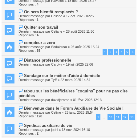
Dernier message par
Pawel56
«
18 déc. 2025 16:27
Réponses :
4
On sera bientôt remplacés ?
Dernier message par
Celiane
«
17 oct. 2025 16:25
Réponses :
1
Quitter son travail
Dernier message par
Celiane
«
28 août 2025 11:50
Réponses :
4
compteur a zero
Dernier message par
Sodalousu
«
26 août 2025 15:24
Réponses :
58
1
2
3
4
5
6
Distance professionnelle
Dernier message par
Carokv
«
19 juin 2025 22:06
Sondage sur le métier d'aide à domicile
Dernier message par
Tyff
«
22 mars 2025 14:34
tabou sur les bénéficiaires "coquins" pour ne pas dire
pénibles
Dernier message par
davidjerome
«
01 févr. 2025 12:13
Bienvenue dans le Forum Auxiliaire de Vie Sociale !
Dernier message par
Celiine
«
23 janv. 2025 15:54
Réponses :
128
1
10
11
12
13
…
Syndicat auxiliaire de vie
Dernier message par
jophi
«
18 nov. 2024 16:10
Réponses :
2