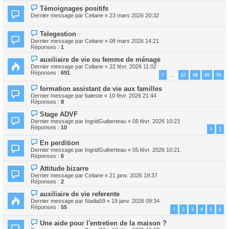
Témoignages positifs
Dernier message par
Celiane
«
23 mars 2026 20:32
Telegestion
Dernier message par
Celiane
«
08 mars 2026 14:21
Réponses :
1
auxiliaire de vie ou femme de ménage
Dernier message par
Celiane
«
22 févr. 2026 11:02
Réponses :
691
1
67
68
69
70
…
formation assistant de vie aux familles
Dernier message par
baleste
«
10 févr. 2026 21:44
Réponses :
8
Stage ADVF
Dernier message par
IngridGuiberteau
«
05 févr. 2026 10:23
Réponses :
10
1
2
En perdition
Dernier message par
IngridGuiberteau
«
05 févr. 2026 10:21
Réponses :
6
Attitude bizarre
Dernier message par
Celiane
«
21 janv. 2026 19:37
Réponses :
2
auxiliaire de vie referente
Dernier message par
Nadia59
«
19 janv. 2026 09:34
Réponses :
55
1
2
3
4
5
6
Une aide pour l'entretien de la maison ?