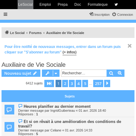
LeSocial
Emploi
Prepa
Doc
Formateque
Inscription
Connexion
Le Social
Forums
Auxiliaire de Vie Sociale
Pour être notifié de nouveaux messages, entrer dans un forum puis
cliquer sur "S'abonner au forum"
(+ infos)
Auxiliaire de Vie Sociale
Rechercher
Recher
Nouveau sujet
1
2
3
4
5
257
Page
1
sur
257
Suivant
6412 sujets
…
Sujets
Heures planifier au dernier moment
Dernier message par
IngridGuiberteau
«
01 avr. 2026 18:40
Réponses :
1
Et si on rêvait à une amélioration des conditions de
travail?
Dernier message par
Celiane
«
01 avr. 2026 14:33
Réponses :
5