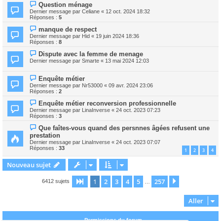
Question ménage
Dernier message par
Celiane
«
12 oct. 2024 18:32
Réponses :
5
manque de respect
Dernier message par
Hid
«
19 juin 2024 18:36
Réponses :
8
Dispute avec la femme de menage
Dernier message par
Smarte
«
13 mai 2024 12:03
Enquête métier
Dernier message par
Nr53000
«
09 avr. 2024 23:06
Réponses :
2
Enquête métier reconversion professionnelle
Dernier message par
LinaInverse
«
24 oct. 2023 07:23
Réponses :
3
Que faîtes-vous quand des persnnes âgées refusent une
prestation
Dernier message par
LinaInverse
«
24 oct. 2023 07:07
Réponses :
33
1
2
3
4
Nouveau sujet
1
2
3
4
5
257
Page
1
sur
257
Suivant
6412 sujets
…
Aller
Permissions du forum