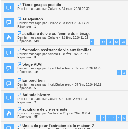
Témoignages positifs
Dernier message par
Celiane
«
23 mars 2026 20:32
Telegestion
Dernier message par
Celiane
«
08 mars 2026 14:21
Réponses :
1
auxiliaire de vie ou femme de ménage
Dernier message par
Celiane
«
22 févr. 2026 11:02
Réponses :
691
1
67
68
69
70
…
formation assistant de vie aux familles
Dernier message par
baleste
«
10 févr. 2026 21:44
Réponses :
8
Stage ADVF
Dernier message par
IngridGuiberteau
«
05 févr. 2026 10:23
Réponses :
10
1
2
En perdition
Dernier message par
IngridGuiberteau
«
05 févr. 2026 10:21
Réponses :
6
Attitude bizarre
Dernier message par
Celiane
«
21 janv. 2026 19:37
Réponses :
2
auxiliaire de vie referente
Dernier message par
Nadia59
«
19 janv. 2026 09:34
Réponses :
55
1
2
3
4
5
6
Une aide pour l'entretien de la maison ?