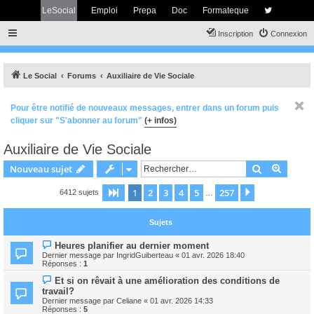
LeSocial
Emploi
Prepa
Doc
Formateque
Inscription
Connexion
Le Social
Forums
Auxiliaire de Vie Sociale
Pour être notifié de nouveaux messages, entrer dans un forum puis
cliquer sur "S'abonner au forum"
(+ infos)
Auxiliaire de Vie Sociale
Rechercher
Recher
Nouveau sujet
1
2
3
4
5
257
Page
1
sur
257
Suivant
6412 sujets
…
Sujets
Heures planifier au dernier moment
Dernier message par
IngridGuiberteau
«
01 avr. 2026 18:40
Réponses :
1
Et si on rêvait à une amélioration des conditions de
travail?
Dernier message par
Celiane
«
01 avr. 2026 14:33
Réponses :
5