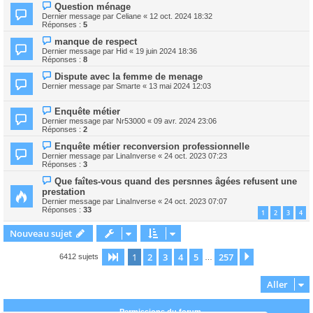
Question ménage
Dernier message par
Celiane
«
12 oct. 2024 18:32
Réponses :
5
manque de respect
Dernier message par
Hid
«
19 juin 2024 18:36
Réponses :
8
Dispute avec la femme de menage
Dernier message par
Smarte
«
13 mai 2024 12:03
Enquête métier
Dernier message par
Nr53000
«
09 avr. 2024 23:06
Réponses :
2
Enquête métier reconversion professionnelle
Dernier message par
LinaInverse
«
24 oct. 2023 07:23
Réponses :
3
Que faîtes-vous quand des persnnes âgées refusent une
prestation
Dernier message par
LinaInverse
«
24 oct. 2023 07:07
Réponses :
33
1
2
3
4
Nouveau sujet
1
2
3
4
5
257
Page
1
sur
257
Suivant
6412 sujets
…
Aller
Permissions du forum