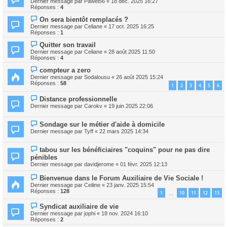
Dernier message par
Pawel56
«
18 déc. 2025 16:27
Réponses :
4
On sera bientôt remplacés ?
Dernier message par
Celiane
«
17 oct. 2025 16:25
Réponses :
1
Quitter son travail
Dernier message par
Celiane
«
28 août 2025 11:50
Réponses :
4
compteur a zero
Dernier message par
Sodalousu
«
26 août 2025 15:24
Réponses :
58
1
2
3
4
5
6
Distance professionnelle
Dernier message par
Carokv
«
19 juin 2025 22:06
Sondage sur le métier d'aide à domicile
Dernier message par
Tyff
«
22 mars 2025 14:34
tabou sur les bénéficiaires "coquins" pour ne pas dire
pénibles
Dernier message par
davidjerome
«
01 févr. 2025 12:13
Bienvenue dans le Forum Auxiliaire de Vie Sociale !
Dernier message par
Celiine
«
23 janv. 2025 15:54
Réponses :
128
1
10
11
12
13
…
Syndicat auxiliaire de vie
Dernier message par
jophi
«
18 nov. 2024 16:10
Réponses :
2