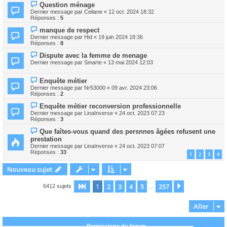
Question ménage
Dernier message par
Celiane
«
12 oct. 2024 18:32
Réponses :
5
manque de respect
Dernier message par
Hid
«
19 juin 2024 18:36
Réponses :
8
Dispute avec la femme de menage
Dernier message par
Smarte
«
13 mai 2024 12:03
Enquête métier
Dernier message par
Nr53000
«
09 avr. 2024 23:06
Réponses :
2
Enquête métier reconversion professionnelle
Dernier message par
LinaInverse
«
24 oct. 2023 07:23
Réponses :
3
Que faîtes-vous quand des persnnes âgées refusent une
prestation
Dernier message par
LinaInverse
«
24 oct. 2023 07:07
Réponses :
33
1
2
3
4
Nouveau sujet
1
2
3
4
5
257
Page
1
sur
257
Suivant
6412 sujets
…
Aller
Permissions du forum