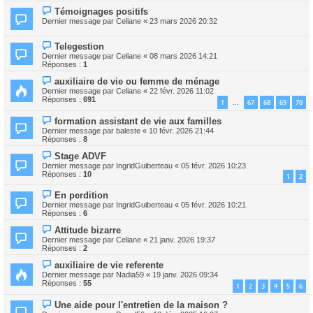
Témoignages positifs
Dernier message par
Celiane
«
23 mars 2026 20:32
Telegestion
Dernier message par
Celiane
«
08 mars 2026 14:21
Réponses :
1
auxiliaire de vie ou femme de ménage
Dernier message par
Celiane
«
22 févr. 2026 11:02
Réponses :
691
1
67
68
69
70
…
formation assistant de vie aux familles
Dernier message par
baleste
«
10 févr. 2026 21:44
Réponses :
8
Stage ADVF
Dernier message par
IngridGuiberteau
«
05 févr. 2026 10:23
Réponses :
10
1
2
En perdition
Dernier message par
IngridGuiberteau
«
05 févr. 2026 10:21
Réponses :
6
Attitude bizarre
Dernier message par
Celiane
«
21 janv. 2026 19:37
Réponses :
2
auxiliaire de vie referente
Dernier message par
Nadia59
«
19 janv. 2026 09:34
Réponses :
55
1
2
3
4
5
6
Une aide pour l'entretien de la maison ?