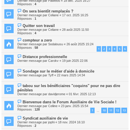
Dernier message par
Pawel56
«
18 déc. 2025 16:27
Réponses :
4
On sera bientôt remplacés ?
Dernier message par
Celiane
«
17 oct. 2025 16:25
Réponses :
1
Quitter son travail
Dernier message par
Celiane
«
28 août 2025 11:50
Réponses :
4
compteur a zero
Dernier message par
Sodalousu
«
26 août 2025 15:24
Réponses :
58
1
2
3
4
5
6
Distance professionnelle
Dernier message par
Carokv
«
19 juin 2025 22:06
Sondage sur le métier d'aide à domicile
Dernier message par
Tyff
«
22 mars 2025 14:34
tabou sur les bénéficiaires "coquins" pour ne pas dire
pénibles
Dernier message par
davidjerome
«
01 févr. 2025 12:13
Bienvenue dans le Forum Auxiliaire de Vie Sociale !
Dernier message par
Celiine
«
23 janv. 2025 15:54
Réponses :
128
1
10
11
12
13
…
Syndicat auxiliaire de vie
Dernier message par
jophi
«
18 nov. 2024 16:10
Réponses :
2