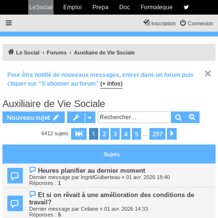
LeSocial
Emploi
Prepa
Doc
Formateque
Inscription
Connexion
Le Social
Forums
Auxiliaire de Vie Sociale
Pour être notifié de nouveaux messages, entrer dans un forum puis
cliquer sur "S'abonner au forum"
(+ infos)
Auxiliaire de Vie Sociale
Rechercher
Recher
Nouveau sujet
1
2
3
4
5
257
Page
1
sur
257
Suivant
6412 sujets
…
Sujets
Heures planifier au dernier moment
Dernier message par
IngridGuiberteau
«
01 avr. 2026 18:40
Réponses :
1
Et si on rêvait à une amélioration des conditions de
travail?
Dernier message par
Celiane
«
01 avr. 2026 14:33
Réponses :
5