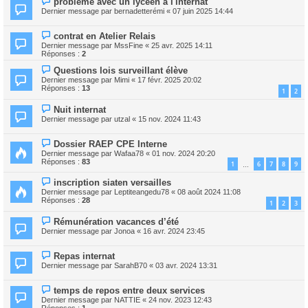
problème avec un lycéen à l'internat
Dernier message par
bernadetterémi
«
07 juin 2025 14:44
contrat en Atelier Relais
Dernier message par
MssFine
«
25 avr. 2025 14:11
Réponses :
2
Questions lois surveillant élève
Dernier message par
Mimi
«
17 févr. 2025 20:02
Réponses :
13
1
2
Nuit internat
Dernier message par
utzal
«
15 nov. 2024 11:43
Dossier RAEP CPE Interne
Dernier message par
Wafaa78
«
01 nov. 2024 20:20
Réponses :
83
1
6
7
8
9
…
inscription siaten versailles
Dernier message par
Leptiteangedu78
«
08 août 2024 11:08
Réponses :
28
1
2
3
Rémunération vacances d’été
Dernier message par
Jonoa
«
16 avr. 2024 23:45
Repas internat
Dernier message par
SarahB70
«
03 avr. 2024 13:31
temps de repos entre deux services
Dernier message par
NATTIE
«
24 nov. 2023 12:43
Réponses :
1