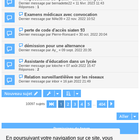
Dernier message par
bernadette22
«
11 févr. 2023 11:43
Réponses :
1
Examens médicaux avec convocation
Dernier message par
MAe39
«
22 nov. 2022 10:52
perte de code d'accès siaten 93
Dernier message par
Pierre-Ronsard
«
30 oct. 2022 20:04
démission pour une alternance
Dernier message par
Ay_
«
09 sept. 2022 20:35
Assistante d'éducation dans un lycée
Dernier message par
loloche
«
07 août 2022 15:47
Réponses :
2
Relation surveillant/élève sur les réseaux
Dernier message par
inbor
«
16 juin 2022 21:49
Nouveau sujet
1
2
3
4
5
404
Page
1
sur
404
Suivant
10097 sujets
…
Aller
Permissions du forum
En poursuivant votre navigation sur ce site, vous
Vous
ne pouvez pas
publier de nouveaux sujets dans ce forum