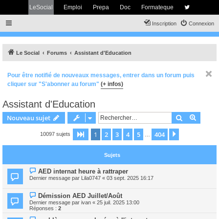
LeSocial
Emploi
Prepa
Doc
Formateque
Inscription
Connexion
Le Social
Forums
Assistant d'Education
Pour être notifié de nouveaux messages, entrer dans un forum puis
cliquer sur "S'abonner au forum"
(+ infos)
Assistant d'Education
Rechercher
Recher
Nouveau sujet
1
2
3
4
5
404
Page
1
sur
404
Suivant
10097 sujets
…
Sujets
AED internat heure à rattraper
Dernier message par
Lila0747
«
03 sept. 2025 16:17
Démission AED Juillet/Août
Dernier message par
ivan
«
25 juil. 2025 13:00
Réponses :
2