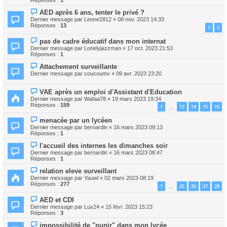
AED après 6 ans, tenter le privé ?
Dernier message par
Leone2812
«
08 nov. 2023 14:33
Réponses :
13
1
2
pas de cadre éducatif dans mon internat
Dernier message par
Lonelyjazzman
«
17 oct. 2023 21:53
Réponses :
1
Attachement surveillante
Dernier message par
coucoumv
«
09 avr. 2023 23:20
VAE après un emploi d'Assistant d'Education
Dernier message par
Wafaa78
«
19 mars 2023 19:34
Réponses :
159
1
13
14
15
16
…
menacée par un lycéen
Dernier message par
bernardin
«
16 mars 2023 09:13
Réponses :
1
l'accueil des internes les dimanches soir
Dernier message par
bernardin
«
16 mars 2023 08:47
Réponses :
1
relation eleve surveillant
Dernier message par
Yauwl
«
02 mars 2023 08:19
Réponses :
277
1
25
26
27
28
…
AED et CDI
Dernier message par
Lux24
«
15 févr. 2023 15:23
Réponses :
3
impossibilité de "punir" dans mon lycée