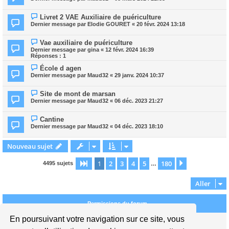
Livret 2 VAE Auxiliaire de puériculture
Dernier message par
Elodie GOURET
«
20 févr. 2024 13:18
Vae auxiliaire de puériculture
Dernier message par
gina
«
12 févr. 2024 16:39
Réponses :
1
École d agen
Dernier message par
Maud32
«
29 janv. 2024 10:37
Site de mont de marsan
Dernier message par
Maud32
«
06 déc. 2023 21:27
Cantine
Dernier message par
Maud32
«
04 déc. 2023 18:10
Nouveau sujet
1
2
3
4
5
180
Page
1
sur
180
Suivant
4495 sujets
…
Aller
Permissions du forum
En poursuivant votre navigation sur ce site, vous
Vous
ne pouvez pas
publier de nouveaux sujets dans ce forum
Vous
ne pouvez pas
répondre aux sujets dans ce forum