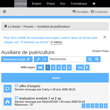
LeSocial
Emploi
Prepa
Doc
Formateque
Inscription
Connexion
Le Social
Forums
Auxiliaire de puériculture
Pour être notifié de nouveaux messages, entrer dans un forum puis
cliquer sur "S'abonner au forum"
(+ infos)
Auxiliaire de puériculture
Emploi
Prépa
Rechercher
Recher
Nouveau sujet
1
2
3
4
5
180
Page
1
sur
180
Suivant
4495 sujets
…
Sujets
offre d'emploi
Dernier message par
Cathy
«
20 juin 2026 19:21
évaluation module 1 et 2 ap
Dernier message par
Didine97230
«
02 mars 2026 01:02
Réponses :
57
1
2
3
4
5
6