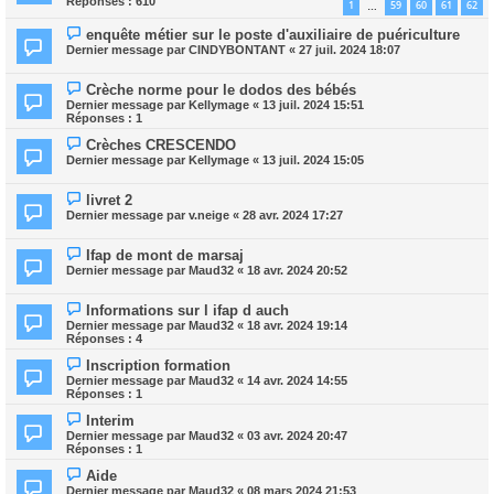
Réponses :
610
1
59
60
61
62
…
enquête métier sur le poste d'auxiliaire de puériculture
Dernier message par
CINDYBONTANT
«
27 juil. 2024 18:07
Crèche norme pour le dodos des bébés
Dernier message par
Kellymage
«
13 juil. 2024 15:51
Réponses :
1
Crèches CRESCENDO
Dernier message par
Kellymage
«
13 juil. 2024 15:05
livret 2
Dernier message par
v.neige
«
28 avr. 2024 17:27
Ifap de mont de marsaj
Dernier message par
Maud32
«
18 avr. 2024 20:52
Informations sur l ifap d auch
Dernier message par
Maud32
«
18 avr. 2024 19:14
Réponses :
4
Inscription formation
Dernier message par
Maud32
«
14 avr. 2024 14:55
Réponses :
1
Interim
Dernier message par
Maud32
«
03 avr. 2024 20:47
Réponses :
1
Aide
Dernier message par
Maud32
«
08 mars 2024 21:53