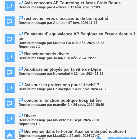
Avis concours AP Tourcoing et Arras Croix Rouge
Dernier message par
Axelleee
«
12 févr. 2026 17:03
recherche livres d'occasions de bon qualité
Dernier message par
Acuitis
«
07 févr. 2026 11:17
En attente d' equivalence AP Belgique en France depuis 1
an
Dernier message par
Melissa Go
«
06 déc. 2025 08:33
Réponses :
1
Renseignements divers
Dernier message par
Jo344
«
28 déc. 2024 19:27
Auxiliaire employée par la ville de Dijon
Dernier message par
Nonocricri
«
21 nov. 2024 21:32
Avis sur les protections pour lit bébé ?
Dernier message par
Corinelgrd83
«
21 nov. 2024 14:56
concours fonction publique hospitalière
Dernier message par
manelle42
«
24 sept. 2024 19:46
Divers
Dernier message par
Maud32
«
12 sept. 2024 22:10
Réponses :
1
Bienvenue dans le Forum Auxiliaire de puériculture !
Dernier message par
Maud32
«
24 août 2024 17:47