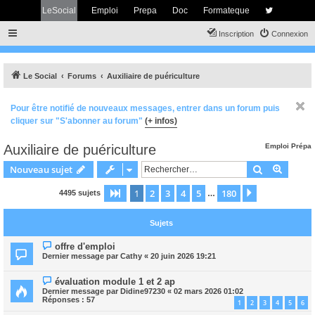
LeSocial
Emploi
Prepa
Doc
Formateque
Inscription
Connexion
Le Social
Forums
Auxiliaire de puériculture
Pour être notifié de nouveaux messages, entrer dans un forum puis
cliquer sur "S'abonner au forum"
(+ infos)
Auxiliaire de puériculture
Emploi
Prépa
Rechercher
Recher
Nouveau sujet
1
2
3
4
5
180
Page
1
sur
180
Suivant
4495 sujets
…
Sujets
offre d'emploi
Dernier message par
Cathy
«
20 juin 2026 19:21
évaluation module 1 et 2 ap
Dernier message par
Didine97230
«
02 mars 2026 01:02
Réponses :
57
1
2
3
4
5
6