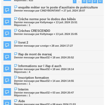
Réponses :
610
1
59
60
61
62
…
enquête métier sur le poste d'auxiliaire de puériculture
Dernier message par
CINDYBONTANT
«
27 juil. 2024 18:07
Crèche norme pour le dodos des bébés
Dernier message par
Kellymage
«
13 juil. 2024 15:51
Réponses :
1
Crèches CRESCENDO
Dernier message par
Kellymage
«
13 juil. 2024 15:05
livret 2
Dernier message par
v.neige
«
28 avr. 2024 17:27
Ifap de mont de marsaj
Dernier message par
Maud32
«
18 avr. 2024 20:52
Informations sur l ifap d auch
Dernier message par
Maud32
«
18 avr. 2024 19:14
Réponses :
4
Inscription formation
Dernier message par
Maud32
«
14 avr. 2024 14:55
Réponses :
1
Interim
Dernier message par
Maud32
«
03 avr. 2024 20:47
Réponses :
1
Aide
Dernier message par
Maud32
«
08 mars 2024 21:53