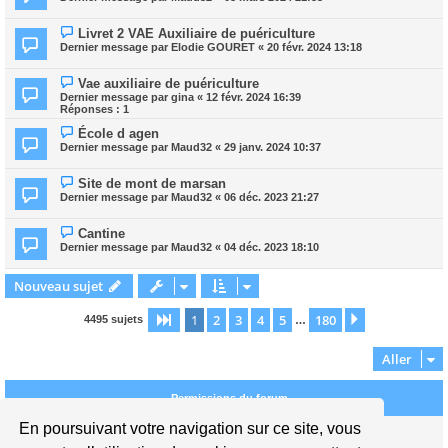
Livret 2 VAE Auxiliaire de puériculture
Dernier message par
Elodie GOURET
«
20 févr. 2024 13:18
Vae auxiliaire de puériculture
Dernier message par
gina
«
12 févr. 2024 16:39
Réponses :
1
École d agen
Dernier message par
Maud32
«
29 janv. 2024 10:37
Site de mont de marsan
Dernier message par
Maud32
«
06 déc. 2023 21:27
Cantine
Dernier message par
Maud32
«
04 déc. 2023 18:10
Nouveau sujet
1
2
3
4
5
180
Page
1
sur
180
Suivant
4495 sujets
…
Aller
Permissions du forum
En poursuivant votre navigation sur ce site, vous
Vous
ne pouvez pas
publier de nouveaux sujets dans ce forum
Vous
ne pouvez pas
répondre aux sujets dans ce forum