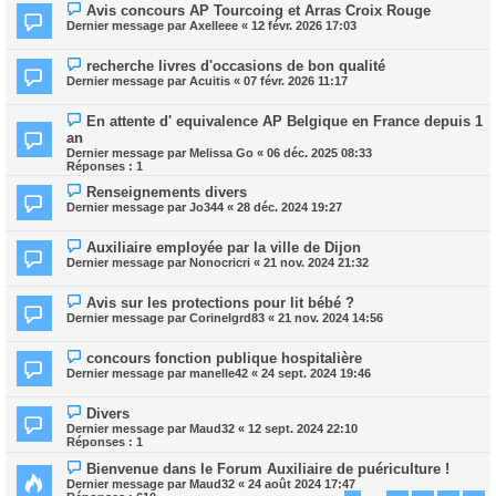
Avis concours AP Tourcoing et Arras Croix Rouge
Dernier message par
Axelleee
«
12 févr. 2026 17:03
recherche livres d'occasions de bon qualité
Dernier message par
Acuitis
«
07 févr. 2026 11:17
En attente d' equivalence AP Belgique en France depuis 1
an
Dernier message par
Melissa Go
«
06 déc. 2025 08:33
Réponses :
1
Renseignements divers
Dernier message par
Jo344
«
28 déc. 2024 19:27
Auxiliaire employée par la ville de Dijon
Dernier message par
Nonocricri
«
21 nov. 2024 21:32
Avis sur les protections pour lit bébé ?
Dernier message par
Corinelgrd83
«
21 nov. 2024 14:56
concours fonction publique hospitalière
Dernier message par
manelle42
«
24 sept. 2024 19:46
Divers
Dernier message par
Maud32
«
12 sept. 2024 22:10
Réponses :
1
Bienvenue dans le Forum Auxiliaire de puériculture !
Dernier message par
Maud32
«
24 août 2024 17:47