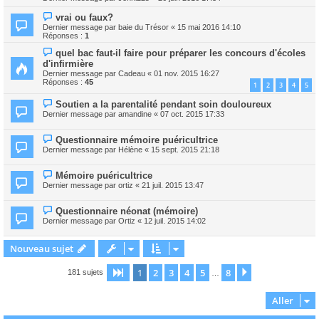
vrai ou faux?
Dernier message par
baie du Trésor
«
15 mai 2016 14:10
Réponses :
1
quel bac faut-il faire pour préparer les concours d'écoles
d'infirmière
Dernier message par
Cadeau
«
01 nov. 2015 16:27
Réponses :
45
1
2
3
4
5
Soutien a la parentalité pendant soin douloureux
Dernier message par
amandine
«
07 oct. 2015 17:33
Questionnaire mémoire puéricultrice
Dernier message par
Hélène
«
15 sept. 2015 21:18
Mémoire puéricultrice
Dernier message par
ortiz
«
21 juil. 2015 13:47
Questionnaire néonat (mémoire)
Dernier message par
Ortiz
«
12 juil. 2015 14:02
Nouveau sujet
1
2
3
4
5
8
Page
1
sur
8
Suivant
181 sujets
…
Aller