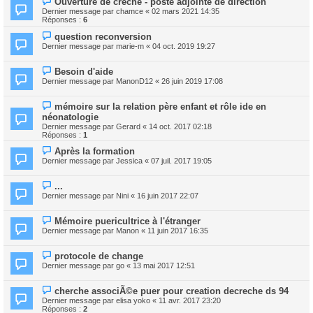
Ouverture de crèche - poste adjointe de direction
Dernier message par
chamce
«
02 mars 2021 14:35
Réponses :
6
question reconversion
Dernier message par
marie-m
«
04 oct. 2019 19:27
Besoin d'aide
Dernier message par
ManonD12
«
26 juin 2019 17:08
mémoire sur la relation père enfant et rôle ide en
néonatologie
Dernier message par
Gerard
«
14 oct. 2017 02:18
Réponses :
1
Après la formation
Dernier message par
Jessica
«
07 juil. 2017 19:05
...
Dernier message par
Nini
«
16 juin 2017 22:07
Mémoire puericultrice à l'étranger
Dernier message par
Manon
«
11 juin 2017 16:35
protocole de change
Dernier message par
go
«
13 mai 2017 12:51
cherche associÃ©e puer pour creation decreche ds 94
Dernier message par
elisa yoko
«
11 avr. 2017 23:20
Réponses :
2