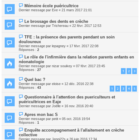
Mémoire école puéricultrice
Dernier message par
Eve
«
21 mars 2017 21:01
Le brossage des dents en crèche
Dernier message par
Trichereau
«
22 févr. 2017 12:53
TFE : la présence des parents pendant un soin
douloureux
Dernier message par
lepagney
«
17 févr. 2017 22:08
Réponses :
2
Le rôle de l'infirmière dans la relation parents enfants en
néonatologie
Dernier message par
nizar souikey
«
07 févr. 2017 23:45
Réponses :
27
1
2
3
Quel bac ?
Dernier message par
eloise
«
12 déc. 2016 22:38
Réponses :
43
1
2
3
4
5
Questionnaire à l'attention des puericulteurs et
puéricultrices en Eaje
Dernier message par
Joëlle
«
16 nov. 2016 20:40
Apres mon bac S
Dernier message par
petit
«
05 oct. 2016 19:54
Réponses :
1
Enquête accompagnement à l'allaitement en crèche
collective
Dernier message par
Jenni22s
«
26 juin 2016 17:34