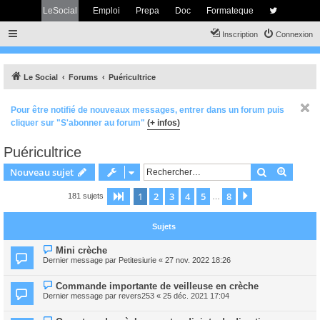
LeSocial
Emploi
Prepa
Doc
Formateque
Inscription
Connexion
Le Social
Forums
Puéricultrice
Pour être notifié de nouveaux messages, entrer dans un forum puis
cliquer sur "S'abonner au forum"
(+ infos)
Puéricultrice
Rechercher
Recher
Nouveau sujet
1
2
3
4
5
8
Page
1
sur
8
Suivant
181 sujets
…
Sujets
Mini crèche
Dernier message par
Petitesiurie
«
27 nov. 2022 18:26
Commande importante de veilleuse en crèche
Dernier message par
revers253
«
25 déc. 2021 17:04