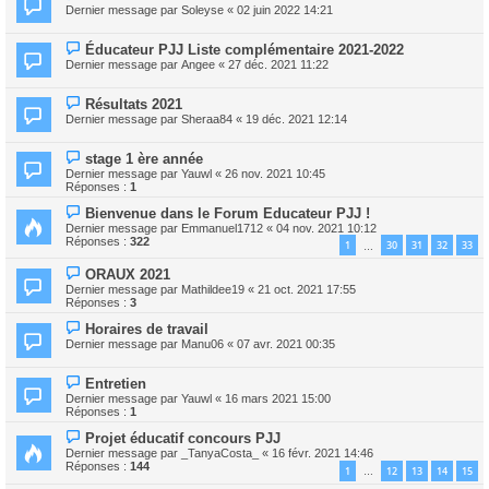
Dernier message par
Soleyse
«
02 juin 2022 14:21
Éducateur PJJ Liste complémentaire 2021-2022
Dernier message par
Angee
«
27 déc. 2021 11:22
Résultats 2021
Dernier message par
Sheraa84
«
19 déc. 2021 12:14
stage 1 ère année
Dernier message par
Yauwl
«
26 nov. 2021 10:45
Réponses :
1
Bienvenue dans le Forum Educateur PJJ !
Dernier message par
Emmanuel1712
«
04 nov. 2021 10:12
Réponses :
322
1
30
31
32
33
…
ORAUX 2021
Dernier message par
Mathildee19
«
21 oct. 2021 17:55
Réponses :
3
Horaires de travail
Dernier message par
Manu06
«
07 avr. 2021 00:35
Entretien
Dernier message par
Yauwl
«
16 mars 2021 15:00
Réponses :
1
Projet éducatif concours PJJ
Dernier message par
_TanyaCosta_
«
16 févr. 2021 14:46
Réponses :
144
1
12
13
14
15
…