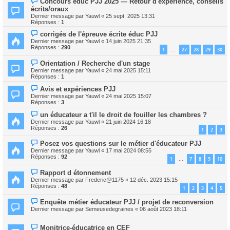
Concours éduc PJJ 2025 — Retour d'expérience, conseils
écrits/oraux
Dernier message par
Yauwl
«
25 sept. 2025 13:31
Réponses :
1
corrigés de l'épreuve écrite éduc PJJ
Dernier message par
Yauwl
«
14 juin 2025 21:35
Réponses :
290
1
27
28
29
30
…
Orientation / Recherche d'un stage
Dernier message par
Yauwl
«
24 mai 2025 15:11
Réponses :
1
Avis et expériences PJJ
Dernier message par
Yauwl
«
24 mai 2025 15:07
Réponses :
3
un éducateur a t'il le droit de fouiller les chambres ?
Dernier message par
Yauwl
«
21 juin 2024 16:18
Réponses :
26
1
2
3
Posez vos questions sur le métier d'éducateur PJJ
Dernier message par
Yauwl
«
17 mai 2024 08:55
Réponses :
92
1
7
8
9
10
…
Rapport d étonnement
Dernier message par
Frederic@1175
«
12 déc. 2023 15:15
Réponses :
48
1
2
3
4
5
Enquête métier éducateur PJJ / projet de reconversion
Dernier message par
Semeusedegraines
«
06 août 2023 18:11
Monitrice-éducatrice en CEF