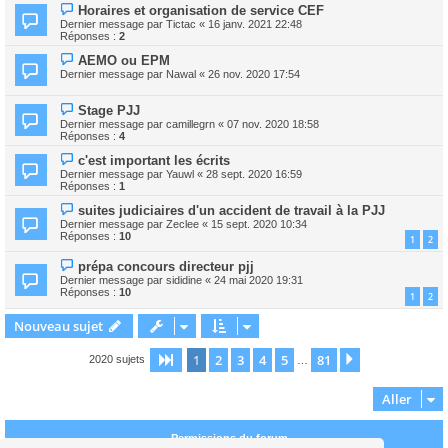
Horaires et organisation de service CEF
Dernier message par
Tictac
«
16 janv. 2021 22:48
Réponses :
2
AEMO ou EPM
Dernier message par
Nawal
«
26 nov. 2020 17:54
Stage PJJ
Dernier message par
camillegrn
«
07 nov. 2020 18:58
Réponses :
4
c'est important les écrits
Dernier message par
Yauwl
«
28 sept. 2020 16:59
Réponses :
1
suites judiciaires d'un accident de travail à la PJJ
Dernier message par
Zeclee
«
15 sept. 2020 10:34
Réponses :
10
1
2
prépa concours directeur pjj
Dernier message par
sididine
«
24 mai 2020 19:31
Réponses :
10
1
2
Nouveau sujet
1
2
3
4
5
81
Page
1
sur
81
Suivant
2020 sujets
…
Aller
Permissions du forum