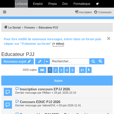
LeSocial
Emploi
Prepa
Doc
Formateque
Inscription
Connexion
Le Social
Forums
Educateur PJJ
Pour être notifié de nouveaux messages, entrer dans un forum puis
cliquer sur "S'abonner au forum"
(+ infos)
Educateur PJJ
Rechercher
Recher
Nouveau sujet
1
2
3
4
5
81
Page
1
sur
81
Suivant
2020 sujets
…
Sujets
Inscription concours EPJJ 2026
Dernier message par
PABarr
«
29 juil. 2026 22:10
Concours EDUC PJJ 2026
Dernier message par
ValerieDVL
«
03 juin 2026 11:41