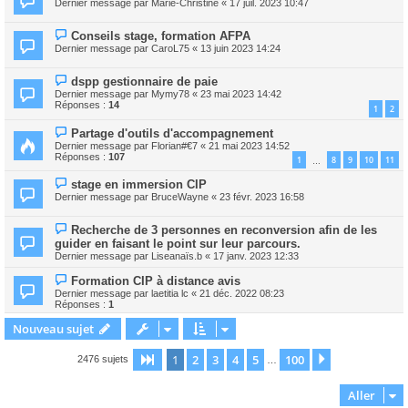
Dernier message par
Marie-Christine
«
17 juil. 2023 10:47
Conseils stage, formation AFPA
Dernier message par
CaroL75
«
13 juin 2023 14:24
dspp gestionnaire de paie
Dernier message par
Mymy78
«
23 mai 2023 14:42
Réponses :
14
1
2
Partage d'outils d'accompagnement
Dernier message par
Florian#€7
«
21 mai 2023 14:52
Réponses :
107
1
8
9
10
11
…
stage en immersion CIP
Dernier message par
BruceWayne
«
23 févr. 2023 16:58
Recherche de 3 personnes en reconversion afin de les
guider en faisant le point sur leur parcours.
Dernier message par
Liseanaïs.b
«
17 janv. 2023 12:33
Formation CIP à distance avis
Dernier message par
laetitia lc
«
21 déc. 2022 08:23
Réponses :
1
Nouveau sujet
1
2
3
4
5
100
Page
1
sur
100
Suivant
2476 sujets
…
Aller