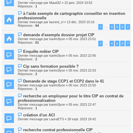
Dernier message par
Maud32
«
22 janv. 2024 10:52
Réponses :
1
à l'aide exemple de cartographie conseiller en insertion
professionnelle
Dernier message par
laurent_vl
«
13 déc. 2023 10:16
Réponses :
64
1
4
5
6
7
…
demande d'exemple dossier projet CIP
Dernier message par
karim2lyon
«
05 nov. 2023 23:01
Réponses :
61
1
4
5
6
7
…
Enquête métier CIP
Dernier message par
karim2lyon
«
05 nov. 2023 22:56
Réponses :
2
Cip sans formation possible ?
Dernier message par
karim2lyon
«
05 nov. 2023 22:53
Réponses :
2
Demande de stage CCP1 et CCP2 dans le 41
Dernier message par
karim2lyon
«
05 nov. 2023 22:50
Réponses :
1
recherche un employeur pour le titre CIP en contrat de
professionnalisation
Dernier message par
karim2lyon
«
05 nov. 2023 22:47
Réponses :
1
création d'un ACI
Dernier message par
LauraETS
«
28 sept. 2023 19:42
recherche contrat professionnelle CIP