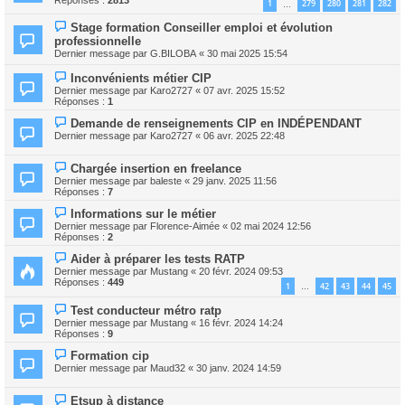
1
279
280
281
282
…
Stage formation Conseiller emploi et évolution
professionnelle
Dernier message par
G.BILOBA
«
30 mai 2025 15:54
Inconvénients métier CIP
Dernier message par
Karo2727
«
07 avr. 2025 15:52
Réponses :
1
Demande de renseignements CIP en INDÉPENDANT
Dernier message par
Karo2727
«
06 avr. 2025 22:48
Chargée insertion en freelance
Dernier message par
baleste
«
29 janv. 2025 11:56
Réponses :
7
Informations sur le métier
Dernier message par
Florence-Aimée
«
02 mai 2024 12:56
Réponses :
2
Aider à préparer les tests RATP
Dernier message par
Mustang
«
20 févr. 2024 09:53
Réponses :
449
1
42
43
44
45
…
Test conducteur métro ratp
Dernier message par
Mustang
«
16 févr. 2024 14:24
Réponses :
9
Formation cip
Dernier message par
Maud32
«
30 janv. 2024 14:59
Etsup à distance