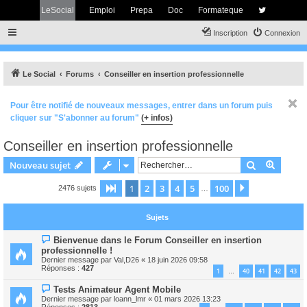
LeSocial
Emploi
Prepa
Doc
Formateque
Inscription
Connexion
Le Social
Forums
Conseiller en insertion professionnelle
Pour être notifié de nouveaux messages, entrer dans un forum puis
cliquer sur "S'abonner au forum"
(+ infos)
Conseiller en insertion professionnelle
Rechercher
Recher
Nouveau sujet
1
2
3
4
5
100
Page
1
sur
100
Suivant
2476 sujets
…
Sujets
Bienvenue dans le Forum Conseiller en insertion
professionnelle !
Dernier message par
Val,D26
«
18 juin 2026 09:58
Réponses :
427
1
40
41
42
43
…
Tests Animateur Agent Mobile
Dernier message par
loann_lmr
«
01 mars 2026 13:23
Réponses :
2813