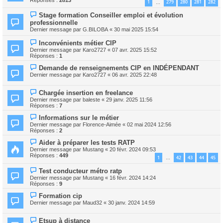
1
279
280
281
282
…
Stage formation Conseiller emploi et évolution
professionnelle
Dernier message par
G.BILOBA
«
30 mai 2025 15:54
Inconvénients métier CIP
Dernier message par
Karo2727
«
07 avr. 2025 15:52
Réponses :
1
Demande de renseignements CIP en INDÉPENDANT
Dernier message par
Karo2727
«
06 avr. 2025 22:48
Chargée insertion en freelance
Dernier message par
baleste
«
29 janv. 2025 11:56
Réponses :
7
Informations sur le métier
Dernier message par
Florence-Aimée
«
02 mai 2024 12:56
Réponses :
2
Aider à préparer les tests RATP
Dernier message par
Mustang
«
20 févr. 2024 09:53
Réponses :
449
1
42
43
44
45
…
Test conducteur métro ratp
Dernier message par
Mustang
«
16 févr. 2024 14:24
Réponses :
9
Formation cip
Dernier message par
Maud32
«
30 janv. 2024 14:59
Etsup à distance