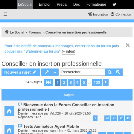
LeSocial
Emploi
Prepa
Doc
Formateque
Inscription
Connexion
Le Social
Forums
Conseiller en insertion professionnelle
Pour être notifié de nouveaux messages, entrer dans un forum puis
cliquer sur "S'abonner au forum"
(+ infos)
Conseiller en insertion professionnelle
Rechercher
Recher
Nouveau sujet
1
2
3
4
5
100
Page
1
sur
100
Suivant
2476 sujets
…
Sujets
Bienvenue dans le Forum Conseiller en insertion
professionnelle !
Dernier message par
Val,D26
«
18 juin 2026 09:58
Réponses :
427
1
40
41
42
43
…
Tests Animateur Agent Mobile
Dernier message par
loann_lmr
«
01 mars 2026 13:23
Réponses :
2813