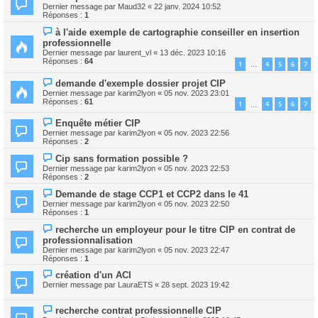
Dernier message par
Maud32
«
22 janv. 2024 10:52
Réponses :
1
à l'aide exemple de cartographie conseiller en insertion
professionnelle
Dernier message par
laurent_vl
«
13 déc. 2023 10:16
Réponses :
64
1
4
5
6
7
…
demande d'exemple dossier projet CIP
Dernier message par
karim2lyon
«
05 nov. 2023 23:01
Réponses :
61
1
4
5
6
7
…
Enquête métier CIP
Dernier message par
karim2lyon
«
05 nov. 2023 22:56
Réponses :
2
Cip sans formation possible ?
Dernier message par
karim2lyon
«
05 nov. 2023 22:53
Réponses :
2
Demande de stage CCP1 et CCP2 dans le 41
Dernier message par
karim2lyon
«
05 nov. 2023 22:50
Réponses :
1
recherche un employeur pour le titre CIP en contrat de
professionnalisation
Dernier message par
karim2lyon
«
05 nov. 2023 22:47
Réponses :
1
création d'un ACI
Dernier message par
LauraETS
«
28 sept. 2023 19:42
recherche contrat professionnelle CIP