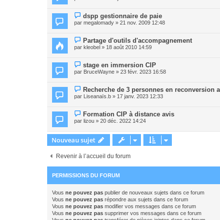
dspp gestionnaire de paie
par
megalomady
» 21 nov. 2009 12:48
Partage d'outils d'accompagnement
par
kleobel
» 18 août 2010 14:59
stage en immersion CIP
par
BruceWayne
» 23 févr. 2023 16:58
Recherche de 3 personnes en reconversion afi
par
Liseanaïs.b
» 17 janv. 2023 12:33
Formation CIP à distance avis
par
lizou
» 20 déc. 2022 14:24
Nouveau sujet
Revenir à l’accueil du forum
PERMISSIONS DU FORUM
Vous
ne pouvez pas
publier de nouveaux sujets dans ce forum
Vous
ne pouvez pas
répondre aux sujets dans ce forum
Vous
ne pouvez pas
modifier vos messages dans ce forum
Vous
ne pouvez pas
supprimer vos messages dans ce forum