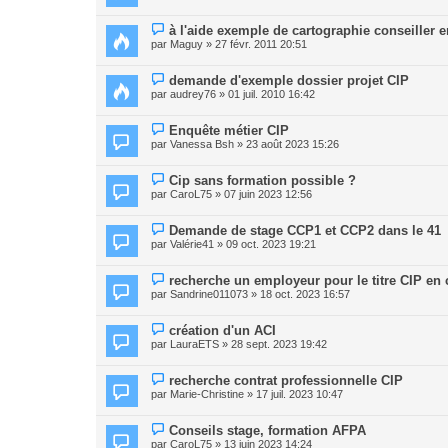
à l'aide exemple de cartographie conseiller e
par
Maguy
» 27 févr. 2011 20:51
demande d'exemple dossier projet CIP
par
audrey76
» 01 juil. 2010 16:42
Enquête métier CIP
par
Vanessa Bsh
» 23 août 2023 15:26
Cip sans formation possible ?
par
CaroL75
» 07 juin 2023 12:56
Demande de stage CCP1 et CCP2 dans le 41
par
Valérie41
» 09 oct. 2023 19:21
recherche un employeur pour le titre CIP en 
par
Sandrine011073
» 18 oct. 2023 16:57
création d'un ACI
par
LauraETS
» 28 sept. 2023 19:42
recherche contrat professionnelle CIP
par
Marie-Christine
» 17 juil. 2023 10:47
Conseils stage, formation AFPA
par
CaroL75
» 13 juin 2023 14:24