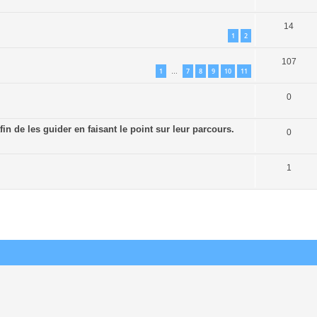
14
1
2
107
1
7
8
9
10
11
…
0
n de les guider en faisant le point sur leur parcours.
0
1