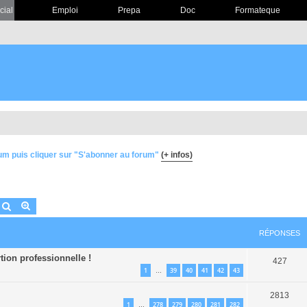
cial
Emploi
Prepa
Doc
Formateque
um puis cliquer sur "S'abonner au forum"
(+ infos)
Rechercher
Recherche avancée
RÉPONSES
tion professionnelle !
427
1
39
40
41
42
43
…
2813
1
278
279
280
281
282
…