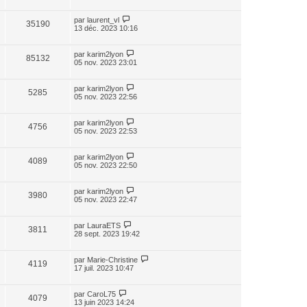
par
laurent_vl
35190
13 déc. 2023 10:16
par
karim2lyon
85132
05 nov. 2023 23:01
par
karim2lyon
5285
05 nov. 2023 22:56
par
karim2lyon
4756
05 nov. 2023 22:53
par
karim2lyon
4089
05 nov. 2023 22:50
par
karim2lyon
3980
05 nov. 2023 22:47
par
LauraETS
3811
28 sept. 2023 19:42
par
Marie-Christine
4119
17 juil. 2023 10:47
par
CaroL75
4079
13 juin 2023 14:24