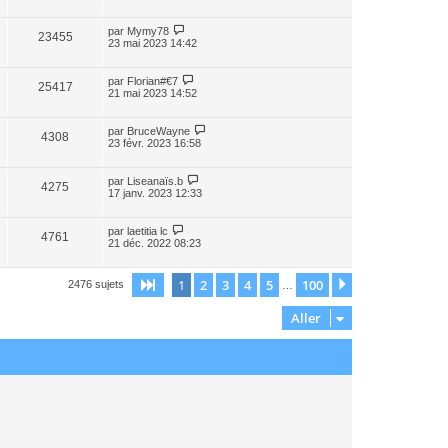
par
Mymy78
23455
23 mai 2023 14:42
par
Florian#€7
25417
21 mai 2023 14:52
par
BruceWayne
4308
23 févr. 2023 16:58
par
Liseanaïs.b
4275
17 janv. 2023 12:33
par
laetitia lc
4761
21 déc. 2022 08:23
1
2
3
4
5
100
Page
1
sur
100
Suivant
2476 sujets
…
Aller