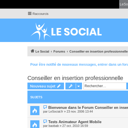
LeSo
Raccourcis
Le Social
Forums
Conseiller en insertion professionnelle
Pour être notifié de nouveaux messages, entrer dans un for
Conseiller en insertion professionnelle
Nouveau sujet
SUJETS
Bienvenue dans le Forum Conseiller en inser
par
LeSocial.fr
» 23 nov. 2006 13:44
Tests Animateur Agent Mobile
par
baobab
» 27 oct. 2010 16:59