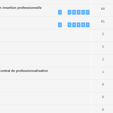
n insertion professionnelle
64
1
3
4
5
6
7
…
61
1
3
4
5
6
7
…
2
2
1
contrat de professionnalisation
1
0
0
0