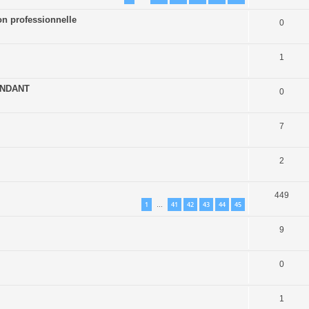
on professionnelle
0
1
ENDANT
0
7
2
449
1
41
42
43
44
45
…
9
0
1