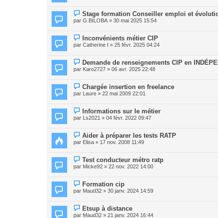
Stage formation Conseiller emploi et évoluti
par
G.BILOBA
» 30 mai 2025 15:54
Inconvénients métier CIP
par
Catherine I
» 25 févr. 2025 04:24
Demande de renseignements CIP en INDÉP
par
Karo2727
» 06 avr. 2025 22:48
Chargée insertion en freelance
par
Laure
» 22 mai 2009 22:01
Informations sur le métier
par
Ls2021
» 04 févr. 2022 09:47
Aider à préparer les tests RATP
par
Elisa
» 17 nov. 2008 11:49
Test conducteur métro ratp
par
Micke92
» 22 nov. 2022 14:00
Formation cip
par
Maud32
» 30 janv. 2024 14:59
Etsup à distance
par
Maud32
» 21 janv. 2024 16:44