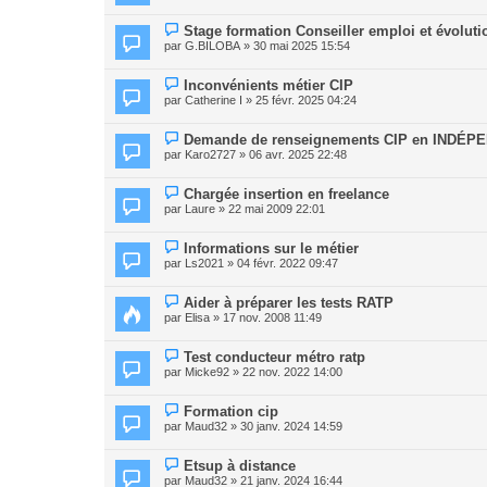
Stage formation Conseiller emploi et évoluti
par
G.BILOBA
» 30 mai 2025 15:54
Inconvénients métier CIP
par
Catherine I
» 25 févr. 2025 04:24
Demande de renseignements CIP en INDÉP
par
Karo2727
» 06 avr. 2025 22:48
Chargée insertion en freelance
par
Laure
» 22 mai 2009 22:01
Informations sur le métier
par
Ls2021
» 04 févr. 2022 09:47
Aider à préparer les tests RATP
par
Elisa
» 17 nov. 2008 11:49
Test conducteur métro ratp
par
Micke92
» 22 nov. 2022 14:00
Formation cip
par
Maud32
» 30 janv. 2024 14:59
Etsup à distance
par
Maud32
» 21 janv. 2024 16:44