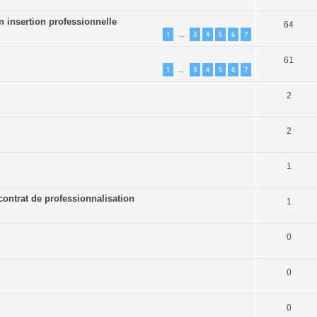
n insertion professionnelle
64
1
3
4
5
6
7
…
61
1
3
4
5
6
7
…
2
2
1
contrat de professionnalisation
1
0
0
0