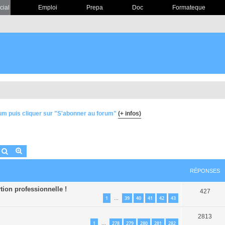
cial
Emploi
Prepa
Doc
Formateque
um puis cliquer sur "S'abonner au forum"
(+ infos)
Rechercher
Recherche avancée
RÉPONSES
tion professionnelle !
427
1
39
40
41
42
43
…
2813
1
278
279
280
281
282
…