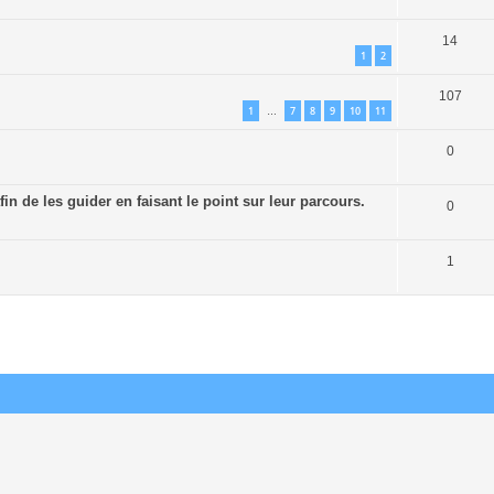
14
1
2
107
1
7
8
9
10
11
…
0
n de les guider en faisant le point sur leur parcours.
0
1