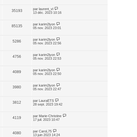
par
laurent_vl
35193
13 déc. 2023 10:16
par
karim2lyon
85135
05 nov. 2023 23:01
par
karim2lyon
5286
05 nov. 2023 22:56
par
karim2lyon
4756
05 nov. 2023 22:53
par
karim2lyon
4089
05 nov. 2023 22:50
par
karim2lyon
3980
05 nov. 2023 22:47
par
LauraETS
3812
28 sept. 2023 19:42
par
Marie-Christine
4119
17 juil. 2023 10:47
par
CaroL75
4080
13 juin 2023 14:24