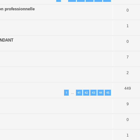
on professionnelle
0
1
ENDANT
0
7
2
449
1
41
42
43
44
45
…
9
0
1