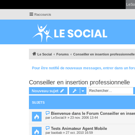
LeSo
Raccourcis
Le Social
Forums
Conseiller en insertion professionnelle
Pour être notifié de nouveaux messages, entrer dans un for
Conseiller en insertion professionnelle
Nouveau sujet
SUJETS
Bienvenue dans le Forum Conseiller en inser
par
LeSocial.fr
» 23 nov. 2006 13:44
Tests Animateur Agent Mobile
par
baobab
» 27 oct. 2010 16:59