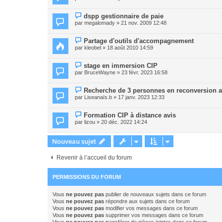
dspp gestionnaire de paie
par
megalomady
» 21 nov. 2009 12:48
Partage d'outils d'accompagnement
par
kleobel
» 18 août 2010 14:59
stage en immersion CIP
par
BruceWayne
» 23 févr. 2023 16:58
Recherche de 3 personnes en reconversion afi
par
Liseanaïs.b
» 17 janv. 2023 12:33
Formation CIP à distance avis
par
lizou
» 20 déc. 2022 14:24
Nouveau sujet
Revenir à l’accueil du forum
PERMISSIONS DU FORUM
Vous
ne pouvez pas
publier de nouveaux sujets dans ce forum
Vous
ne pouvez pas
répondre aux sujets dans ce forum
Vous
ne pouvez pas
modifier vos messages dans ce forum
Vous
ne pouvez pas
supprimer vos messages dans ce forum