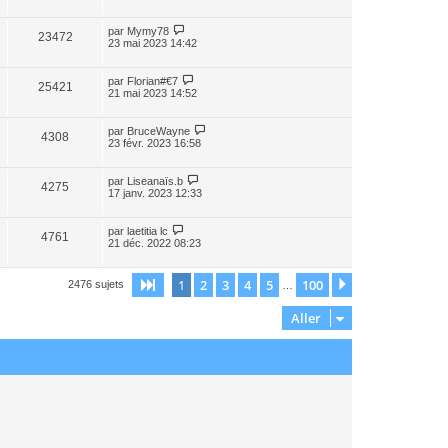
par
Mymy78
23472
23 mai 2023 14:42
par
Florian#€7
25421
21 mai 2023 14:52
par
BruceWayne
4308
23 févr. 2023 16:58
par
Liseanaïs.b
4275
17 janv. 2023 12:33
par
laetitia lc
4761
21 déc. 2022 08:23
1
2
3
4
5
100
Page
1
sur
100
Suivant
2476 sujets
…
Aller