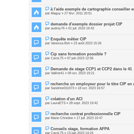
à l'aide exemple de cartographie conseiller e
par
Maguy
» 27 févr. 2011 20:51
demande d'exemple dossier projet CIP
par
audrey76
» 01 juil. 2010 16:42
Enquête métier CIP
par
Vanessa Bsh
» 23 août 2023 15:26
Cip sans formation possible ?
par
CaroL75
» 07 juin 2023 12:56
Demande de stage CCP1 et CCP2 dans le 41
par
Valérie41
» 09 oct. 2023 19:21
recherche un employeur pour le titre CIP en 
par
Sandrine011073
» 18 oct. 2023 16:57
création d'un ACI
par
LauraETS
» 28 sept. 2023 19:42
recherche contrat professionnelle CIP
par
Marie-Christine
» 17 juil. 2023 10:47
Conseils stage, formation AFPA
par
CaroL75
» 13 juin 2023 14:24