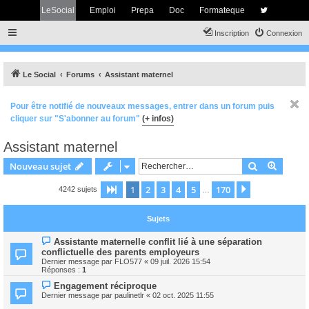
LeSocial
Emploi
Prepa
Doc
Formateque
Inscription
Connexion
Le Social
Forums
Assistant maternel
Pour être notifié de nouveaux messages, entrer dans un forum puis
cliquer sur "S'abonner au forum"
(+ infos)
Assistant maternel
Rechercher
Recher
Nouveau sujet
1
2
3
4
5
170
Page
1
sur
170
Suivant
4242 sujets
…
Sujets
Assistante maternelle conflit lié à une séparation
conflictuelle des parents employeurs
Dernier message par
FLO577
«
09 juil. 2026 15:54
Réponses :
1
Engagement réciproque
Dernier message par
paulinetlr
«
02 oct. 2025 11:55