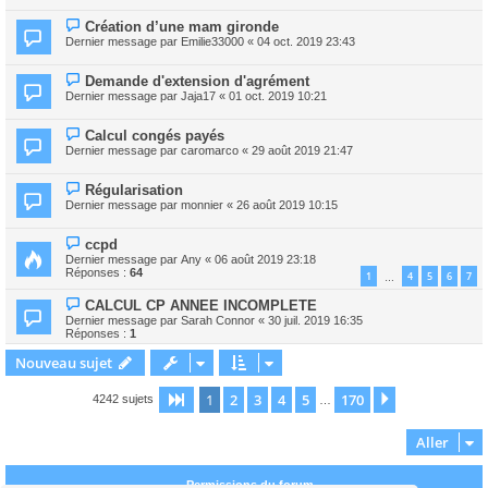
Création d’une mam gironde
Dernier message par
Emilie33000
«
04 oct. 2019 23:43
Demande d'extension d'agrément
Dernier message par
Jaja17
«
01 oct. 2019 10:21
Calcul congés payés
Dernier message par
caromarco
«
29 août 2019 21:47
Régularisation
Dernier message par
monnier
«
26 août 2019 10:15
ccpd
Dernier message par
Any
«
06 août 2019 23:18
Réponses :
64
1
4
5
6
7
…
CALCUL CP ANNEE INCOMPLETE
Dernier message par
Sarah Connor
«
30 juil. 2019 16:35
Réponses :
1
Nouveau sujet
1
2
3
4
5
170
Page
1
sur
170
Suivant
4242 sujets
…
Aller
Permissions du forum