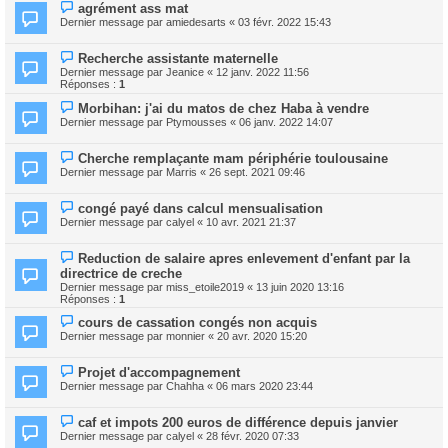
agrément ass mat
Dernier message par
amiedesarts
«
03 févr. 2022 15:43
Recherche assistante maternelle
Dernier message par
Jeanice
«
12 janv. 2022 11:56
Réponses :
1
Morbihan: j'ai du matos de chez Haba à vendre
Dernier message par
Ptymousses
«
06 janv. 2022 14:07
Cherche remplaçante mam périphérie toulousaine
Dernier message par
Marris
«
26 sept. 2021 09:46
congé payé dans calcul mensualisation
Dernier message par
calyel
«
10 avr. 2021 21:37
Reduction de salaire apres enlevement d'enfant par la
directrice de creche
Dernier message par
miss_etoile2019
«
13 juin 2020 13:16
Réponses :
1
cours de cassation congés non acquis
Dernier message par
monnier
«
20 avr. 2020 15:20
Projet d'accompagnement
Dernier message par
Chahha
«
06 mars 2020 23:44
caf et impots 200 euros de différence depuis janvier
Dernier message par
calyel
«
28 févr. 2020 07:33