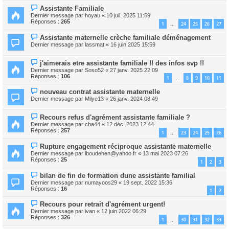
Assistante Familiale
Dernier message par
hoyau
«
10 juil. 2025 11:59
Réponses :
265
1
24
25
26
27
…
Assistante maternelle crèche familiale déménagement
Dernier message par
lassmat
«
16 juin 2025 15:59
j'aimerais etre assistante familiale !! des infos svp !!
Dernier message par
Soso52
«
27 janv. 2025 22:09
Réponses :
106
1
8
9
10
11
…
nouveau contrat assistante maternelle
Dernier message par
Milye13
«
26 janv. 2024 08:49
Recours refus d'agrément assistante familiale ?
Dernier message par
cha44
«
12 déc. 2023 12:44
Réponses :
257
1
23
24
25
26
…
Rupture engagement réciproque assistante maternelle
Dernier message par
lboudehen@yahoo.fr
«
13 mai 2023 07:26
Réponses :
25
1
2
3
bilan de fin de formation dune assistante familial
Dernier message par
numayoos29
«
19 sept. 2022 15:36
Réponses :
16
1
2
Recours pour retrait d'agrément urgent!
Dernier message par
ivan
«
12 juin 2022 06:29
Réponses :
326
1
30
31
32
33
…