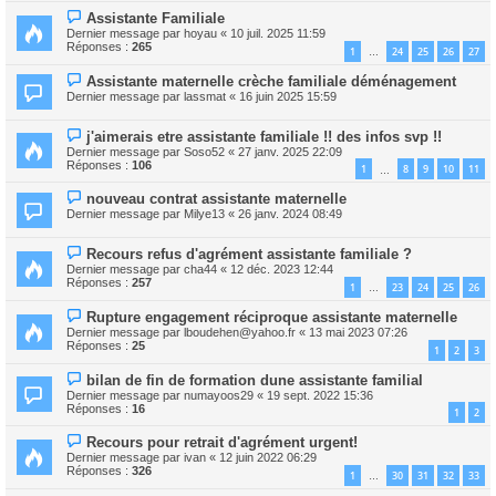
Assistante Familiale
Dernier message par
hoyau
«
10 juil. 2025 11:59
Réponses :
265
1
24
25
26
27
…
Assistante maternelle crèche familiale déménagement
Dernier message par
lassmat
«
16 juin 2025 15:59
j'aimerais etre assistante familiale !! des infos svp !!
Dernier message par
Soso52
«
27 janv. 2025 22:09
Réponses :
106
1
8
9
10
11
…
nouveau contrat assistante maternelle
Dernier message par
Milye13
«
26 janv. 2024 08:49
Recours refus d'agrément assistante familiale ?
Dernier message par
cha44
«
12 déc. 2023 12:44
Réponses :
257
1
23
24
25
26
…
Rupture engagement réciproque assistante maternelle
Dernier message par
lboudehen@yahoo.fr
«
13 mai 2023 07:26
Réponses :
25
1
2
3
bilan de fin de formation dune assistante familial
Dernier message par
numayoos29
«
19 sept. 2022 15:36
Réponses :
16
1
2
Recours pour retrait d'agrément urgent!
Dernier message par
ivan
«
12 juin 2022 06:29
Réponses :
326
1
30
31
32
33
…