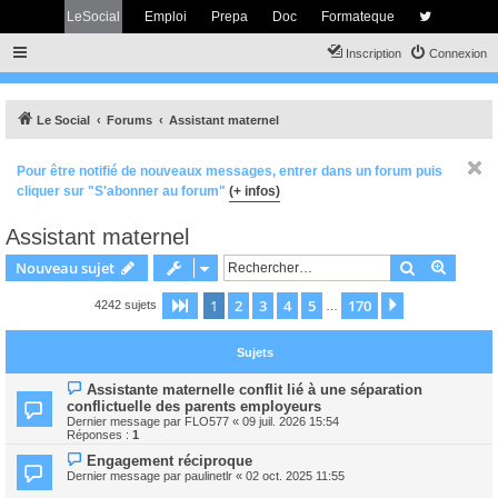
LeSocial
Emploi
Prepa
Doc
Formateque
Inscription
Connexion
Le Social
Forums
Assistant maternel
Pour être notifié de nouveaux messages, entrer dans un forum puis
cliquer sur "S'abonner au forum"
(+ infos)
Assistant maternel
Rechercher
Recher
Nouveau sujet
1
2
3
4
5
170
Page
1
sur
170
Suivant
4242 sujets
…
Sujets
Assistante maternelle conflit lié à une séparation
conflictuelle des parents employeurs
Dernier message par
FLO577
«
09 juil. 2026 15:54
Réponses :
1
Engagement réciproque
Dernier message par
paulinetlr
«
02 oct. 2025 11:55