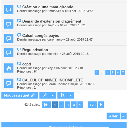
Création d’une mam gironde
Dernier message par
Emilie33000
«
04 oct. 2019 23:43
Demande d'extension d'agrément
Dernier message par
Jaja17
«
01 oct. 2019 10:21
Calcul congés payés
Dernier message par
caromarco
«
29 août 2019 21:47
Régularisation
Dernier message par
monnier
«
26 août 2019 10:15
ccpd
Dernier message par
Any
«
06 août 2019 23:18
Réponses :
64
1
4
5
6
7
…
CALCUL CP ANNEE INCOMPLETE
Dernier message par
Sarah Connor
«
30 juil. 2019 16:35
Réponses :
1
Nouveau sujet
1
2
3
4
5
170
Page
1
sur
170
Suivant
4242 sujets
…
Aller
Permissions du forum