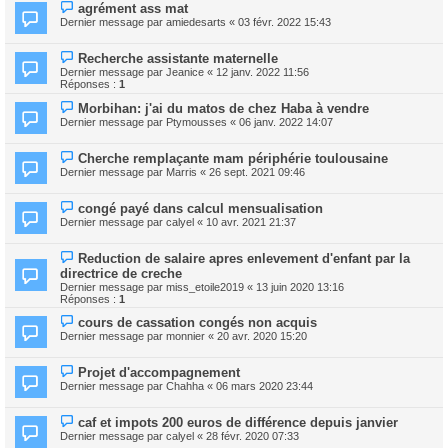
agrément ass mat
Dernier message par
amiedesarts
«
03 févr. 2022 15:43
Recherche assistante maternelle
Dernier message par
Jeanice
«
12 janv. 2022 11:56
Réponses :
1
Morbihan: j'ai du matos de chez Haba à vendre
Dernier message par
Ptymousses
«
06 janv. 2022 14:07
Cherche remplaçante mam périphérie toulousaine
Dernier message par
Marris
«
26 sept. 2021 09:46
congé payé dans calcul mensualisation
Dernier message par
calyel
«
10 avr. 2021 21:37
Reduction de salaire apres enlevement d'enfant par la
directrice de creche
Dernier message par
miss_etoile2019
«
13 juin 2020 13:16
Réponses :
1
cours de cassation congés non acquis
Dernier message par
monnier
«
20 avr. 2020 15:20
Projet d'accompagnement
Dernier message par
Chahha
«
06 mars 2020 23:44
caf et impots 200 euros de différence depuis janvier
Dernier message par
calyel
«
28 févr. 2020 07:33