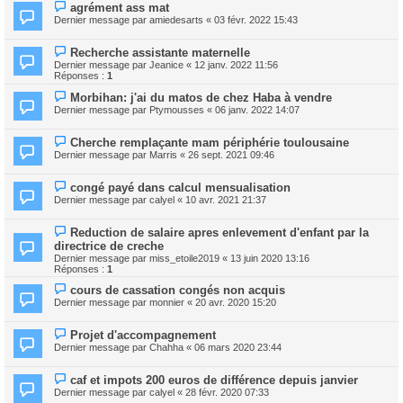
agrément ass mat
Dernier message par
amiedesarts
«
03 févr. 2022 15:43
Recherche assistante maternelle
Dernier message par
Jeanice
«
12 janv. 2022 11:56
Réponses :
1
Morbihan: j'ai du matos de chez Haba à vendre
Dernier message par
Ptymousses
«
06 janv. 2022 14:07
Cherche remplaçante mam périphérie toulousaine
Dernier message par
Marris
«
26 sept. 2021 09:46
congé payé dans calcul mensualisation
Dernier message par
calyel
«
10 avr. 2021 21:37
Reduction de salaire apres enlevement d'enfant par la
directrice de creche
Dernier message par
miss_etoile2019
«
13 juin 2020 13:16
Réponses :
1
cours de cassation congés non acquis
Dernier message par
monnier
«
20 avr. 2020 15:20
Projet d'accompagnement
Dernier message par
Chahha
«
06 mars 2020 23:44
caf et impots 200 euros de différence depuis janvier
Dernier message par
calyel
«
28 févr. 2020 07:33