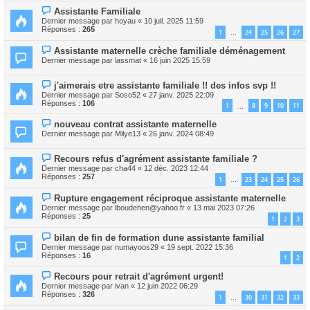
Assistante Familiale
Dernier message par
hoyau
«
10 juil. 2025 11:59
Réponses :
265
1
24
25
26
27
…
Assistante maternelle crèche familiale déménagement
Dernier message par
lassmat
«
16 juin 2025 15:59
j'aimerais etre assistante familiale !! des infos svp !!
Dernier message par
Soso52
«
27 janv. 2025 22:09
Réponses :
106
1
8
9
10
11
…
nouveau contrat assistante maternelle
Dernier message par
Milye13
«
26 janv. 2024 08:49
Recours refus d'agrément assistante familiale ?
Dernier message par
cha44
«
12 déc. 2023 12:44
Réponses :
257
1
23
24
25
26
…
Rupture engagement réciproque assistante maternelle
Dernier message par
lboudehen@yahoo.fr
«
13 mai 2023 07:26
Réponses :
25
1
2
3
bilan de fin de formation dune assistante familial
Dernier message par
numayoos29
«
19 sept. 2022 15:36
Réponses :
16
1
2
Recours pour retrait d'agrément urgent!
Dernier message par
ivan
«
12 juin 2022 06:29
Réponses :
326
1
30
31
32
33
…