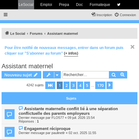
LeSocial
Emploi
Prepa
Doc
Formateque
Inscription
Connexion
Le Social
Forums
Assistant maternel
Pour être notifié de nouveaux messages, entrer dans un forum puis
cliquer sur "S'abonner au forum"
(+ infos)
Assistant maternel
Rechercher
Recher
Nouveau sujet
1
2
3
4
5
170
Page
1
sur
170
Suivant
4242 sujets
…
Sujets
Assistante maternelle conflit lié à une séparation
conflictuelle des parents employeurs
Dernier message par
FLO577
«
09 juil. 2026 15:54
Réponses :
1
Engagement réciproque
Dernier message par
paulinetlr
«
02 oct. 2025 11:55