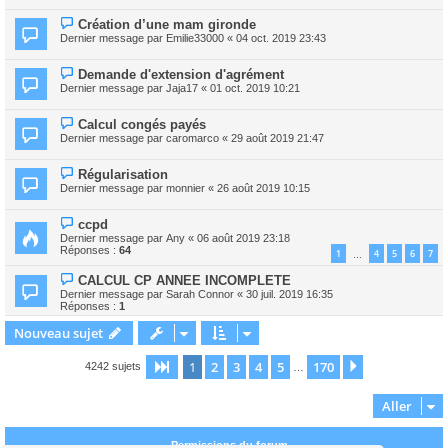
Création d’une mam gironde
Dernier message par
Emilie33000
«
04 oct. 2019 23:43
Demande d'extension d'agrément
Dernier message par
Jaja17
«
01 oct. 2019 10:21
Calcul congés payés
Dernier message par
caromarco
«
29 août 2019 21:47
Régularisation
Dernier message par
monnier
«
26 août 2019 10:15
ccpd
Dernier message par
Any
«
06 août 2019 23:18
Réponses :
64
1
4
5
6
7
…
CALCUL CP ANNEE INCOMPLETE
Dernier message par
Sarah Connor
«
30 juil. 2019 16:35
Réponses :
1
Nouveau sujet
1
2
3
4
5
170
Page
1
sur
170
Suivant
4242 sujets
…
Aller
Permissions du forum