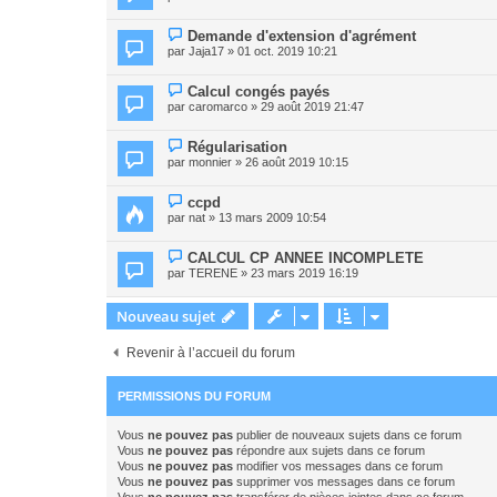
Demande d'extension d'agrément
par
Jaja17
» 01 oct. 2019 10:21
Calcul congés payés
par
caromarco
» 29 août 2019 21:47
Régularisation
par
monnier
» 26 août 2019 10:15
ccpd
par
nat
» 13 mars 2009 10:54
CALCUL CP ANNEE INCOMPLETE
par
TERENE
» 23 mars 2019 16:19
Nouveau sujet
Revenir à l’accueil du forum
PERMISSIONS DU FORUM
Vous
ne pouvez pas
publier de nouveaux sujets dans ce forum
Vous
ne pouvez pas
répondre aux sujets dans ce forum
Vous
ne pouvez pas
modifier vos messages dans ce forum
Vous
ne pouvez pas
supprimer vos messages dans ce forum