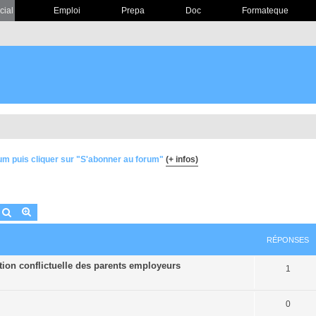
cial
Emploi
Prepa
Doc
Formateque
um puis cliquer sur "S'abonner au forum"
(+ infos)
Rechercher
Recherche avancée
RÉPONSES
ation conflictuelle des parents employeurs
1
0