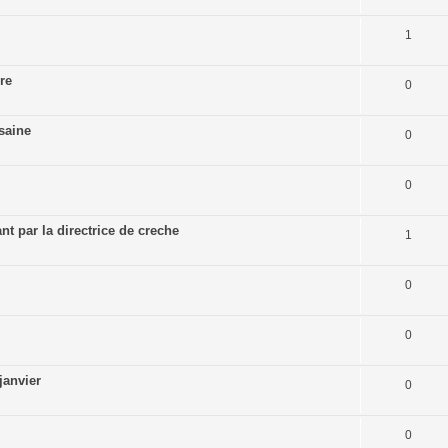
1
re
0
saine
0
0
t par la directrice de creche
1
0
0
janvier
0
0