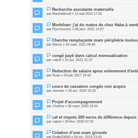
Recherche assistante maternelle
par
Mamnideveil
» 13 mai 2019 17:52
Morbihan: j'ai du matos de chez Haba à vend
par
Ptymousses
» 06 janv. 2022 14:07
Cherche remplaçante mam périphérie toulou
par
Marris
» 26 sept. 2021 09:46
congé payé dans calcul mensualisation
par
calyel
» 10 avr. 2021 21:37
Reduction de salaire apres enlevement d'enfan
par
Roan
» 04 juil. 2017 19:42
cours de cassation congés non acquis
par
monnier
» 20 avr. 2020 15:20
Projet d'accompagnement
par
Chahha
» 06 mars 2020 23:44
caf et impots 200 euros de différence depuis 
par
calyel
» 28 févr. 2020 07:33
Création d’une mam gironde
par
Emilie33000
» 04 oct. 2019 23:43