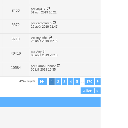
par
Jaja17
8450
01 oct. 2019 10:21
par
caromarco
8872
29 août 2019 21:47
par
monnier
9710
26 août 2019 10:15
par
Any
40416
06 août 2019 23:18
par
Sarah Connor
10584
30 juil. 2019 16:35
1
2
3
4
5
170
Page
1
sur
170
Suivant
4242 sujets
…
Aller