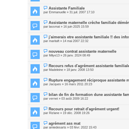
Assistante Familiale
par
Emmanuelle
» 31 juil. 2007 17:10
Assistante maternelle crèche familiale dém
par
lassmat
» 16 juin 2025 15:59
j'aimerais etre assistante familiale !! des info
par
maritaft
» 14 mai 2007 22:32
nouveau contrat assistante maternelle
par
Milye13
» 26 janv. 2024 08:49
Recours refus d'agrément assistante familial
par
Madeleine
» 18 janv. 2008 13:50
Rupture engagement réciproque assistante m
par
Jacques
» 16 mars 2011 20:23
bilan de fin de formation dune assistante fam
par
vernet
» 03 août 2009 16:22
Recours pour retrait d'agrément urgent!
par
Rizlane
» 19 déc. 2008 19:26
agrément ass mat
par
amiedesarts
» 03 févr. 2022 15:43