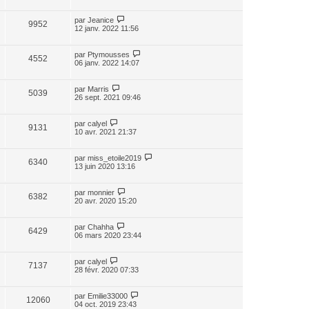
par
Jeanice
9952
12 janv. 2022 11:56
par
Ptymousses
4552
06 janv. 2022 14:07
par
Marris
5039
26 sept. 2021 09:46
par
calyel
9131
10 avr. 2021 21:37
par
miss_etoile2019
6340
13 juin 2020 13:16
par
monnier
6382
20 avr. 2020 15:20
par
Chahha
6429
06 mars 2020 23:44
par
calyel
7137
28 févr. 2020 07:33
par
Emilie33000
12060
04 oct. 2019 23:43