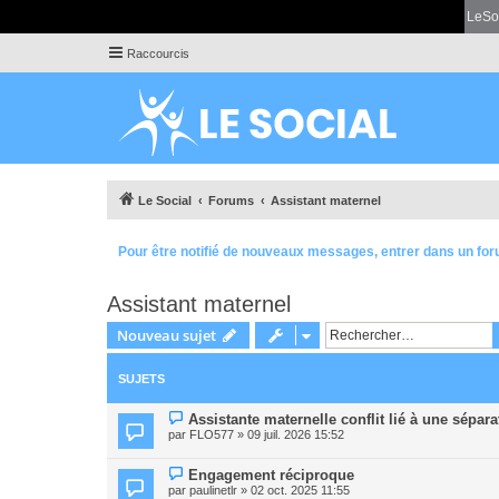
LeSo
Raccourcis
Le Social
Forums
Assistant maternel
Pour être notifié de nouveaux messages, entrer dans un for
Assistant maternel
Nouveau sujet
SUJETS
Assistante maternelle conflit lié à une sépar
par
FLO577
» 09 juil. 2026 15:52
Engagement réciproque
par
paulinetlr
» 02 oct. 2025 11:55