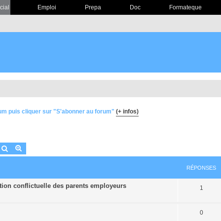
cial
Emploi
Prepa
Doc
Formateque
um puis cliquer sur "S'abonner au forum"
(+ infos)
Rechercher
Recherche avancée
RÉPONSES
ation conflictuelle des parents employeurs
1
0