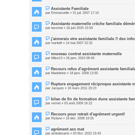
Assistante Familiale
par
Emmanuelle
» 31 juil. 2007 17:10
Assistante maternelle crèche familiale dém
par
lassmat
» 16 juin 2025 15:59
j'aimerais etre assistante familiale !! des info
par
maritaft
» 14 mai 2007 22:32
nouveau contrat assistante maternelle
par
Milye13
» 26 janv. 2024 08:49
Recours refus d'agrément assistante familial
par
Madeleine
» 18 janv. 2008 13:50
Rupture engagement réciproque assistante m
par
Jacques
» 16 mars 2011 20:23
bilan de fin de formation dune assistante fam
par
vernet
» 03 août 2009 16:22
Recours pour retrait d'agrément urgent!
par
Rizlane
» 19 déc. 2008 19:26
agrément ass mat
par
amiedesarts
» 03 févr. 2022 15:43