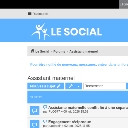
LeSo
Raccourcis
Le Social
Forums
Assistant maternel
Pour être notifié de nouveaux messages, entrer dans un for
Assistant maternel
Nouveau sujet
SUJETS
Assistante maternelle conflit lié à une sépar
par
FLO577
» 09 juil. 2026 15:52
Engagement réciproque
par
paulinetlr
» 02 oct. 2025 11:55