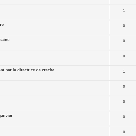
1
re
0
saine
0
0
t par la directrice de creche
1
0
0
janvier
0
0