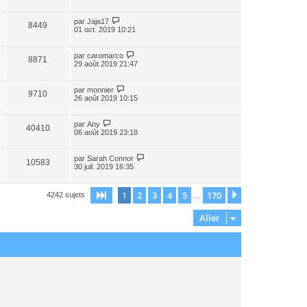
par
Jaja17
8449
01 oct. 2019 10:21
par
caromarco
8871
29 août 2019 21:47
par
monnier
9710
26 août 2019 10:15
par
Any
40410
06 août 2019 23:18
par
Sarah Connor
10583
30 juil. 2019 16:35
1
2
3
4
5
170
Page
1
sur
170
Suivant
4242 sujets
…
Aller