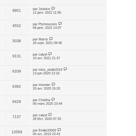
par
Jeanice
9951
12 janv. 2022 11:56
par
Ptymousses
4552
06 janv. 2022 14:07
par
Marris
5038
26 sept. 2021 09:46
par
calyel
9131
10 avr. 2021 21:37
par
miss_etoile2019
6339
13 juin 2020 13:16
par
monnier
6382
20 avr. 2020 15:20
par
Chahha
6429
06 mars 2020 23:44
par
calyel
7137
28 févr. 2020 07:33
par
Emilie33000
12059
04 oct. 2019 23:43