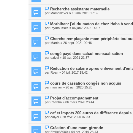
Recherche assistante maternelle
par
Mamnideveil
» 13 mai 2019 17:52
Morbihan: j'ai du matos de chez Haba à vend
par
Ptymousses
» 06 janv. 2022 14:07
Cherche remplaçante mam périphérie toulou
par
Marris
» 26 sept. 2021 09:46
congé payé dans calcul mensualisation
par
calyel
» 10 avr. 2021 21:37
Reduction de salaire apres enlevement d'enfan
par
Roan
» 04 juil. 2017 19:42
cours de cassation congés non acquis
par
monnier
» 20 avr. 2020 15:20
Projet d'accompagnement
par
Chahha
» 06 mars 2020 23:44
caf et impots 200 euros de différence depuis 
par
calyel
» 28 févr. 2020 07:33
Création d’une mam gironde
par
Emilie33000
» 04 oct. 2019 23:43