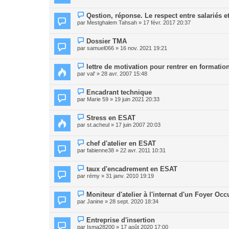
Qestion, réponse. Le respect entre salariés e
par
Mestghalem Tahsah
» 17 févr. 2017 20:37
Dossier TMA
par
samuel066
» 16 nov. 2021 19:21
lettre de motivation pour rentrer en formation
par
val'
» 28 avr. 2007 15:48
Encadrant technique
par
Marie 59
» 19 juin 2021 20:33
Stress en ESAT
par
st.acheul
» 17 juin 2007 20:03
chef d'atelier en ESAT
par
fabienne38
» 22 avr. 2011 10:31
taux d'encadrement en ESAT
par
rémy
» 31 janv. 2010 19:19
Moniteur d'atelier à l'internat d'un Foyer Oc
par
Janine
» 28 sept. 2020 18:34
Entreprise d'insertion
par
Isma28200
» 17 août 2020 17:00