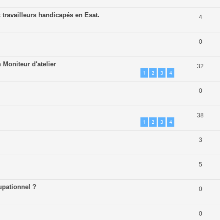
t travailleurs handicapés en Esat.
4
0
 Moniteur d'atelier
32
1
2
3
4
0
38
1
2
3
4
3
5
cupationnel ?
0
0