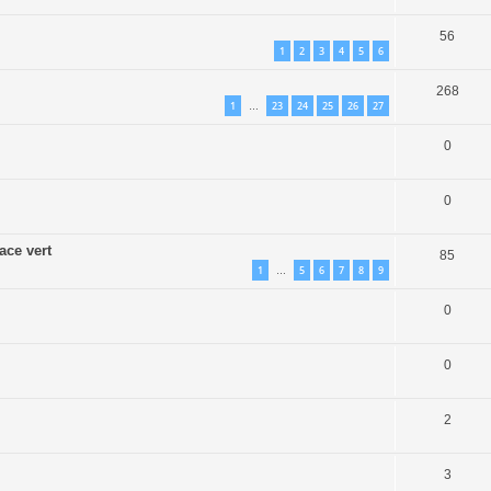
56
1
2
3
4
5
6
268
1
23
24
25
26
27
…
0
0
ace vert
85
1
5
6
7
8
9
…
0
0
2
3