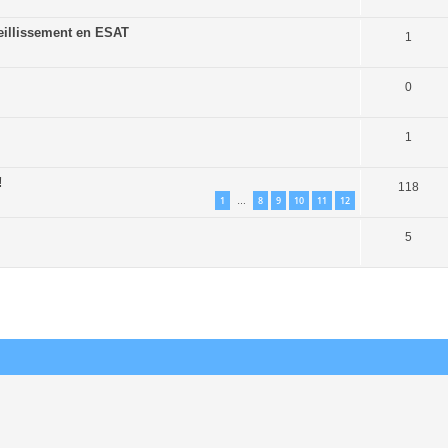
ieillissement en ESAT
1
0
1
!
118
1
8
9
10
11
12
…
5