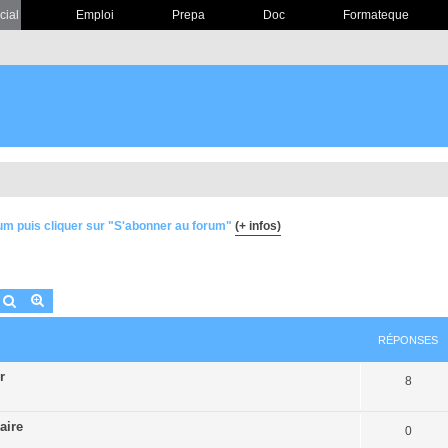
cial
Emploi
Prepa
Doc
Formateque
um puis cliquer sur "S'abonner au forum"
(+ infos)
Rechercher
Recherche avancée
RÉPONSES
r
8
aire
0