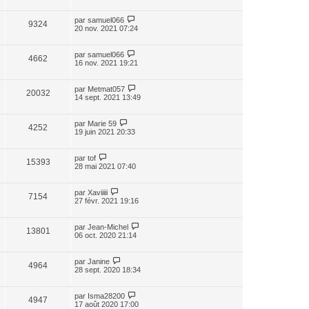
par
samuel066
9324
20 nov. 2021 07:24
par
samuel066
4662
16 nov. 2021 19:21
par
Metmat057
20032
14 sept. 2021 13:49
par
Marie 59
4252
19 juin 2021 20:33
par
tof
15393
28 mai 2021 07:40
par
Xaviiiii
7154
27 févr. 2021 19:16
par
Jean-Michel
13801
06 oct. 2020 21:14
par
Janine
4964
28 sept. 2020 18:34
par
Isma28200
4947
17 août 2020 17:00