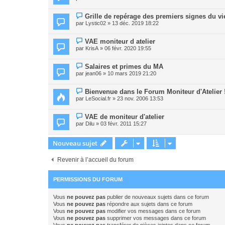
Grille de repérage des premiers signes du v
par
Lystic02
» 13 déc. 2019 18:22
VAE moniteur d atelier
par
KrisA
» 06 févr. 2020 19:55
Salaires et primes du MA
par
jean06
» 10 mars 2019 21:20
Bienvenue dans le Forum Moniteur d'Atelier 
par
LeSocial.fr
» 23 nov. 2006 13:53
VAE de moniteur d'atelier
par
Dilu
» 03 févr. 2011 15:27
Nouveau sujet
Revenir à l’accueil du forum
PERMISSIONS DU FORUM
Vous
ne pouvez pas
publier de nouveaux sujets dans ce forum
Vous
ne pouvez pas
répondre aux sujets dans ce forum
Vous
ne pouvez pas
modifier vos messages dans ce forum
Vous
ne pouvez pas
supprimer vos messages dans ce forum