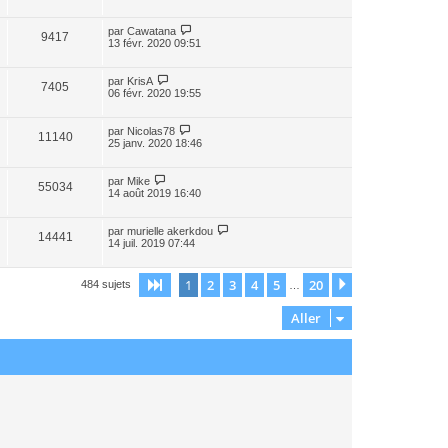
par
Cawatana
9417
13 févr. 2020 09:51
par
KrisA
7405
06 févr. 2020 19:55
par
Nicolas78
11140
25 janv. 2020 18:46
par
Mike
55034
14 août 2019 16:40
par
murielle akerkdou
14441
14 juil. 2019 07:44
1
2
3
4
5
20
Page
1
sur
20
Suivant
484 sujets
…
Aller