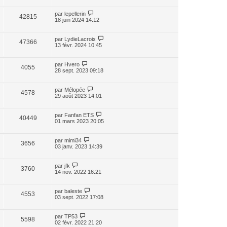
par
lepellerin
42815
18 juin 2024 14:12
par
LydieLacroix
47366
13 févr. 2024 10:45
par
Hvero
4055
28 sept. 2023 09:18
par
Mélopée
4578
29 août 2023 14:01
par
Fanfan ETS
40449
01 mars 2023 20:05
par
mimi34
3656
03 janv. 2023 14:39
par
jfk
3760
14 nov. 2022 16:21
par
baleste
4553
03 sept. 2022 17:08
par
TP53
5598
02 févr. 2022 21:20