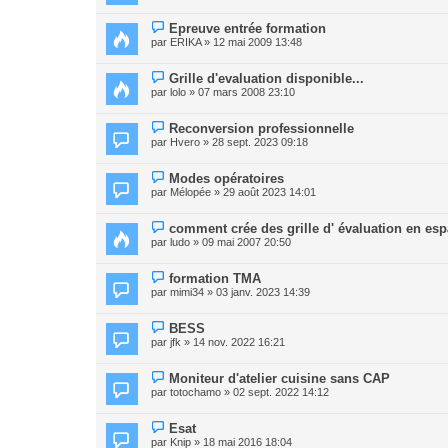
Epreuve entrée formation
par
ERIKA
» 12 mai 2009 13:48
Grille d'evaluation disponible...
par
lolo
» 07 mars 2008 23:10
Reconversion professionnelle
par
Hvero
» 28 sept. 2023 09:18
Modes opératoires
par
Mélopée
» 29 août 2023 14:01
comment crée des grille d' évaluation en esp
par
ludo
» 09 mai 2007 20:50
formation TMA
par
mimi34
» 03 janv. 2023 14:39
BESS
par
jfk
» 14 nov. 2022 16:21
Moniteur d'atelier cuisine sans CAP
par
totochamo
» 02 sept. 2022 14:12
Esat
par
Knip
» 18 mai 2016 18:04