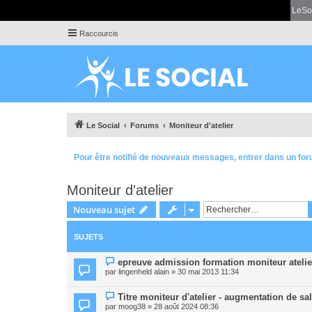
LeSo
Raccourcis
Le Social
Forums
Moniteur d'atelier
Pour être notifié de nouveaux messages, entrer dans un for
Moniteur d'atelier
Nouveau sujet
SUJETS
epreuve admission formation moniteur atelie
par
lingenheld alain
» 30 mai 2013 11:34
Titre moniteur d'atelier - augmentation de sal
par
moog38
» 28 août 2024 08:36