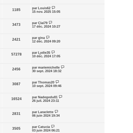
par
Louis62
1185
15 nov. 2025 15:05
par
Clai79
3473
17 déc. 2024 10:27
par
gina
2421
12 déc. 2024 09:20
par
Lydie35
57278
10 déc. 2024 17:05
par
mariemichelle
2456
30 sept. 2024 18:32
par
Thomas20
3087
10 sept. 2024 09:46
par
Nadegedu81
16524
26 juil. 2024 23:11
par
Laraclette
2831
06 juin 2024 19:34
par
Catucia
3505
03 juin 2024 06:21