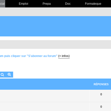
cial
Emploi
Prepa
Doc
Formateque
um puis cliquer sur "S'abonner au forum"
(+ infos)
Rechercher
Recherche avancée
RÉPONSES
0
0