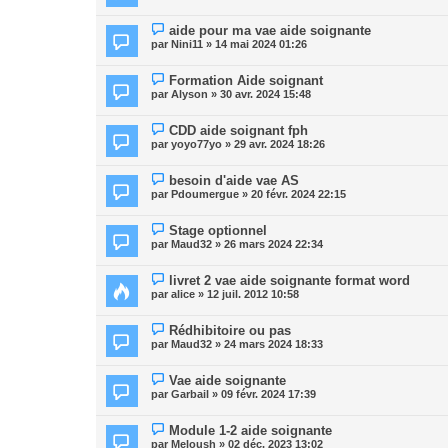
aide pour ma vae aide soignante
par
Nini11
» 14 mai 2024 01:26
Formation Aide soignant
par
Alyson
» 30 avr. 2024 15:48
CDD aide soignant fph
par
yoyo77yo
» 29 avr. 2024 18:26
besoin d'aide vae AS
par
Pdoumergue
» 20 févr. 2024 22:15
Stage optionnel
par
Maud32
» 26 mars 2024 22:34
livret 2 vae aide soignante format word
par
alice
» 12 juil. 2012 10:58
Rédhibitoire ou pas
par
Maud32
» 24 mars 2024 18:33
Vae aide soignante
par
Garbail
» 09 févr. 2024 17:39
Module 1-2 aide soignante
par
Meloush
» 02 déc. 2023 13:02