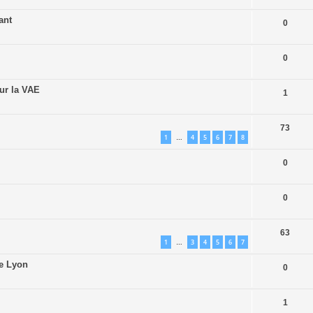
ant
0
0
ur la VAE
1
73
1
4
5
6
7
8
…
0
0
63
1
3
4
5
6
7
…
-e Lyon
0
1