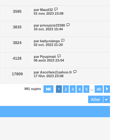
par
Maud32
3595
01 nov. 2023 23:08
par
prissyizie33390
3835
10 oct. 2023 15:44
par
kady.nianga
3824
02 oct. 2023 21:20
par
Poupinati
4128
06 août 2023 23:04
par
Ascofare@yahoo.fr
17809
17 févr. 2023 23:08
1
2
3
4
5
40
Page
1
sur
40
Suivant
991 sujets
…
Aller