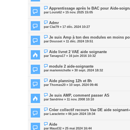
Apprentissage après le BAC pour Aide-soign
par
Louis62
» 15 nov. 2025 15:05
Admr
par
Clai79
» 17 déc. 2024 10:27
Je suis Amp à ton des modules en moins po
par
Dousset
» 11 déc. 2024 19:51
Aide livret 2 VAE aide soignante
par
Tanagra17
» 16 juin 2016 10:32
module 2 aide-soignante
par
mariemichelle
» 30 sept. 2024 18:32
Aide planning 12h et 8h
par
Thomas20
» 10 sept. 2024 09:46
Je suis AMP, comment passer AS
par
Sandrine
» 11 nov. 2008 10:10
Créer collectif recours Vae DE aide soignant
par
Laraclette
» 06 juin 2024 19:34
Aide
par
Maud32
» 25 mai 2024 16:44