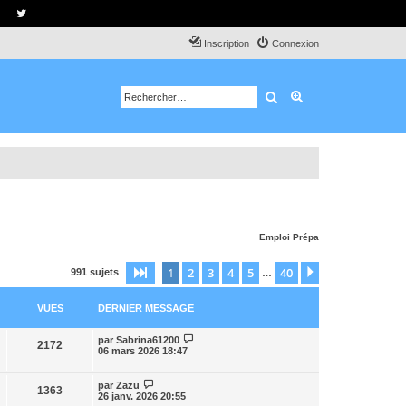
Inscription
Connexion
Rechercher
Recherche avancé
Emploi
Prépa
1
2
3
4
5
40
Page
1
sur
40
Suivant
991 sujets
…
VUES
DERNIER MESSAGE
par
Sabrina61200
2172
06 mars 2026 18:47
par
Zazu
1363
26 janv. 2026 20:55