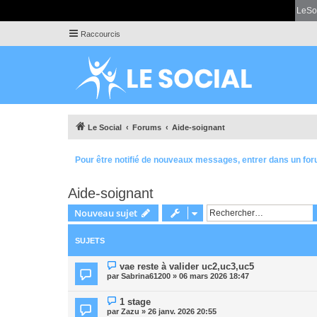
LeSo
Raccourcis
Le Social
Forums
Aide-soignant
Pour être notifié de nouveaux messages, entrer dans un for
Aide-soignant
Nouveau sujet
SUJETS
vae reste à valider uc2,uc3,uc5
par
Sabrina61200
» 06 mars 2026 18:47
1 stage
par
Zazu
» 26 janv. 2026 20:55