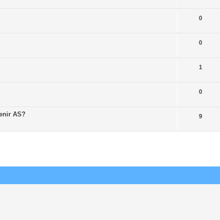
0
0
1
0
enir AS?
9