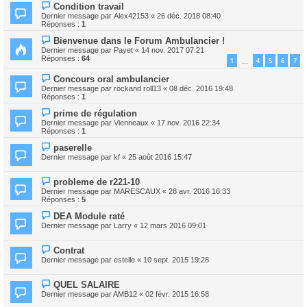
Condition travail
Dernier message par
Alex42153
«
26 déc. 2018 08:40
Réponses :
1
Bienvenue dans le Forum Ambulancier !
Dernier message par
Payet
«
14 nov. 2017 07:21
Réponses :
64
1
4
5
6
7
…
Concours oral ambulancier
Dernier message par
rockand roll13
«
08 déc. 2016 19:48
Réponses :
1
prime de régulation
Dernier message par
Vienneaux
«
17 nov. 2016 22:34
Réponses :
1
paserelle
Dernier message par
kf
«
25 août 2016 15:47
probleme de r221-10
Dernier message par
MARESCAUX
«
28 avr. 2016 16:33
Réponses :
5
DEA Module raté
Dernier message par
Larry
«
12 mars 2016 09:01
Contrat
Dernier message par
estelle
«
10 sept. 2015 19:28
QUEL SALAIRE
Dernier message par
AMB12
«
02 févr. 2015 16:58