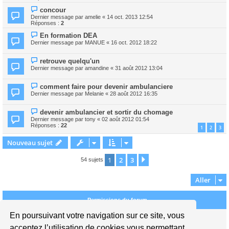
concour
Dernier message par
amelie
«
14 oct. 2013 12:54
Réponses :
2
En formation DEA
Dernier message par
MANUE
«
16 oct. 2012 18:22
retrouve quelqu'un
Dernier message par
amandine
«
31 août 2012 13:04
comment faire pour devenir ambulanciere
Dernier message par
Melanie
«
28 août 2012 16:35
devenir ambulancier et sortir du chomage
Dernier message par
tony
«
02 août 2012 01:54
Réponses :
22
1
2
3
Nouveau sujet
1
2
3
Suivant
54 sujets
Aller
Permissions du forum
En poursuivant votre navigation sur ce site, vous
Vous
ne pouvez pas
publier de nouveaux sujets dans ce forum
Vous
ne pouvez pas
répondre aux sujets dans ce forum
acceptez l’utilisation de cookies vous permettant