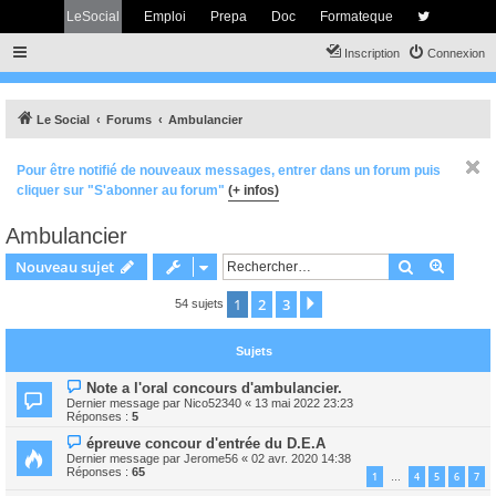
LeSocial
Emploi
Prepa
Doc
Formateque
Inscription
Connexion
Le Social
Forums
Ambulancier
Pour être notifié de nouveaux messages, entrer dans un forum puis
cliquer sur "S'abonner au forum"
(+ infos)
Ambulancier
Rechercher
Recher
Nouveau sujet
1
2
3
Suivant
54 sujets
Sujets
Note a l'oral concours d'ambulancier.
Dernier message par
Nico52340
«
13 mai 2022 23:23
Réponses :
5
épreuve concour d'entrée du D.E.A
Dernier message par
Jerome56
«
02 avr. 2020 14:38
Réponses :
65
1
4
5
6
7
…